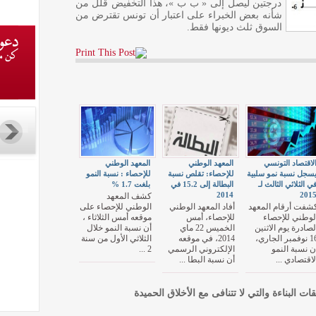
درجتين ليصل إلى « ب ب »، هذا التخفيض قلل من
شأنه بعض الخبراء على اعتبار أن تونس تقترض من
السوق ثلث ديونها فقط.
لاقتصاد التونسي
المعهد الوطني
المعهد الوطني
سجل نسبة نمو سلبية
للإحصاء: تقلص نسبة
للإحصاء : نسبة النمو
ي الثلاثي الثالث لـ
البطالة إلى 15.2 في
بلغت 1.7 %
2014
201
كشف المعهد
شفت أرقام المعهد
أفاد المعهد الوطني
الوطني للإحصاء على
لوطني للإحصاء
للإحصاء، أمس
موقعه أمس الثلاثاء ،
لصادرة يوم الاثنين
الخميس 22 ماي
أن نسبة النمو خلال
16 نوفمبر الجاري،
2014، في موقعه
الثلاثي الأول من سنة
ن نسبة النمو
الإلكتروني الرسمي
2 ...
لاقتصادي ...
أن نسبة البطا ...
قات البناءة والتي لا تتنافى مع الأخلاق الحميدة