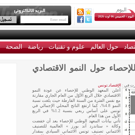
اليوم : الخميس 06 اوت 2026
تصاد
حول العالم
علوم و تقنيات
رياضة
الصحة
ث
لإحصاء حول النمو الاقتصادي
ت في :
الإقتصاد
,
تونس
أعلن المعهد الوطني للإحصاء عن عودة النمو
الاقتصادي خلال الربع الأوّل من العام الجاري مقارنة
مع نفس الفترة من السنة الفارطة حيث بلغت نسبة
النمو 4.8%، كما ارتفع الناتج المحلي الإجمالي في
تونس على أساس ربعي بنسبة 1.2% في الربع
الأول من هذا العام.
تأتي بيانات المعهد الوطني للإحصاء بعد أن خفضت
وكالة « ستاندرد آند بورز » العالمية للتصنيف
الائتماني تصنيف تونس الائتماني السيادي بمقدار