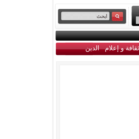
قافة و إعلام
الدين