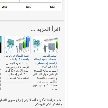
اقرأ المزيد ...
المعهد الوطني
نسبة البطالة في تونس
ا
للإحصاء: نسبة البطالة
بلغت 15.4 بالمائة
ي
تراجعت إلى مستوى
ف
نشر المعهد الوطني
15.9 في المائة
5
للإحصاء على موقعه
أظهرت نتائج المسح
اليوم الأربعاء 15 أوت
ك
الوطني حول السكان
2018، آخر إحصائيات
ا
والتشغيل بالنسبة
تكشف بأن نسبة ا ...
ا
للثلاثي الثالث من
سنة 2013 والتي يقوم
أ
ب ...
ا
نعلم قراءنا الأعزاء أنه لا يتم إدراج سوى التعلي
و نشكر لكم تفهمكم.