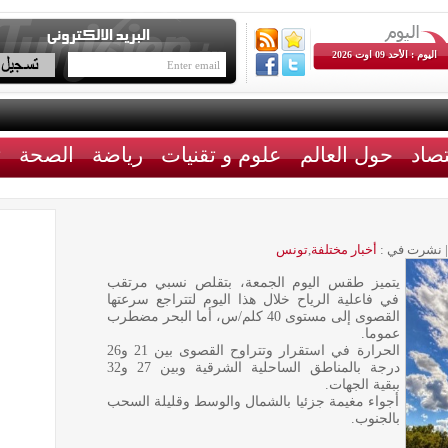
اليوم : الأحد 09 اوت 2026
تصاد
حول العالم
علوم و تقنيات
رياضة
الصحة
ث
|
نشرت في :
أخبار مختلفة
,
تونس
يتميز طقس اليوم الجمعة، بتقلص نسبي مرتقب
في فاعلية الرياح خلال هذا اليوم لتتراجع سرعتها
القصوى إلى مستوى 40 كلم/س، أما البحر مضطرب
عموما.
الحرارة في استقرار وتتراوح القصوى بين 21 و26
درجة بالمناطق الساحلية الشرقية وبين 27 و32
ببقية الجهات.
أجواء مغيمة جزئيا بالشمال والوسط وقليلة السحب
بالجنوب.