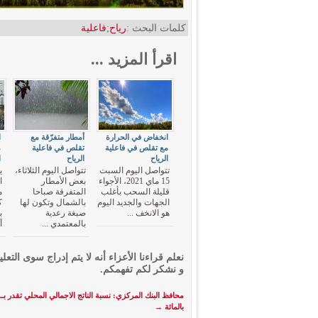
كلمات البحث :
رياح
;
فاعلية
اقرأ المزيد ...
انخفاض في الحرارة
أمطار متفرّقة مع
ا
مع تقلص في فاعلية
تقلص في فاعلية
م
الرياح
الرياح
ا
تتواصل اليوم السبت
تتواصل اليوم الثلاثاء،
ي
15 ماي 2021، الأجواء
بعض الأمطار
ا
قليلة السحب بأغلب
المتفرقة صباحا
م
الجهات والجديد اليوم
بالشمال وتكون لها
ك
هو الانخف ...
صبغة رعدية
ب
بالمعتمدي ...
أ
نعلم قراءنا الأعزاء أنه لا يتم إدراج سوى التعلي
و نشكر لكم تفهمكم.
بالمائة
→