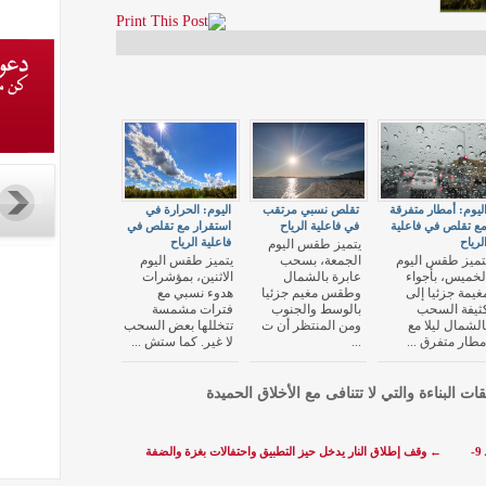
ليوم: أمطار متفرقة
تقلص نسبي مرتقب
اليوم: الحرارة في
ع تقلص في فاعلية
في فاعلية الرياح
استقرار مع تقلص في
لرياح
فاعلية الرياح
يتميز طقس اليوم
تميز طقس اليوم
الجمعة، بسحب
يتميز طقس اليوم
لخميس، بأجواء
عابرة بالشمال
الاثنين، بمؤشرات
غيمة جزئيا إلى
وطقس مغيم جزئيا
هدوء نسبي مع
ثيفة السحب
بالوسط والجنوب
فترات مشمسة
الشمال ليلا مع
ومن المنتظر أن ت
تتخللها بعض السحب
مطار متفرق ...
...
لا غير. كما ستش ...
قات البناءة والتي لا تتنافى مع الأخلاق الحميدة
محافظ البنك المركزي: نسبة الناتج الاجمالي المحلي تقدر بــ 9-
←
وقف إطلاق النار يدخل حيز التطبيق واحتفالات بغزة والضفة