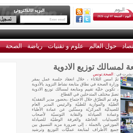
اليوم : الجمعة 07 اوت 2026
تصاد
حول العالم
علوم و تقنيات
رياضة
الصحة
ث
عة لمسالك توزيع الادوية
نشرت في :
الصحة
,
تونس
تمّ امس الثلاثاء ، خلال انعقاد جلسة عمل بمقر
وزارة الصحة في نطاق متابعة نشاط التزويد بالأدوية
، تكوين خليّة تقييم ومتابعة لمسالك توزيع الادوية
تضمّ مختلف المتدخلين في القطاع.
وقد تم التطرّق خلال الاجتماع ،بحضور مدير التفقديّة
الطبيّة والموازية للطبيّة والرئيس المدير العام
للصيدليّة المركزيّة وممثّلين عن عمادة الأطباء
وعمادة الصيادلة والنقابة التونسيّة لأصحاب
الصيدليات الخاصّة والغرفة الوطنيّة للصيادلة
الموزعين بالجملة ، إلى ضرورة مزيد التنسيق بين
جميع الأطراف لمتابعة عمليّات التوزيع وترشيد