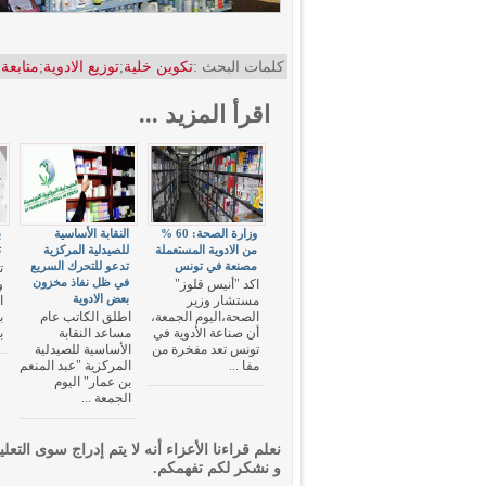
كلمات البحث :
تكوين خلية
;
توزيع الادوية
;
متابعة
اقرأ المزيد ...
وزارة الصحة: 60 %
النقابة الأساسية
ب
من الادوية المستعملة
للصيدلية المركزية
ت
مصنعة في تونس
تدعو للتحرك السريع
ت
في ظل نفاذ مخزون
اكد "أنيس قلوز"
و
بعض الادوية
مستشار وزير
ا
الصحة،اليوم الجمعة،
اطلق الكاتب عام
ب
أن صناعة الأدوية في
مساعد النقابة
ب
تونس تعد مفخرة من
الأساسية للصيدلية
مفا ...
المركزية "عبد المنعم
بن عمار" اليوم
الجمعة ...
نعلم قراءنا الأعزاء أنه لا يتم إدراج سوى التعلي
و نشكر لكم تفهمكم.