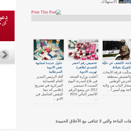
الاستهلاك.
اجة: الكشف عن خليّة
تخصيص رقم اخضر
حلول جديدة لمجابهة
كفيريّة بقبلاط
للتصدي لظاهرة
نقص الادوية
تهريب الادوية
السرطانية
مكّنت فرقة الأبحاث
التفتيش بمنطقة
أعلنت وزارة الصحة
أفاد الرئيس المدير
لحرس الوطني
في بلاغ أصدرته اليوم
العام للصيدلية
مجاز الباب من ولاية
السبت 8 سبتمبر
المركزية في تصريح
اجة يوم أمس ا ...
2012 عن وضع الرقم
إعلامي أنه تبعا
الأخضر التالي 8010
للنقص الحاصل في
...
الادو ...
قات البناءة والتي لا تتنافى مع الأخلاق الحميدة