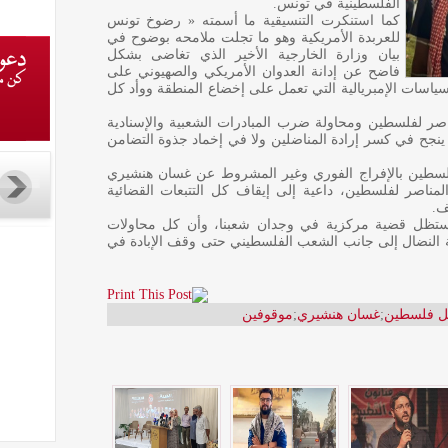
الفلسطينية في تونس.
كما استنكرت التنسيقية ما أسمته « رضوخ تونس
للعربدة الأمريكية وهو ما تجلت ملامحه بوضوح في
بيان وزارة الخارجية الأخير الذي تغاضى بشكل
فاضح عن إدانة العدوان الأمريكي والصهيوني على
اسات الإمبريالية التي تعمل على إخضاع المنطقة ووأد كل
صر لفلسطين ومحاولة ضرب المبادرات الشعبية والإسنادية
 ينجح في كسر إرادة المناضلين ولا في إخماد جذوة التضامن
سطين بالإفراج الفوري وغير المشروط عن غسان هنشيري
ناصر لفلسطين، داعية إلى إيقاف كل التتبعات القضائية
ف.
ية ستظل قضية مركزية في وجدان شعبنا، وأن كل محاولات
ة النضال إلى جانب الشعب الفلسطيني حتى وقف الإبادة في
جل فلسطين
;
غسان هنشيري
;
موقوفين