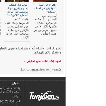
الإفراج عن جميع
إيقاف قرار قضائي
ن
الموقوفين في أحداث
يتعلق بالإفراج عن 8
ب
"سليانة"
موقوفين في أحداث
ا
السفارة "الأمريكية"
خ
أصدرت اليوم
الخميس ، المحكمة
قامت النّيابة
ع
العسكرية "بالكاف"
العمومية بإيقاف تنفيذ
ل
حكمها بالإفراج عن
قرار قضائي يقضي
ف
جميع الموقوفين في
بالإفراج عن ثمانية
ا
قضية أحداث ...
موقوفين في أحداث
ا
الإعتد ...
نعلم قراءنا الأعزاء أنه لا يتم إدراج سوى التعلي
و نشكر لكم تفهمكم.
الموت يُغيّب النائب صالح المباركي
→
Les commentaires sont fermés.
العنوان :
Yfidelity 
البحيرة 1053 تونس – الجمهورية التونسيّة.
الهاتف :