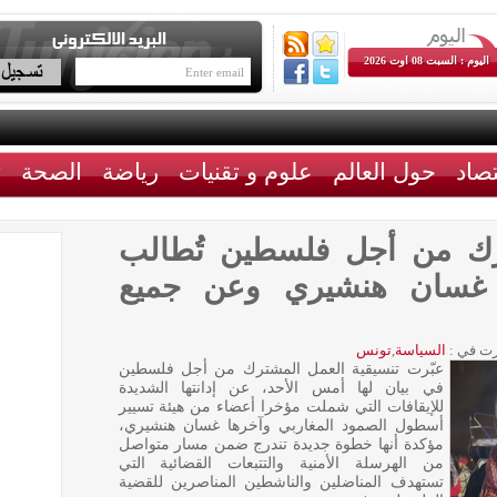
اليوم : السبت 08 اوت 2026
تصاد
حول العالم
علوم و تقنيات
رياضة
الصحة
ث
رك من أجل فلسطين تُطالب
ن غسان هنشيري وعن جميع
ت في :
السياسة
,
تونس
عبّرت تنسيقية العمل المشترك من أجل فلسطين
في بيان لها أمس الأحد، عن إدانتها الشديدة
للإيقافات التي شملت مؤخرا أعضاء من هيئة تسيير
أسطول الصمود المغاربي وآخرها غسان هنشيري،
مؤكدة أنها خطوة جديدة تندرج ضمن مسار متواصل
من الهرسلة الأمنية والتتبعات القضائية التي
تستهدف المناضلين والناشطين المناصرين للقضية