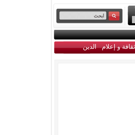
قافة و إعلام
الدين