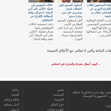
قابة الصحفيين تُطالب
أسطول الصمود يُعلن
عائلات المتهمين في
الإفراج الفوري عن
اختطاف غسان
قضيّة «التآمر على أمن
لصحفي غسّان بن
بوغديري على متن
الدولة» تدعو إلى وقفة
ليفة
سيارة مدنية
للمطالبة بالإفراج عن
الموقوفين
برت النقابة الوطنية
أعلن أسطول الصمود
لصحفيين التونسيين
المغاربي لكسر
دعت تنسيقية عائلات
ي بلاغ لها اليوم
الحصار عن غزة على
الموقوفين فيما
لأربعاء، عن انشغالها
صفحته الرسمية
يعرف بقضيّة "التآمر
لكبير من ...
بالفايسبوك مساء
على أمن الدولة" إلى
اليوم ا ...
تنفيذ وقفة إحتجا ...
قات البناءة والتي لا تتنافى مع الأخلاق الحميدة
←
اليوم: أمطار متفرقة والحرارة في انخفاض
تونس
رياضة
عمارة يعيش، نهج بحيرة فيكتوريا، ضفاف
السياسة
الصحة
الإقتصاد
ثقافة و إعلام
حول العالم
أخبار مختلفة
علوم و تقنيات
أرشيف