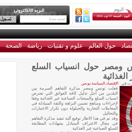
اليوم : الجمعة 07 اوت 2026
تصاد
حول العالم
علوم و تقنيات
رياضة
الصحة
ث
ونس ومصر حول انسياب السلع
الغذائية
ت في :
الإقتصاد
,
السياسة
,
تونس
فعلت تونس ومصر مذكرة التفاهم المبرمة بين
البلدين من أجل تذليل كافة العوائق التي تعترض
انسياب السلع والمنتجات الصناعية غير الغذائية وفقا
لإجراءات ومناهج تضمن النزاهة والثقة المتبادلة في
المعاملات التجارية والحيلولة دون تكرار الاختبارات
والتحاليل
وقد تم في هدا الاطار توقيع آلية تنفيذ مذكرة التفاهم
في مجال الاعتراف المتبادل بشهادات المطابقة
للسلع الصناعية غير الغذائية.