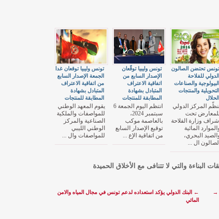
ونس تحتضن الصالون
تونس وليبيا توقّعان
تونس وليبيا توقعان غدا
لدولي للفلاحة
الإصدار السابع من
الجمعة الإصدار السابع
لبيولوجية والصناعات
اتفاقية الاعتراف
من اتفاقية الاعتراف
لتحويلية والمنتجات
المتبادل بشهادة
المتبادل بشهادة
لحلال
المطابقة للمنتجات
المطابقة للمنتجات
نظّم المركز الدولي
انتظم اليوم الجمعة 6
يقوم المعهد الوطني
لمعارض تحت
سبتمبر 2024،
للمواصفات والملكية
شراف وزارة الفلاحة
بالعاصمة موكب
الصناعية والمركز
الموارد المائية
توقيع الإصدار السابع
الوطني الليبي
الصيد البحري،
من اتفاقية الإع ...
للمواصفات وال ...
لصالون ال ...
قات البناءة والتي لا تتنافى مع الأخلاق الحميدة
→
←
البنك الدولي يؤكد استعداده لدعم تونس في مجال المياه والامن
المائي