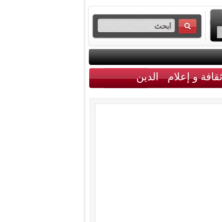
قافة و إعلام
الدين