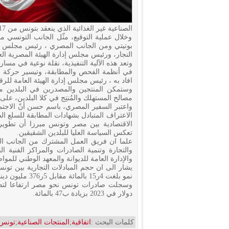
الصناعية غير الغذائية الذي ينعقد بتونس من 17 إلى 20 نوفمبر 2025.
وخلال عملية التوقيع، مثّل الجانب التونسي م
بوتيتي ومن الجانب المصري ، رئيس مجلس إدار
النجار، ورئيس مجلس إدارة الهيئة المصرية ال
وتعد هذه الآلية التنفيذية، نقلة نوعية في مسار 
في أنظمة الفحص والمطابقة، وتيسير حركة السل
افاد به ، رئيس مجلس إدارة الهيئة العامة للر
وستمكن المنتجين والمصدرين في البلدين من 
مصالح المستهلك والمُنتِج في كلا البلدين، على
الاعتراف المتبادل بشهادات المطابقة للسلع ال
الاقتصادية بين مصر وتونس مبرزا أن تطوير ا
تعكس السياسة العليا للبلدين الشقيقين.
علما ان فريق العمل المشترك من الجانب ال
والتجارة وتنمية الصادرات والمراكز الفنية ا
والإدارة العامة للديوانة والمعهد الوطني للموا
نمو بلغت 4ر15 بالمائة مقابل 5ر376 مليون دينار خلال 2023.
دولار في 2023 بزيادة ب47 بالمائة.
كلمات البحث :
اتفاقية
;
المنتجات الصناعية
;
تونس