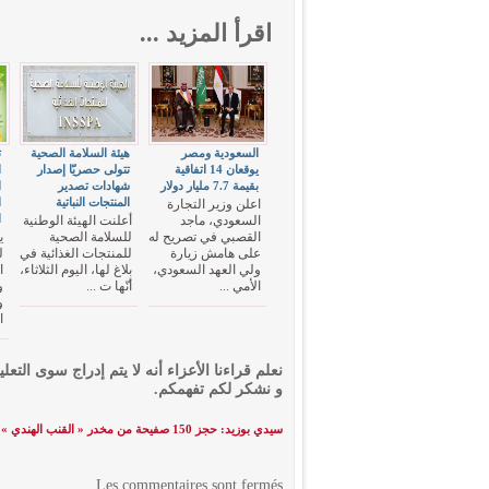
اقرأ المزيد ...
السعودية ومصر
هيئة السلامة الصحية
ت
يوقعان 14 اتفاقية
تتولى حصريّا إصدار
ا
بقيمة 7.7 مليار دولار
شهادات تصدير
ا
المنتجات النباتية
ا
اعلن وزير التجارة
ا
السعودي، ماجد
أعلنت الهيئة الوطنية
القصبي في تصريح له
للسلامة الصحية
ي
على هامش زيارة
للمنتجات الغذائية في
ل
ولي العهد السعودي،
بلاغ لها، اليوم الثلاثاء،
ا
الأمي ...
أنّها ت ...
و
و
ا
نعلم قراءنا الأعزاء أنه لا يتم إدراج سوى التعلي
و نشكر لكم تفهمكم.
سيدي بوزيد: حجز 150 صفيحة من مخدر « القنب الهندي »
Les commentaires sont fermés.