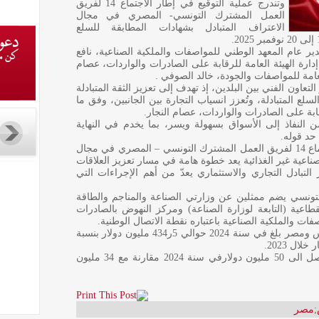
وتندرج عملية التوقيع في إطار الاجتماع 14 لفريق
العمل المشترك التونسي- المصري في مجال
الاعتراف المتبادل بشهادات المطابقة للسلع
دير عام المعهد الوطني للمواصفات والملكية الصناعية، نافع
ة الهيئة العامة للرقابة على الصادرات والواردات، عصام
عامة للمواصفات والجودة، خالد الصوفي .
التعاون الفني بين البلدين، إذ تهدف إلى تعزيز الثقة المتبادلة
ع المتبادلة، وتُعزز انسياب التجارة بين الجانبين، وفق ما
قابة على الصادرات والواردات، عصام النجار.
النفاذ إلى الأسواق بسهولة ويسر، بما يخدم في النهاية
 حد قوله.
واعتبر السفير المصري، باسم حسن أنّ الاجتماع 14 لفريق العمل المشترك التونسي – المصري في مجال
صناعية غير الغذائية يعد خطوة هامة في مسار تعزيز العلاقات
لتبادل التجاري والاستثماري يعدّ من أهم الإجراءات التي
تونسي يضم ممثلين عن وزارتي الصناعة والمناجم والطاقة
لقطاعية (التابعة لوزارة الصناعة) ومركز النهوض بالصادرات
صفات والملكية الصناعية باعتباره نقطة الاتصال الوطنية.
يشار الى ان حجم المبادلات التجارية بين تونس ومصر بلغ في سنة 2024 حوالي 5ر434 مليون دولار بنسبة
وسجلت صادرات تونس نحو مصر ارتفاعا لتصل الى 50 مليون دولارفي سنة 2024 مقارنة مع 34 مليون
;
مصر