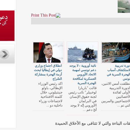
ورة تدريبية
نائبة أوروبية : لا يوجد
انطلاق اجتماع وزاري
استكشاف أسباب
دعم تونسي لمهمة
دولي في إيطاليا لبحث
لهجرة السرية في
الاتحاد الأوروبي
أزمة الهجرة بمشاركة
ونس
العسكرية لمكافحة
السّراج
الهجرة السرية
نطلقت أمس الاثنين،
اكد رئيس الوزراء
لدورة التدريبية
قالت "باربارا
الإيطالي، باولو
لأولى لفائدة
لوخبيلر" نائب رئيس
جينتيلوني، خلال
لأخصائيين
لجنة حقوق الإنسان
كلمته الافتتاحية
لاجتماعيين والمربين
في البرلمان
لاجتماعات وزراء
لتي تم ...
الأوروبي إنّه لا يوجد
داخلية دو ...
أيّ دعم ...
قات البناءة والتي لا تتنافى مع الأخلاق الحميدة