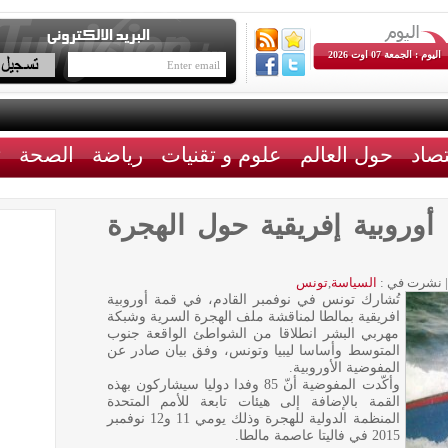
اليوم : الجمعة 07 اوت 2026
تصاد
حول العالم
علوم و تقنيات
رياضة
الصحة
ث
وروبية إفريقية حول الهجرة
|
نشرت في :
السياسة
,
تونس
تُشارك تونس في نوفمبر القادم، في قمة أوروبية
افريقية بمالطا لمناقشة ملف الهجرة السرية وشبكة
مهربي البشر انطلاقا من الشواطئ الواقعة جنوب
المتوسط وأساسا ليبيا وتونس، وفق بيان صادر عن
المفوضية الأوروبية.
وأكّدت المفوضية أنّ 85 وفدا دوليا سيشاركون بهذه
القمة بالإضافة إلى هيئات تابعة للأمم المتحدة
المنظمة الدولية للهجرة وذلك يومي 11 و12 نوفمبر
2015 في فاليتا عاصمة مالطا.