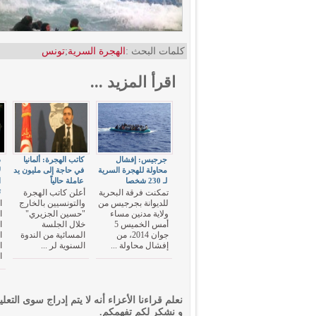
كلمات البحث :
الهجرة السرية
;
تونس
اقرأ المزيد ...
جرجيس: إفشال
كاتب الهجرة: ألمانيا
د
محاولة للهجرة السرية
في حاجة إلى مليون يد
ل
لـ 230 شخصا
عاملة حالياً
ا
ت
تمكنت فرقة البحرية
أعلن كاتب الهجرة
للديوانة بجرجيس من
والتونسيين بالخارج
ا
ولاية مدنين مساء
"حسين الجزيري"
ا
أمس الخميس 5
خلال الجلسة
ا
جوان 2014، من
المسائية من الندوة
ا
إفشال محاولة ...
السنوية لر ...
ا
ا
نعلم قراءنا الأعزاء أنه لا يتم إدراج سوى التعلي
و نشكر لكم تفهمكم.