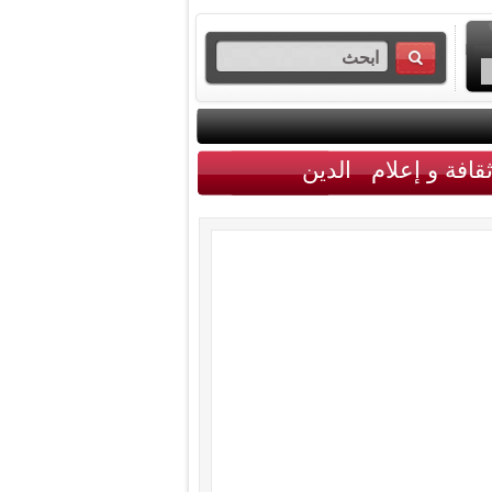
قافة و إعلام
الدين