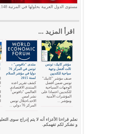
مستوى الدول العربية بحلولها في المرتبة 148.
اقرأ المزيد ...
مؤشر كابيك: تونس
منتدى "دافوس" :
ا
ثالت أفضل وجهة
تونس في المركز 76
سياحية للكنديين
دوليا في مؤشر السلام
"
لسنة 2015
صنف مؤشر "كابيك"
ا
تونس ضمن أفضل
كشف تقرير اعده
ا
الوجهات السياحية
المنتدى الاقتصادي
"
للكنديين اعتمادا على
العالمي "دافوس"
ا
المؤشرات الأمنية
نشر امس
ا
ومؤشر ...
الاحد،احتلال تونس
ا
المركز 76 دولي ...
نعلم قراءنا الأعزاء أنه لا يتم إدراج سوى التعلي
و نشكر لكم تفهمكم.