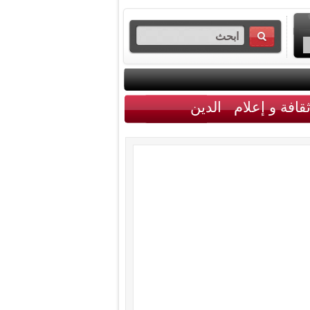
قافة و إعلام
الدين