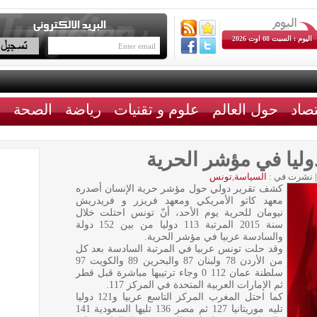
اليوم : السبت 08 اوت 2026
تصاد
حول العالم
علوم و تقنيات
رياضة
الصحة
ث
|
نشرت في :
السياسة
,
تونس
كشف تقرير دولي حول مؤشر حرية الإنسان أصدره
معهد كاتو الأمريكي ومعهد فريزر و فريدريش
نيومان للحرية يوم الأحد، أنّ تونس احتلت خلال
سنة 2015 المرتبة 113 دوليا من بين 152 دولة
والسادسة عربيا في مؤشر الحرية.
وقد حلت تونس عربيا في المرتبة السادسة بعد كل
من الأردن 78 ولبنان 87 والبحرين 89 والكويت 97
سلطنة عمان 112 0 وجاء ترتيبها مباشرة قبل قطر
ثم الإمارات العربية المتحدة في المركز 117.
كما احتل المغرب المركز التاسع عربيا و121 دوليا
تليه موريتانيا 127 ثم مصر 136 تليها السعودية 141