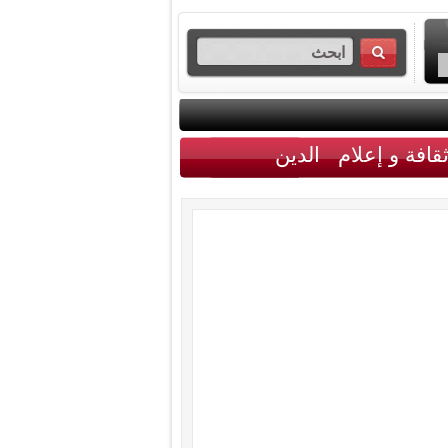
قافة و إعلام
الدين