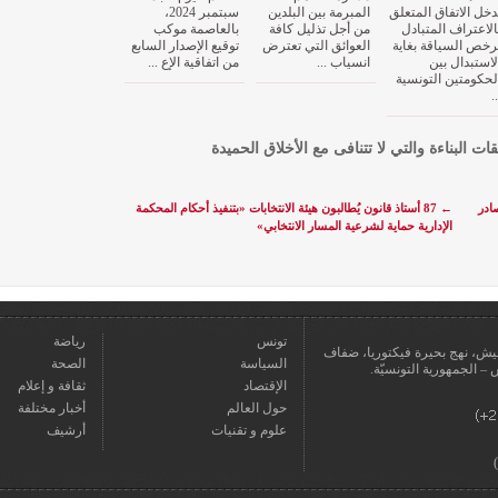
دخل الاتفاق المتعلق
المبرمة بين البلدين
سبتمبر 2024،
الاعتراف المتبادل
من أجل تذليل كافة
بالعاصمة موكب
رخص السياقة بغاية
العوائق التي تعترض
توقيع الإصدار السابع
لاستبدال بين
انسياب ...
من اتفاقية الإع ...
لحكومتين التونسية
..
قات البناءة والتي لا تتنافى مع الأخلاق الحميدة
صادر
←
87 أستاذ قانون يُطالبون هيئة الانتخابات «بتنفيذ أحكام المحكمة
الإدارية حماية لشرعية المسار الانتخابي»
تونس
رياضة
عمارة يعيش، نهج بحيرة فيكتوريا، ضفاف
السياسة
الصحة
الإقتصاد
ثقافة و إعلام
حول العالم
أخبار مختلفة
علوم و تقنيات
أرشيف