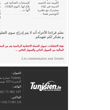
الليبية عبد الحميد
للمنتجات الغذائية في
ي
الدبيبة في لقاء
بلاغ لها، اليوم الثلاثاء،
ب
مشترك مع نظيره
أنّها ت ...
ب
التونسي هشا ...
ا
ا
.
نعلم قراءنا الأعزاء أنه لا يتم إدراج سوى التعلي
و نشكر لكم تفهمكم.
هيئة الانتخابات: تمويل الحملة الانتخابية الرئاسية يتم من الم
المتأتية من التمويل الذاتي والتمويل الخاص
→
Les commentaires sont fermés.
العنوان :
Yfidelity 
البحيرة 1053 تونس – الجمهورية التونسيّة.
الهاتف :
الفاكس :
218 961 71 (216+)