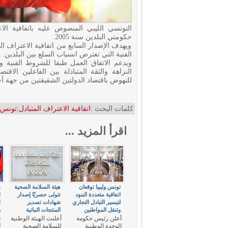
التونسي الليبي المنصوص عليه باتفاقية الا
حكومتي البلدين سنة 2005.
ويهدف الإصدار السابع من اتفاقية الاعتراف ال
الفنية التي تعترض انسياب السلع بين البلدين.
ويدعم الاتفاق العمل طبقا للشروط الفنية و
النزاهة والثقة المتبادلة بين الفاعلين الاقت
للنهوض باقتصاد الدولتين الشقيقتين من جهة أ
كلمات البحث :
اتفاقية الاعتراف المتبادل
;
تونس
اقرأ المزيد ...
تونس وليبيا توقعان
هيئة السلامة الصحية
د
اتفاقية متعددة البنود
تتولى حصريّا إصدار
ا
لتيسير التبادل التجاري
شهادات تصدير
ا
وتنقل المواطنين
المنتجات النباتية
و
أعلن رئيس حكومة
أعلنت الهيئة الوطنية
ا
الوحدة الوطنية
للسلامة الصحية