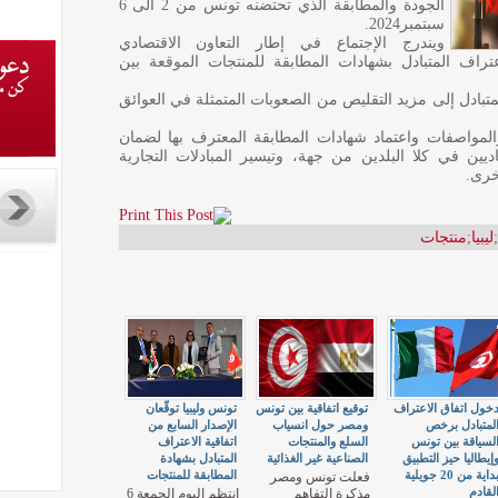
الجودة والمطابقة الذي تحتضنه تونس من 2 الى 6
سبتمبر2024.
ويندرج الإجتماع في إطار التعاون الاقتصادي
عتراف المتبادل بشهادات المطابقة للمنتجات الموقعة بين
متبادل إلى مزيد التقليص من الصعوبات المتمثلة في العوائق
المواصفات واعتماد شهادات المطابقة المعترف بها لضمان
صاديين في كلا البلدين من جهة، وتيسير المبادلات التجارية
خرى.
;
ليبيا
;
منتجات
خول اتفاق الاعتراف
توقيع اتفاقية بين تونس
تونس وليبيا توقّعان
لمتبادل برخص
ومصر حول انسياب
الإصدار السابع من
لسياقة بين تونس
السلع والمنتجات
اتفاقية الاعتراف
إيطاليا حيز التطبيق
الصناعية غير الغذائية
المتبادل بشهادة
بداية من 20 جويلية
المطابقة للمنتجات
فعلت تونس ومصر
لقادم
مذكرة التفاهم
انتظم اليوم الجمعة 6