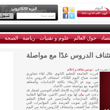
اليوم : الأحد 09 اوت 2026
تصاد
حول العالم
علوم و تقنيات
رياضة
الصحة
ث
تئناف الدروس غدًا مع مواصلة
|
نشرت في :
تونس
,
ثقافة و إعلام
قررت الجامعة للتعليم الثانوي خلال لقاء تشاوري
عقدته صباح اليوم الثلاثاء، استئناف الدروس بداية
من يوم غدٍ الأربعاء بكافة الإعداديات والمعاهد
الثانوية مع مواصلة حجب الأعداد.
وكانت الهيئة الإدارية للاتحاد العام التونسي لشغل قد
دعت في
بيان
لها يوم أمس الاثنين، هياكلها النقابية
وكافّة المدرّسات والمدرّسين في قطاع التعليم
الثانوي إلى تفويت الفرصة على المؤامرات التي
تحاك ضدّ الشعب واستئناف الدّروس بداية من اليوم