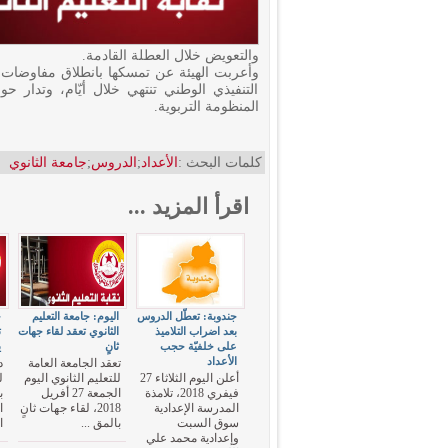
والتعويض خلال العطلة القادمة.
وأعربت الهيئة عن تمسكها بانطلاق مفاوضات فور
التنفيذي الوطني تنتهي خلال أيّام، وتدار ح
المنظومة التربوية.
كلمات البحث :
الأعداد
;
الدروس
;
جامعة الثانوي
اقرأ المزيد ...
جندوبة: تعطّل الدروس
اليوم: جامعة التعليم
ج
بعد اضراب التلاميذ
الثانوي تعقد لقاء جهات
ت
على خلفيّة حجب
ثانٍ
ي
الأعداد
تعقد الجامعة العامة
د
أعلن اليوم الثلاثاء 27
للتعليم الثانوي اليوم
ل
فيفري 2018، تلامذة
الجمعة 27 أفريل
ب
المدرسة الإعدادية
2018، لقاء جهات ثانٍ
ا
سوق السبت
بالمق ...
ا
وإعدادية محمد علي