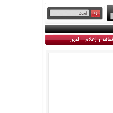
قافة و إعلام
الدين