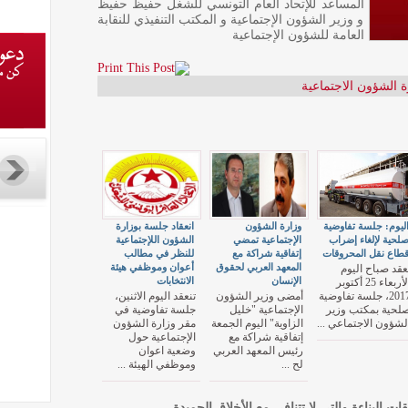
المساعد للإتحاد العام التونسي للشغل حفيظ حفيظ
و وزير الشؤون الإجتماعية و المكتب التنفيذي للنقابة
العامة للشؤون الإجتماعية
ة الشؤون الاجتماعية
ليوم: جلسة تفاوضية
وزارة الشؤون
انعقاد جلسة بوزارة
لحية لإلغاء إضراب
الإجتماعية تمضي
الشؤون اللإجتماعية
طاع نقل المحروقات
إتفاقية شراكة مع
للنظر في مطالب
المعهد العربي لحقوق
أعوان وموظفي هيئة
ُعقد صباح اليوم
الإنسان
الانتخابات
الأربعاء 25 أكتوبر
2017، جلسة تفاوضية
أمضى وزير الشؤون
تنعقد اليوم الاثنين،
لحية بمكتب وزير
الإجتماعية "خليل
جلسة تفاوضية في
لشؤون الاجتماعي ...
الزاوية" اليوم الجمعة
مقر وزارة الشؤون
إتفاقية شراكة مع
الإجتماعية حول
رئيس المعهد العربي
وضعية اعوان
لح ...
وموظفي الهيئة ...
قات البناءة والتي لا تتنافى مع الأخلاق الحميدة