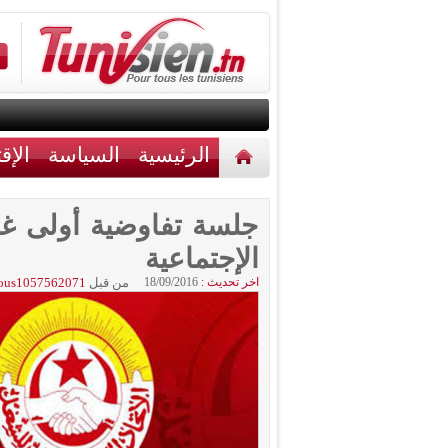
الرئيسية
السياسة
الإق
أخبار مختلفة
اتصل بنا
جلسة تفاوضية أولى غدا
الإجتماعية
اخر تحديث :
18/09/2016
من قبل
ous1057562071