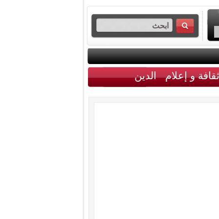
قافة و إعلام
الدين