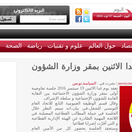
اليوم : الجمعة 07 اوت 2026
تصاد
حول العالم
علوم و تقنيات
رياضة
الصحة
ث
 الاثنين بمقر وزارة الشؤون
anonym
|
نشرت في :
السياسة
,
تونس
تعقد يوم غدا الاثنين 19 سبتمبر 2016 جلسة تفاوضية
أولى بمقر وزارة الشؤون الاجتماعية بين النقابة
العامة للشؤون الإجتماعية و سلطة الإشراف.
وقال قسم الوظيفة العمومية التابع للاتحاد العام
التونسي للشغل،في بيان،انه سيتم النظر خلال
الجلسة في جملة المطالب القطاعية المضمّنة في
اللائحة المهنية الصّادرة عن الهيئة الإدارية القطاعية
و التي أقرّت إضرابا قطاعيا.
وستعقد الجلسة بحضور كل من الأمين العام