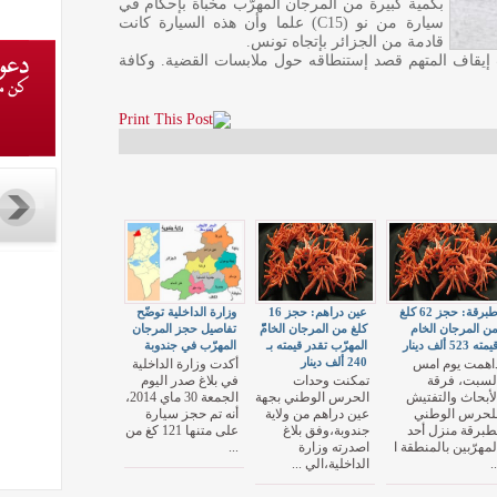
بكمية كبيرة من المرجان المهرّب مخبأة بإحكام في
سيارة من نو (C15) علما وأن هذه السيارة كانت
قادمة من الجزائر بإتجاه تونس.
 إيقاف المتهم قصد إستنطاقه حول ملابسات القضية. وكافة
طبرقة: حجز 62 كلغ
عين دراهم: حجز 16
وزارة الداخلية توضّح
ن المرجان الخام
كلغ من المرجان الخامّّ
تفاصيل حجز المرجان
يمته 523 ألف دينار
المهرّب تقدر قيمته بـ
المهرّب في جندوبة
240 ألف دينار
اهمت يوم امس
أكدت وزارة الداخلية
لسبت، فرقة
تمكنت وحدات
في بلاغ صدر اليوم
لأبحاث والتفتيش
الحرس الوطني بجهة
الجمعة 30 ماي 2014،
لحرس الوطني
عين دراهم من ولاية
أنه تم حجز سيارة
طبرقة منزل أحد
جندوبة،وفق بلاغ
على متنها 121 كغ من
لمهرّبين بالمنطقة ا
اصدرته وزارة
...
..
الداخلية،الي ...