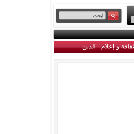
قافة و إعلام
الدين