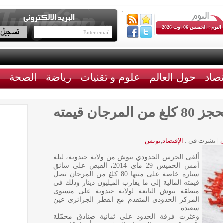
اليوم : الخميس 06 اوت 2026
تصاد
حول العالم
علوم و تقنيات
رياضة
الصحة
ث
جندوبة: حرس الحدود يحجز 80 كلغ من المرجان قيمته
|
نشرت في :
الإقتصاد
,
تونس
ألقى الحرس الحدودي ببوش من ولاية جندوبة، ليلة
أمس الخميس 29 ماي 2014، القبض على سائق
سيارة خاصة على متنها 80 كلغ من المرجان تصل
قيمته المالية إلى ما يقارب الميليون دينار وذلك في
منطقة ببوش التابعة لولاية جندوبة على مستوى
المركز الحدودي المتقدم مع القطر الجزائري عين
سعيدة.
وعثرت فرقة الحدود على ثمانية صنادق محمّلة