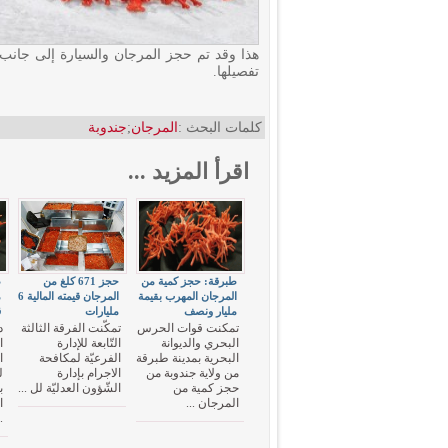
هذا وقد تم حجز المرجان والسيارة إلى جانب
تفصيلها.
كلمات البحث :
المرجان
;
جندوبة
اقرأ المزيد ...
طبرقة: حجز كمية من
حجز 671 كلغ من
المرجان المهرب بقيمة
المرجان قيمته المالية 6
م
مليار ونصف
مليارات
ق
تمكنت قوات الحرس
تمكّنت الفرقة الثالثة
د
البحري والديوانة
التّابعة للإدارة
ا
البحرية بمدينة طبرقة
الفرعيّة لمكافحة
ا
من ولاية جندوبة من
الاجرام بإدارة
ل
حجز كمية من
الشّؤون العدليّة لل ...
ب
المرجان ...
ا
.