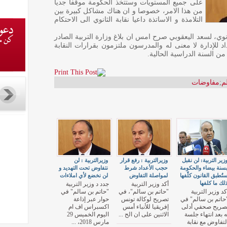
على جميع المستويات وستتخذ الحكومة موقفا جديا
من هذا الامر، خصوصا و ان هناك مشاكل كبيرة بين
التلامذة و الاساتذة داعيا نقابة الثانوي الى الاحتكام
ثانوي، لسعد اليعقوبي صرح امس ان بلاغ وزارة التربية الصادر
م الأعداد للإدارة لا معنى له والمدرسون ملتزمون بقرارات النقابة
السنة الدراسية الحالية.
م
;
مفاوضات
زير التربية: لن نقبل
وزيرالتربية : رفع قرار
وزيرالتربية : لن
سنة بيضاء والحكومة
حجب الأعداد شرط
نتفاوض تحت التهديد و
تُطبق القانون كلّفها
لمواصلة التفاوض
لن نخضع لأي املاءات
لك ما كلفها
أكد وزير التربية
جدد د وزير التربية
كد وزير التربية
"حاتم بن سالم"، في
"حاتم بن سالم" في
حاتم بن سالم" في
تصريح لوكالة تونس
حوار عبر إذاعة
صريح صحفي أدلى
إفريقيا للأنباء أمس
اكسبراس اف ام
ه بعد انتهاء جلسة
الاثنين على ان الح ...
اليوم الخميس 29
لتفاوض مع نقابة
مارس 2018، ...