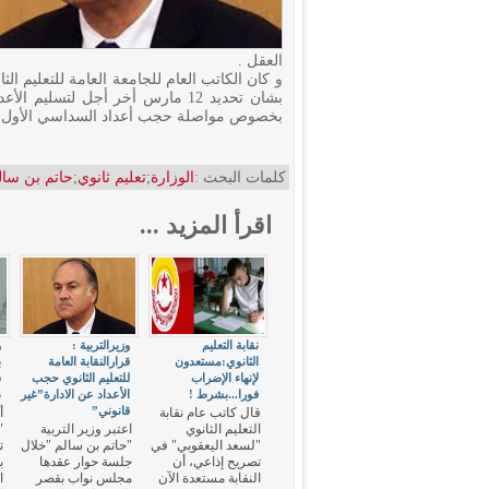
العقل .
و كان الكاتب العام للجامعة العامة للتعليم ال
بشان تحديد 12 مارس أخر أجل لتسلي
بخصوص مواصلة حجب أعداد السداسي الأول من 
كلمات البحث :
الوزارة
;
تعليم ثانوي
;
حاتم بن سال
اقرأ المزيد ...
نقابة التعليم
وزيرالتربية :
و
الثانوي:مستعدون
قرارالنقابة العامة
ب
لإنهاء الإضراب
للتعليم الثانوي حجب
س
فورا...بشرط !
الأعداد عن الادارة”غير
ذ
قانوني”
قال كاتب عام نقابة
أ
التعليم الثانوي
اعتبر وزير التربية
"
"لسعد اليعقوبي" في
"حاتم بن سالم "خلال
ت
تصريح إذاعي، أن
جلسة حوار عقدها
ب
النقابة مستعدة الآن
مجلس نواب بقصر
ا