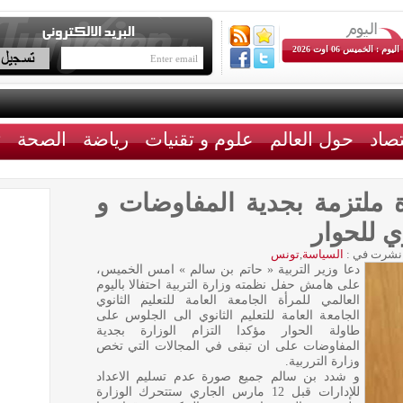
اليوم : الخميس 06 اوت 2026
تصاد
حول العالم
علوم و تقنيات
رياضة
الصحة
ث
ة ملتزمة بجدية المفاوضات و
وي للحوار
نشرت في :
السياسة
,
تونس
دعا وزير التربية « حاتم بن سالم » امس الخميس،
على هامش حفل نظمته وزارة التربية احتفالا باليوم
العالمي للمرأة الجامعة العامة للتعليم الثانوي
الجامعة العامة للتعليم الثانوي الى الجلوس على
طاولة الحوار مؤكدا التزام الوزارة بجدية
المفاوضات على ان تبقى في المجالات التي تخص
وزارة الترربية.
و شدد بن سالم جميع صورة عدم تسليم الاعداد
للإدارات قبل 12 مارس الجاري ستتحرك الوزارة