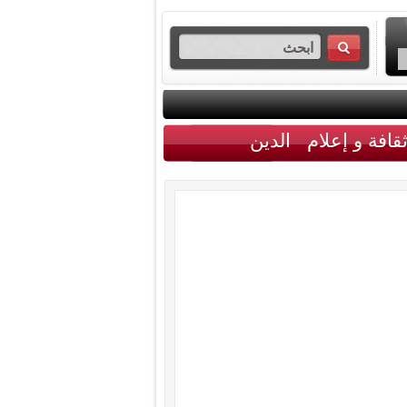
قافة و إعلام
الدين