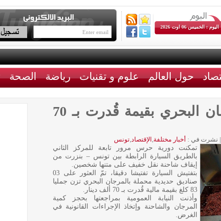
اليوم : الخميس 06 اوت 2026
تصاد
حول العالم
علوم و تقنيات
رياضة
الصحة
ث
حجز 83 كلغ من المرجان البحري بقيمة قُدرت بـ 70
|
نشرت في :
أخبار مختلفة
,
الإقتصاد
,
تونس
تمكنت دورية حرس مرور تابعة للمركز الثاني
بالطريق السيارة الرابطة بين تونس – بنزرت من
إيقاف شاحنة نقل خفيف على متنها شخصين.
بتفتيش السيارة تفتيشا دقيقا، تمّ العثور على 03
صناديق حديدية محملة بالمرجان البحري تزن جمليا
83 كلغ بقيمة مالية قُدرت بـ 70 ألف دينار.
وأذنت النيابة العمومية بمراجعتها بحجز كمية
المرجان والشاحنة وإتخاذ الإجراءات القانونية في
الغرض.