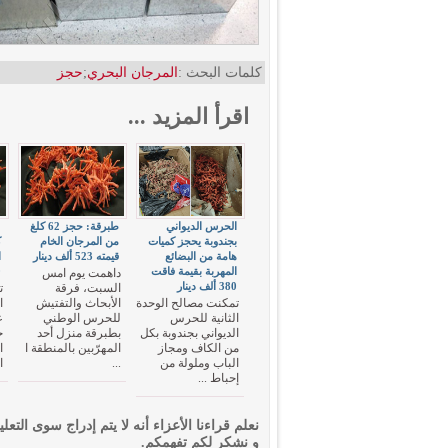
كلمات البحث :
المرجان البحري
;
حجز
اقرأ المزيد ...
الحرس الديواني
طبرقة: حجز 62 كلغ
بجندوبة يحجز كميات
من المرجان الخام
ك
هامة من البضائع
قيمته 523 ألف دينار
ا
المهربة بقيمة فاقت
0
داهمت يوم امس
380 ألف دينار
السبت، فرقة
ت
تمكنت مصالح الوحدة
الأبحاث والتفتيش
ا
الثانية للحرس
للحرس الوطني
ع
الديواني بجندوبة بكل
بطبرقة منزل أحد
ج
من الكاف ومجاز
المهرّبين بالمنطقة ا
ا
الباب وملولة من
...
ا
إحباط ...
نعلم قراءنا الأعزاء أنه لا يتم إدراج سوى التعلي
و نشكر لكم تفهمكم.