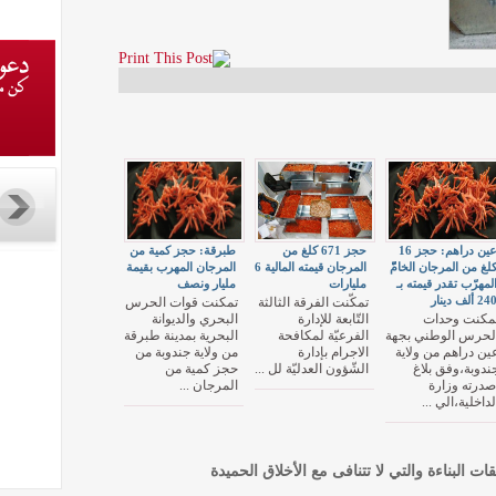
عين دراهم: حجز 16
حجز 671 كلغ من
طبرقة: حجز كمية من
لغ من المرجان الخامّّ
المرجان قيمته المالية 6
المرجان المهرب بقيمة
لمهرّب تقدر قيمته بـ
مليارات
مليار ونصف
24 ألف دينار
تمكّنت الفرقة الثالثة
تمكنت قوات الحرس
مكنت وحدات
التّابعة للإدارة
البحري والديوانة
لحرس الوطني بجهة
الفرعيّة لمكافحة
البحرية بمدينة طبرقة
ين دراهم من ولاية
الاجرام بإدارة
من ولاية جندوبة من
ندوبة،وفق بلاغ
الشّؤون العدليّة لل ...
حجز كمية من
صدرته وزارة
المرجان ...
لداخلية،الي ...
قات البناءة والتي لا تتنافى مع الأخلاق الحميدة