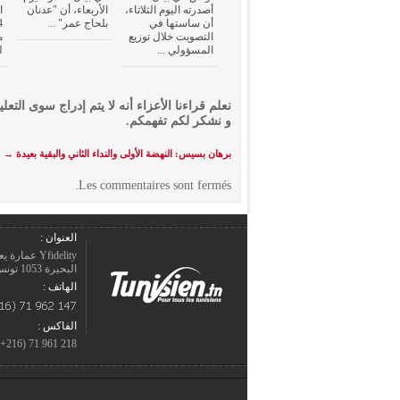
أصدرته اليوم الثلاثاء،
الأربعاء، أن "عدنان
أن ساستها في
بلحاج عمر" ...
التصويت خلال توزيع
م
المسؤولي ...
ل
نعلم قراءنا الأعزاء أنه لا يتم إدراج سوى التعلي
و نشكر لكم تفهمكم.
برهان بسيس: النهضة الأولى والنداء الثاني والبقية بعيدة
→
Les commentaires sont fermés.
العنوان :
Yfidelity 
البحيرة 1053 تونس – الجمهورية التونسيّة.
الهاتف :
الفاكس :
218 961 71 (216+)