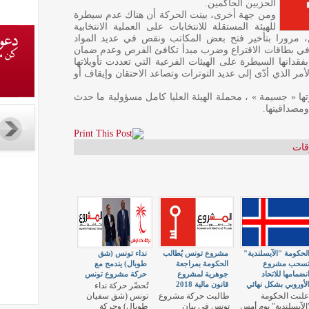
الحزبين الحاكمين.
ومن جهة أخرى، بينت الحركة أن هناك عدم سيطرة
للهيئة المستقلة للانتخابات على العملية الانتخابية
 مرورا بتأخير فتح بعض المكاتب ونقص في عديد المواد
ة في بطاقات الاقتراع وضرب مبدأ تكافئ الفرص وعدم ضمان
فقدانها السيطرة على الهيئات الفرعية التي تعددت تأويلاتها
مر الذي أدّى إلى عديد التوترات وتصاعد الاحتقان وإيقاف أو
تها « جسيمة » ، محملة الهيئة العليا كامل مسؤولية ما حدث
مصداقيتها.
قات
لحكومة "الآيسلندية"
مشروع تونس يُطالب
نداء تونس (شق
سحب مشروع
الحكومة بمراجعة
طوبال) يندمج مع
نضمامها للاتحاد
جوهرية لمشروع
حركة مشروع تونس
لأوروبي بشكل نهائي
قانون مالية 2018
تُحضّر حركة نداء
علنت الحكومة
طالبت حركة مشروع
تونس (شق سفيان
الآيسلندية" يوم أمس
تونس في بيان
طوبال) وحركة