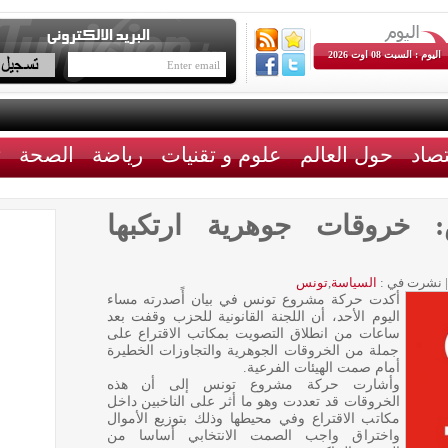
اليوم : السبت 08 اوت 2026
تصاد
حول العالم
علوم و تقنيات
رياضة
الصحة
ث
خروقات جوهرية ارتكبها
|
نشرت في :
السياسة
,
تونس
أكدت حركة مشروع تونس في بيان أًصدرته مساء
اليوم الأحد، أن اللجنة القانونية للحزب وقفت بعد
ساعات من انطلاق التصويت بمكاتب الاقتراع على
جملة من الخروقات الجوهرية والتجاوزات الخطيرة
أمام صمت الهيئات الفرعية.
وأشارت حركة مشروع تونس إلى أن هذه
الخروقات قد تعددت وهو ما أثر على الناخبين داخل
مكاتب الاقتراع وفي محيطها وذلك بتوزيع الأموال
واختراق واجب الصمت الانتخابي أساسا من