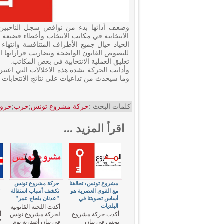
وضعف أدائها بدء من نواقص سجل الناخبين،
الانتخابية في مكاتب الانتخاب وأخطاء فضيع
الحياد حيال جميع الأطراف المتنافسة وانتهاء ب
للنصوص القانون الواضحة وتضاربت قراراتها الأ
تعليق العملية الانتخابية في بعض المكاتب.
وأدانت الحركة بشدة هذه الاخلالات التي اعتبر
وما سيحدث من تداعيات على نتائج الانتخابات و
كلمات البحث :
حركة مشروع تونس
;
حزب
;
خرو
اقرأ المزيد ...
مشروع تونس: تحالفنا
حركة مشروع تونس
ا
مع القوى العصرية هو
تكشف أسباب استقالة
ت
أساس تصويتنا في
"عدنان بلحاج عمر"
ا
البلديات
ا
أكدت اللجنة القانونية
أكدت حركة مشروع
لحركة مشروع تونس
أ
تونس في بيان
في بيان أصدرته يوم
"