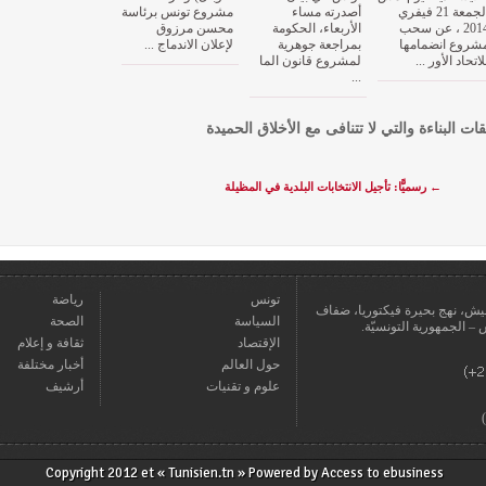
الجمعة 21 فيفري
أصدرته مساء
مشروع تونس برئاسة
2014 ، عن سحب
الأربعاء، الحكومة
محسن مرزوق
شروع انضمامها
بمراجعة جوهرية
لإعلان الاندماج ...
لاتحاد الأور ...
لمشروع قانون الما
...
قات البناءة والتي لا تتنافى مع الأخلاق الحميدة
←
رسميًّا: تأجيل الانتخابات البلدية في المظيلة
تونس
رياضة
عمارة يعيش، نهج بحيرة فيكتوريا، ضفاف
السياسة
الصحة
الإقتصاد
ثقافة و إعلام
حول العالم
أخبار مختلفة
علوم و تقنيات
أرشيف
Copyright 2012 et « Tunisien.tn » Powered by
Access to ebusiness