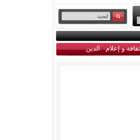
قافة و إعلام
الدين