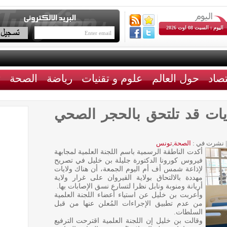
اليوم : السبت 08 اوت 2026
تصاد
حول العالم
علوم و تقنيات
رياضة
الصحة
ث
ة بن خليل: 3 ولايات قد تلتحق بالحجر الصحي
|
نشرت في :
الصحة
,
تونس
أكدت الناطقة الرسمية باسم اللجنة العلمية لمجابهة
فيروس كورونا الدكتورة جليلة بن خليل في تصريح
لإذاعة شمس أف أم اليوم الجمعة، أن هناك ولايات
مهددة بالالتحاق بولاية القيروان على غرار ولاية
أريانة ومنوبة ونابل نظرا لتسارع نسق الإصابات بها.
وأعربت بن خليل عن استياء أعضاء اللجنة العلمية
من عدم تطبيق الإجراءات المُعلن عنها من قبل
السلطات.
وقالت بن خليل إن اللجنة العلمية اقترحت الترفيع