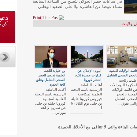
في ساعات حظر الجولان ليُصبح من الساعة السابعة
مساء عوضا عن العاشرة ليلا على الصعيد الوطني.
ل
;
ولايات
ائمة الولايات المعنية
اليوم: الإعلان عن
بن خليل: اللجنة
الحجر الصحي الشامل
قرارات جديدة لكبح
العلمية تدرس الحجر
انتشار كورونا
الصحي الشامل وغلق
علنت رئاسة
كافة الحدود
لحكومة اليوم الأحد،
أعلنت الناطقة
ن قائمة الولايات
الرسمية باسم اللجنة
أكدت الناطقة
لمعنية بالحجر
العلمية لمكافحة
الرسمية باسم اللجنة
لصحي الشامل
فيروس كورونا جليلة
العلمية لمجابهة
التي تفوق ...
بن خليل يوم الثلاثاء 6
كورونا جليلة بن خليل
أ ...
في تصريح لإذاعة
موزايي ...
قات البناءة والتي لا تتنافى مع الأخلاق الحميدة