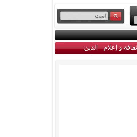
قافة و إعلام
الدين