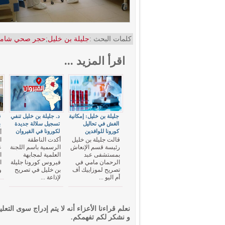
كلمات البحث :
جليلة بن خليل
;
حجر صحي شام
اقرأ المزيد ...
جليلة بن خليل: إمكانية
د. جليلة بن خليل تنفي
ق
الغش في تحاليل
تسجيل سلالة جديدة
ب
كورونا للوافدين
لكورونا في القيروان
أ
قالت جليلة بن خليل
أكدت الناطقة
ا
رئيسة قسم الإنعاش
الرسمية باسم اللجنة
ع
بمستشفى عبد
العلمية لمجابهة
ا
الرحمان مامي في
فيروس كورونا جليلة
ا
تصريح لموزاييك أف
بن خليل في تصريح
و
أم اليو ...
لإذاعة ...
نعلم قراءنا الأعزاء أنه لا يتم إدراج سوى التعلي
و نشكر لكم تفهمكم.