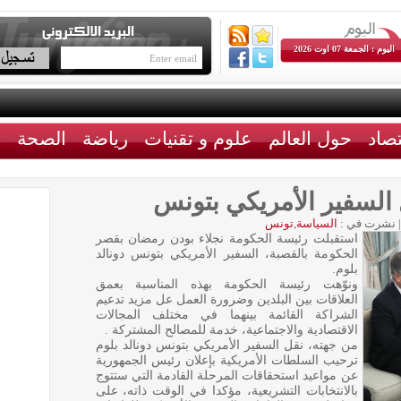
اليوم : الجمعة 07 اوت 2026
تصاد
حول العالم
علوم و تقنيات
رياضة
الصحة
ث
السفير الأمريكي بتونس
|
نشرت في :
السياسة
,
تونس
استقبلت رئيسة الحكومة نجلاء بودن رمضان بقصر
الحكومة بالقصبة، السفير الأمريكي بتونس دونالد
بلوم.
ونوّهت رئيسة الحكومة بهذه المناسبة بعمق
العلاقات بين البلدين وضرورة العمل عل مزيد تدعيم
الشراكة القائمة بينهما في مختلف المجالات
الاقتصادية والاجتماعية، خدمة للمصالح المشتركة .
من جهته، نقل السفير الأمريكي بتونس دونالد بلوم
ترحيب السلطات الأمريكية بإعلان رئيس الجمهورية
عن مواعيد استحقاقات المرحلة القادمة التي ستتوج
بالانتخابات التشريعية، مؤكدا في الوقت ذاته، على