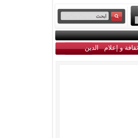
قافة و إعلام
الدين