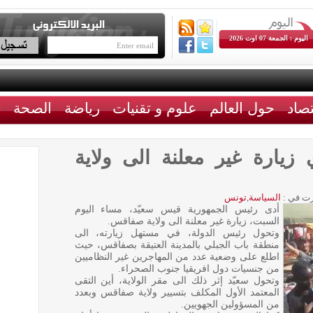
اليوم : الجمعة 07 اوت 2026
تصاد
حول العالم
علوم و تقنيات
رياضة
الصحة
ث
زيارة غير معلنة الى ولاية
ت في :
السياسة
,
تونس
أدى رئيس الجمهورية قيس سعيّد، مساء اليوم
السبت، زيارة غير معلنة الى ولاية صفاقس.
وتحول رئيس الدولة، في مستهل زيارته، الى
منطقة باب الجبلي بالمدينة العتيقة بصفاقس، حيث
اطلع على وضعية عدد من المهاجرين غير النظاميين
من جنسيات دول افريقيا جنوب الصحراء.
وتحول سعيّد إثر ذلك الى مقر الولاية، أين التقى
المعتمد الأول المكلف بتسيير ولاية صفاقس وبعدد
من المسؤولين الجهويين.