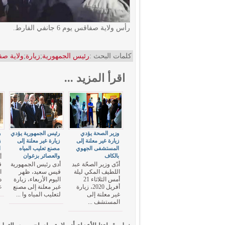
رأس ولاية صفاقس يوم 6 جانفي الفارط.
كلمات البحث :
رئيس الجمهورية
;
زيارة
;
ولاية ص
اقرأ المزيد ...
وزير الصحة يؤدي
رئيس الجمهورية يؤدي
ر
زيارة غير معلنة إلى
زيارة غير معلنة إلى
ز
المستشفى الجهوي
مصنع تعليب المياه
ا
بالكاف
والعصائر بزغوان
أ
أدّى وزير الصحّة عبد
أدى رئيس الجمهورية
ق
اللطيف المكي ليلة
قيس سعيد، ظهر
أمس الثلاثاء 21
اليوم الأربعاء، زيارة
أفريل 2020، زيارة
غير معلنة إلى مصنع
غ
غير معلنة إلى
لتعليب المياه وا ...
المستشف ...