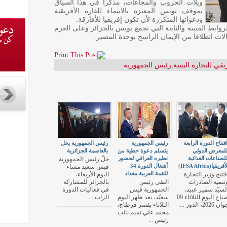
ويلات الحروب والمجاعات، مذكرا في هذا السياق
بموقف تونس المعتزة بالانتماء للقارة الأفريقية
ودعواتها المتكررة لأن تكون إفريقيا للأفارقة.
روابط المتينة والثابتة التي تجمع تونس بالجزائر وعلى العزم
ت انطلاقا من الإيمان الراسخ بوحدة المصير.
قي للتجارة البينية
;
رئيس الجمهورية
فتتاح الدورة الرابعة
رئيس الجمهورية
رئيس الجمهورية يحل
لمعرض الدولي
يتسلم دعوة خطية من
بالعاصمة الجزائرية
لصناعات الغذائية
نظيره العراقي لحضور
حلّ رئيس الجمهورية
أفريقيا(IFSA Africa)
أشغال الدورة 34
قيس سعيد مساء
للقمة العربية ببغداد
فتتح وزير التجارة
اليوم الأربعاء،
تنمية الصادرات
التقى رئيس
بالجزائر للمشاركة
لسيّد سمير عبيد،
الجمهورية قيس
في فعاليات الدورة
صباح اليوم الثلاثاء 09
سعيّد، بعد ظهر اليوم
الراب ...
ان 2026، الدور ...
الثلاثاء بقصر قرطاج،
محمد علي تميم نائب
رئيس ...