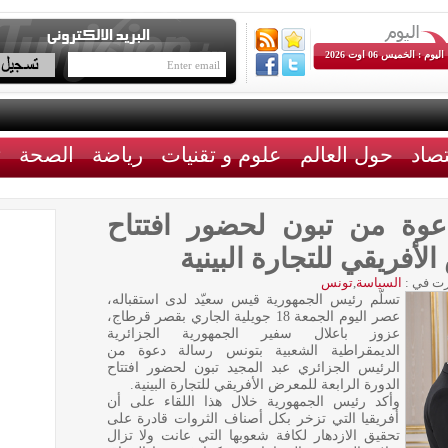
اليوم : الخميس 06 اوت 2026
تصاد
حول العالم
علوم و تقنيات
رياضة
الصحة
ث
وة من تبون لحضور افتتاح
لأفريقي للتجارة البينية
ت في :
السياسة
,
تونس
تسلّم رئيس الجمهورية قيس سعيّد لدى استقباله،
عصر اليوم الجمعة 18 جويلية الجاري بقصر قرطاج،
عزوز باعلال سفير الجمهورية الجزائرية
الديمقراطية الشعبية بتونس رسالة دعوة من
الرئيس الجزائري عبد المجيد تبون لحضور افتتاح
الدورة الرابعة للمعرض الأفريقي للتجارة البينية.
وأكد رئيس الجمهورية خلال هذا اللقاء على أن
أفريقيا التي تزخر بكل أصناف الثروات قادرة على
تحقيق الازدهار لكافة شعوبها التي عانت ولا تزال