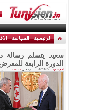
الرئيسية
السياسة
الإق
أخبار مختلفة
اتصل بنا
سعيد يتسلم رسالة دع
الدورة الرابعة للمعرض ا
اخر تحديث :
18/07/2025
من قبل
tunisien.tn
|
نشر