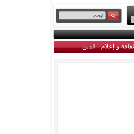
قافة و إعلام
الدين