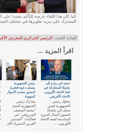
كما كان هذا اللقاء فرصة للتأكيد مجددا على ال
المشترك على مزيد تطويرها في مختلف المجالا
كلمات البحث :
الرئيس الجزائري
;
المعرض الأفري
اقرأ المزيد ...
سعيد في زيارة إلى
رئيس الجمهورية
ا
بلجيكا للمشاركة في
يتسلم دعوة قطرية
ل
قمة الاتحاد الأوروبي-
لحضور منتدى الأموال
ل
الاتحاد الأفريقي
المنهوبة
ل
يتحوّل رئيس
يشارك رئيس
ا
الجمهورية قيس
الجمهورية السيد
و
سعيّد إلى بلجيكا
"محمد المنصف
ا
لحضور أعمال الدورة
المرزوقي" في
السادسة لقمة الاتحاد
فعاليات "المنتدى
جو
الأوروبي- ...
العربي لاستيراد الأم
...