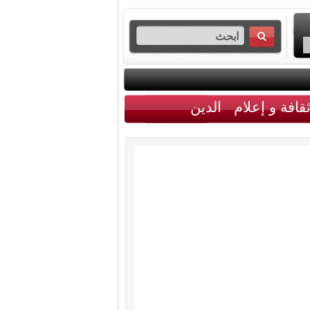
قافة و إعلام
الدين