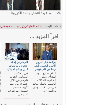
بلادنا، بعد عودة انتشار جائحة الكورونا.
كلمات البحث :
حاتم المليكي
;
رئيس الحكومة
;
رض
اقرأ المزيد ...
برئاسة نبيل القروي:
قلب تونس يُجمّد
الحبيب الجملي يلتقي
عضوية رضا شرف
ح
وفدا عن قلب تونس
الدين وحاتم المليكي
و
التقى صباح اليوم
قرر المكتب
الثلاثاء، رئيس
السياسي لحزب
ق
الحكومة المكلف
قلب تونس خلال
ا
الحبيب الجملي بوفد
اجتماعه يوم أمس
ا
عن حزب قلب تونس
الأربعاء، تجميد
ك
برئاسة ن ...
عضوية رضا شرف
ا
الدين من ...