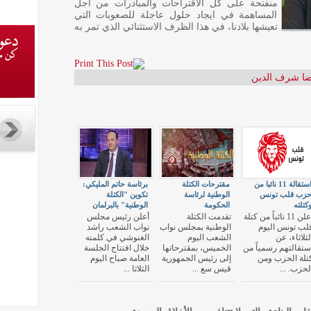
منفتحة على كل الاقتراحات والمبادرات من أجل
المساهمة في ايجاد حلول عاجلة للصعوبات التي
تعيشها بلادنا، في هذا الظرف الاستثنائي الذي تمر به
ا شرف الدين
استقالة 11 نائبا من
مقترحات الكتلة
برئاسة حاتم المليكي:
زب قلب تونس
الوطنية لرئاسة
تكوين "الكتلة
كتلته
الحكومة
الوطنية" بالبرلمان
أعلن 11 نائباً من كتلة
تقدمت الكتلة
أعلن رئيس مجلس
لب تونس اليوم
الوطنية بمجلس نواب
نواب الشعب راشد
لثلاثاء، عن
الشعب اليوم
الغنوشي في كلمته
ستقالتهم رسمياً من
الخميس، بمقترحاتها
خلال افتتاح الجلسة
تلة الحزب ومن
إلى رئيس الجمهورية
العامة صباح اليوم
لحزب. ...
قيس سع ...
الثلاثا ...