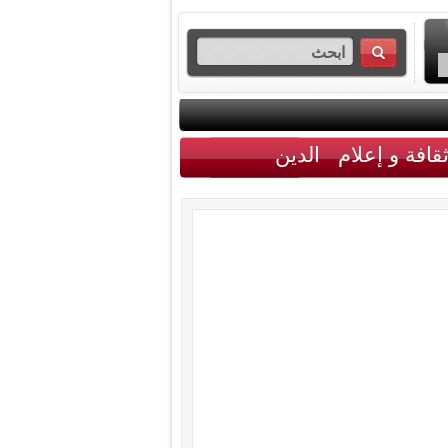
قافة و إعلام
الدين