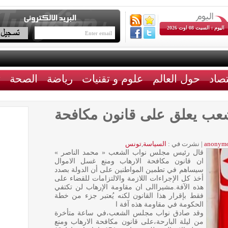
اليوم : السبت 08 اوت 2026
تصاد
حول العالم
علوم و تقنيات
رياضة
الصحة
ث
ب يعلق على قانون مكافحة
anonym
|
نشرت في :
السياسة
,
تونس
قال رئيس مجلس نواب الشعب « محمد الناصر »
ان قانون مكافحة الارهاب ومنع غسل الاموال
سيساهم في تطمين المواطنين على أن الدولة بصدد
أخذ كل الإجراءات اللازمة والالتزامات للقضاء على
هذه الآفة.مشيراالى ان مقاومة الإرهاب لن تكتفي
فقط بإقرار هذا القانون لكنه يُعتبر جزء من خطة
الحكومة في مقاومة هذه آفة ا
وقد صادق نواب مجلس الشعب،في ساعة متأخرة
من ليلة البارحة،على قانون مكافحة الارهاب ومنع