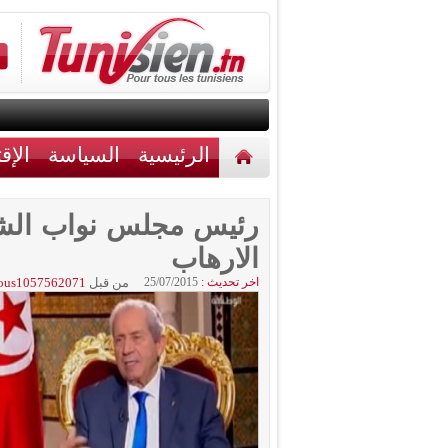
الرئيسية
السياسة
الإق
أخبار مختلفة
اتصل بنا
رئيس مجلس نواب الشع
الارهاب
اخر تحديث :
25/07/2015
من قبل
ous1057562071