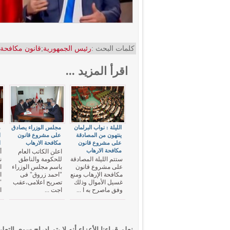
كلمات البحث :
رئيس الجمهورية
;
قانون مكافحة 
اقرأ المزيد ...
الليلة : نواب البرلمان
مجلس الوزراء يصادق
م
ينتهون من المصادقة
على مشروع قانون
ا
على مشروع قانون
مكافحة الارهاب
ا
مكافحة الارهاب
اعلن الكاتب العام
أ
ستتم الليلة المصادقة
للحكومة والناطق
ن
على مشروع قانون
باسم مجلس الوزراء
ا
مكافحة الإرهاب ومنع
"احمد زروق" فى
ا
غسيل الأموال وذلك
تصريح اعلامى،عقب
"
وفق ماصرح به ا ...
اجت ...
ا
نعلم قراءنا الأعزاء أنه لا يتم إدراج سوى التعلي