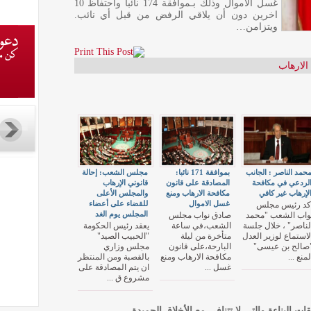
غسل الاموال وذلك بـموافقة 174 نائبا واحتفاظ 10
اخرين دون أن يلاقي الرفض من قبل أي نائب.
ويتزامن…
الارهاب
حمد الناصر : الجانب
بموافقة 171 نائبا:
مجلس الشعب: إحالة
لردعي في مكافحة
المصادقة على قانون
قانوني الإرهاب
لإرهاب غير كافي
مكافحة الارهاب ومنع
والمجلس الأعلى
غسل الاموال
للقضاء على أعضاء
كد رئيس مجلس
المجلس يوم الغد
واب الشعب "محمد
صادق نواب مجلس
لناصر" ، خلال جلسة
الشعب،في ساعة
يعقد رئيس الحكومة
لاستماع لوزير العدل
متأخرة من ليلة
"الحبيب الصيد"
صالح بن عيسى"
البارحة،على قانون
مجلس وزاري
لمنع ...
مكافحة الارهاب ومنع
بالقصبة ومن المنتظر
غسل ...
ان يتم المصادقة على
مشروع ق ...
قات البناءة والتي لا تتنافى مع الأخلاق الحميدة