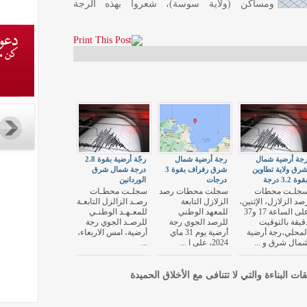
ومساكن (ولاية سوسة)، شعروا بهذه الرجة
جة أرضية شمال
رجة أرضية شمال
رجّة أرضية بقوة 2.8
رق ولاية تطاوين
شرق رفراف بقوة 3
درجة شمال شرق
قوة 3.2 درجة
درجات
الوردانين
جلـت محطات
سجلت محطات رصد
سجلـت محطـات
صد الزلازل، الإثنين،
الزلازل التابعة
رصـد الزالزل التابعـة
على الساعة 17 و37
للمعهد الوطني
للمعـهـد الوطنـي
قيقة بالتوقيت
للرصد الجوي رجة
للرصـد الجوي رجة
لمحلي،رجة أرضية
أرضية يوم 31 ماي
أرضية، امس الاربعاء،
مال شرق و ...
2024، على ا ...
...
قات البناءة والتي لا تتنافى مع الأخلاق الحميدة