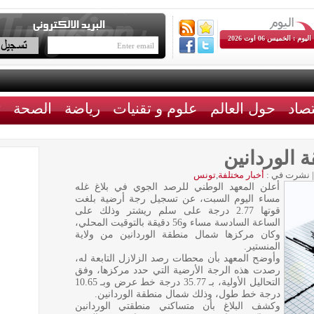
اليوم : الخميس 06 اوت 2026
تصاد
حول العالم
علوم و تقنيات
رياضة
الصحة
ث
 الوردانين
|
نشرت في :
أخبار مختلفة
,
تونس
أعلن المعهد الوطني للرصد الجوي في بلاغ غله
مساء اليوم السبت، عن تسجيل رجة أرضية بلغت
قوتها 2.77 درجة على سلم ريشتر وذلك على
الساعة السادسة مساء و56 دقيقة بالتوقيت المحلي،
وكان مركزها شمال منطقة الوردانين من ولاية
المنستير.
وأوضح المعهد بأن محطات رصد الزلازل التابعة له،
رصدت هذه الرجة الأرضية التي حدد مركزها، وفق
التحاليل الأولية، بـ 35.77 درجة خط عرض وبـ 10.65
درجة خط طول، وذلك شمال منطقة الوردانين.
وكشف البلاغ بأن متساكني منطقتي الوردانين