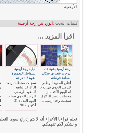
الأرضية.
كلمات البحث :
الوردانين
;
رجة أرضية
اقرأ المزيد ...
رجة أرضية بقوة 2.4
نابل: رجة أرضية
ر
درجات شعر بها سكان
بسواحل المعمورة
ش
منطقة فوشانة
بقوة 4.2 درجة
ب
أعلن للمعهد الوطني
سجلت محطات رصد
س
للرصد الجوي في بلاغ
الزلازل التابعة
ر
له اليوم الأحد ، أن
للمعهد الوطني
محطات رصد الزلازل
للرصد الجوي صباح
د
سجلت رجة أرضية ...
اليوم الثلاثاء 31
ا
أكتوبر 2017، ...
ش
نعلم قراءنا الأعزاء أنه لا يتم إدراج سوى التعلي
و نشكر لكم تفهمكم.