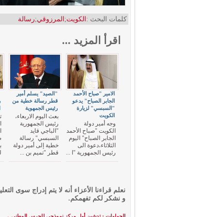
كلمات البحث :
الكويت
;
المرزوقي
;
رسالة
اقرأ المزيد ...
الامير "صباح الأحمد
"الصيد" يسلم أمير
"
الجابر الصباح" يدعو
قطر رسالة خطية من
ر
"السبسي" لزيارة
رئيس الجمهوية
ا
الكويت
بعث اليوم الاربعاء،
ت
وجه أمير دولة
رئيس الجمهورية
ا
الكويت "صباح الأحمد
"الباجي قايد
ا
الجابر الصباح" اليوم
السبسي" رسالة
ص
الثلاثاء،دعوة الى
خطية إلى أمير دولة
ب
رئيس الجمهورية "ا ...
قطر "تميم بن ...
ل
نعلم قراءنا الأعزاء أنه لا يتم إدراج سوى التعلي
و نشكر لكم تفهمكم.
الحمامات : تدشين أول مركز نموذجي للحرس الوطني
→