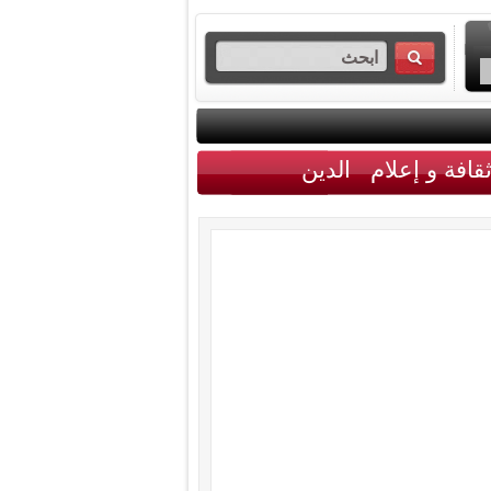
قافة و إعلام
الدين