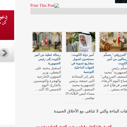
المرزوقي" يتسلّم
أمير دولة الكويت:
رسالة خطية من أمير
سالتين من أمير
مستعدون لتمويل
الكويت إلى رئيس
لكويت
مشاريع تنموية في
الجمهورية
الجهات الداخلية
سلّم رئيس
استقبل محمد علي
التونسية
لجمهورية "محمد
النفطي، وزير
لمنصف المرزوقي"
على إثر المحادثة
الشؤون الخارجية
باح اليوم الأربعاء،
التي جمعته برئيس
والهجرة والتونسيين
قصر قرطاج لدى
الجمهورية محمد
بالخارج، اليوم
قاءه بسفي ...
المنصف المرزوقي
الخميس 30 أكت ...
مساء أمس الثلاثاء 19
نوفمبر ...
قات البناءة والتي لا تتنافى مع الأخلاق الحميدة
←
الحريق بغابة النحلي: قوات برية من الجيش لإخماده وعدد من