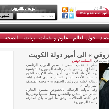
اليوم : السبت 08 اوت 2026
تصاد
حول العالم
علوم و تقنيات
رياضة
الصحة
ث
وقي » الى أمير دولة الكويت
|
نشرت في :
السياسة
,
تونس
سلم « عدنان منصر » مدير الديوان الرئاسي
والناطق الرسمي باسم رئاسة الجمهورية التونسية
يوم الأربعاء المنقضي، أمير دولة الكويت الشيخ
« صباح الأحمد الجابر الصباح » لدى لقاءه إياه،
رسالة خطية من رئيس الجمهورية « محمد المنصف
المرزوقي ».
وقد تناولت الرسالة بالخصوص مسيرة التعاون
الثنائي بين البلدين والشعبين وسبل تنميتها وتعزيزها
في كافة المجالات، وفق ما أورده بلاغ أصدرته
رئاسة الجمهورية.