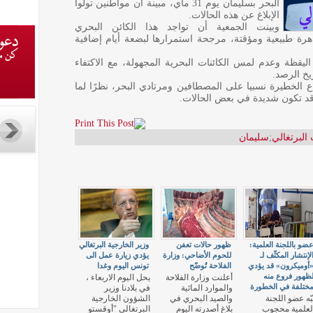
البحر بسليمان يوم 31 ماي، مبينة أن مواطنين تولوا
الإبلاغ عن هذه الحالات.
وبينت الجمعية أن تواجد هذا الكائن البحري
هرة طبيعية ومؤقتة، مرجحة استمرارها لبضعة أيام إضافية
يقظة وعدم لمس الكائنات البحرية المجهولة، مع الاكتفاء
يخ الرصد.
واع الخطيرة نسبيا على المصطافين ومرتادي البحر، نظرًا لما
قد تكون شديدة في بعض الحالات.
البرتغالي
;
سليمان
ضو باللجنة العلمية:
ظهور حالات تعفن
وزير الخارجية البرتغالي
لإنتشار المكثّف لـ
للحوم الأضاحي: وزارة
يؤدي زيارة عمل الى
أوميكرون» قد يؤدي
الفلاحة تُوضّح
تونس اليوم وغدا
ظهور فروع منه
أعلنت وزارة الفلاحة
يحل اليوم الاربعاء ،
ختلفة في الخطورة
والموارد المائية
في بلادنا وزير
بّه عضو اللجنة
والصيد البحري في
الشؤون الخارجية
لعلمية محجوب
بلاغ أصدرته اليوم
البرتغالي "أوقستو