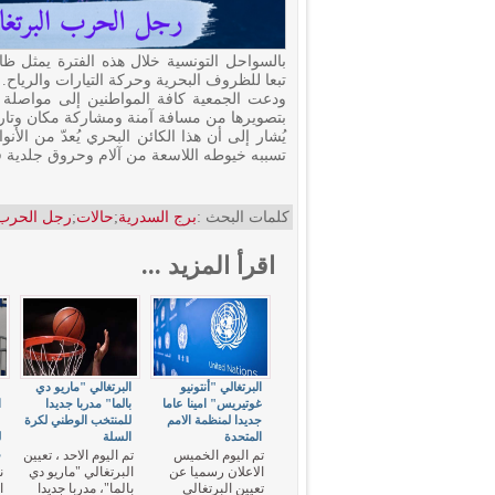
بالسواحل التونسية خلال هذه الفترة يمثل ظا
تبعا للظروف البحرية وحركة التيارات والرياح.
ودعت الجمعية كافة المواطنين إلى مواصلة ال
بتصويرها من مسافة آمنة ومشاركة مكان وتار
يُشار إلى أن هذا الكائن البحري يُعدّ من الأن
تسببه خيوطه اللاسعة من آلام وحروق جلدية 
كلمات البحث :
برج السدرية
;
حالات
;
رجل الحرب 
اقرأ المزيد ...
البرتغالي "أنتونيو
البرتغالي "ماريو دي
ع
غوتيريس" امينا عاما
بالما" مدربا جديدا
ا
جديدا لمنظمة الامم
للمنتخب الوطني لكرة
«
المتحدة
السلة
ل
م
تم اليوم الخميس
تم اليوم الاحد ، تعيين
الاعلان رسميا عن
البرتغالي "ماريو دي
ن
تعيين البرتغالي
بالما"، مدربا جديدا
ا