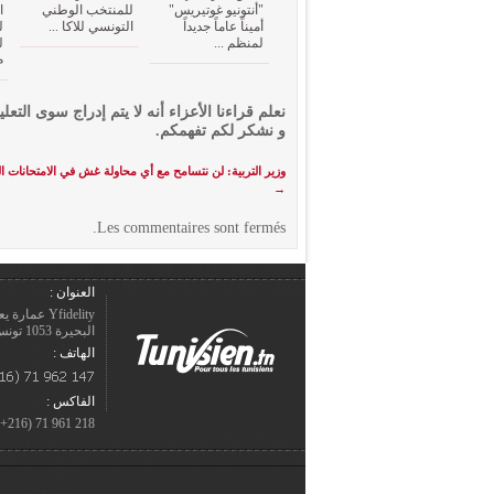
"أنتونيو غوتيريس"
للمنتخب الوطني
ا
أميناً عاماً جديداً
التونسي للاكا ...
ل
لمنظم ...
ل
م
نعلم قراءنا الأعزاء أنه لا يتم إدراج سوى التعلي
و نشكر لكم تفهمكم.
وزير التربية: لن نتسامح مع أي محاولة غش في الامتحانات ا
→
Les commentaires sont fermés.
العنوان :
Yfidelity 
البحيرة 1053 تونس – الجمهورية التونسيّة.
الهاتف :
الفاكس :
218 961 71 (216+)