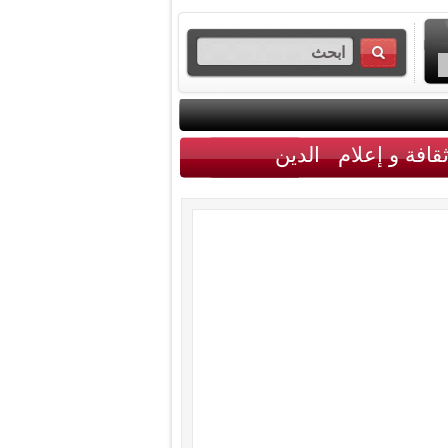
قافة و إعلام
الدين