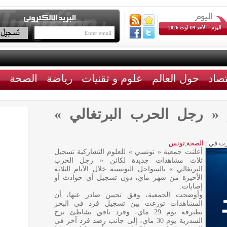
اليوم : الأحد 09 اوت 2026
تصاد
حول العالم
علوم و تقنيات
رياضة
الصحة
ث
هور « رجل الحرب البرتغالي »
ت في :
الصحة
,
تونس
أعلنت جمعية « تونسي » للعلوم التشاركية تسجيل
ثلاث مشاهدات جديدة لكائن « رجل الحرب
البرتغالي » بالسواحل التونسية خلال الأيام الثلاثة
الأخيرة من شهر ماي، دون تسجيل أي حوادث أو
إصابات.
وأوضحت الجمعية، وفق تحيين صادر عنها، أن
المشاهدات توزعت بين تسجيل فرد في البحر
بطبرقة يوم 29 ماي، وفرد نافق بشاطئ برج
السدرية يوم 30 ماي، إلى جانب رصد فرد آخر في