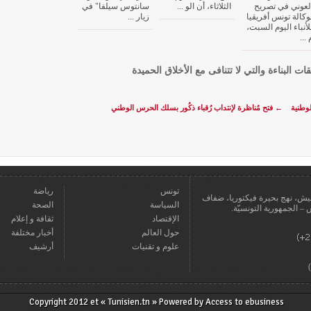
لعوني في تصريح
الثلاثاء، أن الو ...
سانتوس سيلفا" في
وكالة تونس أفريقيا
زيار ...
لأنباء اليوم السبت،
 ...
قات البناءة والتي لا تتنافى مع الأخلاق الحميدة
لوطنية
←
فتح مُناظرة لإنتداب رُقباء ذكُور بسلك الحرس الوطني
تونس
رياضة
عمارة يعيش، نهج بحيرة فيكتوريا، ضفاف
السياسة
الصحة
الإقتصاد
ثقافة و إعلام
حول العالم
أخبار مختلفة
علوم و تقنيات
أرشيف
Copyright 2012 et « Tunisien.tn » Powered by
Access to ebusiness