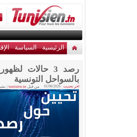
الرئيسية
السياسة
الإق
أخبار مختلفة
اتصل بنا
رصد 3 حالات لظ
بالسواحل التونسية
اخر تحديث :
01/06/2026
من قبل
tunisien.tn
|
نشر