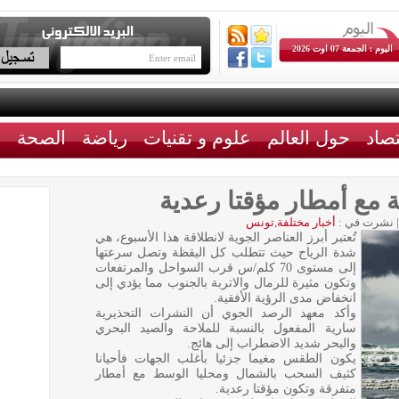
اليوم : الجمعة 07 اوت 2026
تصاد
حول العالم
علوم و تقنيات
رياضة
الصحة
ث
ة مع أمطار مؤقتا رعدية
|
نشرت في :
أخبار مختلفة
,
تونس
تُعتبر أبرز العناصر الجوية لانطلاقة هذا الأسبوع، هي
شدة الرياح حيث تتطلب كل اليقظة وتصل سرعتها
إلى مستوى 70 كلم/س قرب السواحل والمرتفعات
وتكون مثيرة للرمال والاتربة بالجنوب مما يؤدي إلى
انخفاض مدى الرؤية الأفقية.
وأكد معهد الرصد الجوي أن النشرات التحذيرية
سارية المفعول بالنسبة للملاحة والصيد البحري
والبحر شديد الاضطراب إلى هائج.
يكون الطقس مغيما جزئيا بأغلب الجهات فأحيانا
كثيف السحب بالشمال ومحليا الوسط مع أمطار
متفرقة وتكون مؤقتا رعدية.