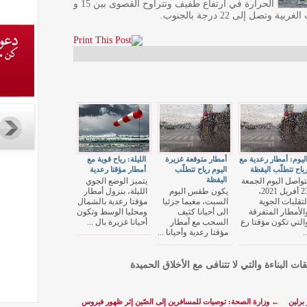
الحرارة في ارتفاع طفيف وتتراوح القصوى بين 15 و
ليوم: أمطار رعدية مع
أمطار متوقعة غزيرة
الليلة: رياح قوية مع
ياح تتطلّب اليقظة
اليوم رياح تتطلّب
أمطار مؤقتا رعدية
اليقظة
تواصل اليوم الجمعة
يتميز الوضع الجوي
23 أفريل 2021،
يكون طقس اليوم
الليلة، بنزول أمطار
لتقلبات الجوية
السبت، مغيما جزئيا
مؤقتا رعدية بالشمال
الأمطار المتفرقة
الى أحيانا كثيف
ومحليا الوسط وتكون
التي تكون مؤقتا رع
السحب مع أمطار
أحيانا غزيرة بال ...
..
مؤقتا رعدية وأحيانا ...
قات البناءة والتي لا تتنافى مع الأخلاق الحميدة
برلين
←
وزارة الصحة: توصيات للمسافرين إلى الصّين إثر ظهور فيروس