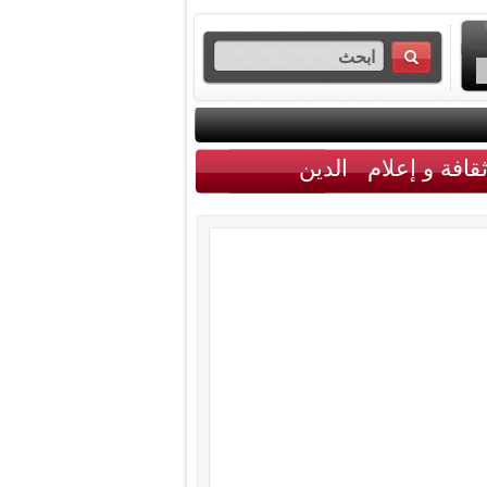
قافة و إعلام
الدين