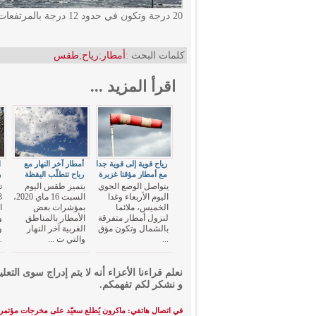
20 درجة وتكون في حدود 12 درجة بالمرتفعات الغربية وتصل إلى 22 درجة بالجنوب.
كلمات البحث :
أمطار
;
رياح
;
طقس
اقرأ المزيد ...
رياح قوية إلى قوية جدا
أمطار آخر النهار مع
ا
مع أمطار مؤقتا غزيرة
رياح تتطلّب اليقظة
ر
يتواصل الوضع الجوي
يتميز طقس اليوم
ت
اليوم الأربعاء وغدا
السبت 16 ماي 2020،
الخميس، ملائما
بمؤشرات بعض
ا
لنزول أمطار متفرقة
الأمطار بالمناطق
و
بالشمال وتكون مؤق
الغربية آخر النهار
و
...
والتي ت ...
.
نعلم قراءنا الأعزاء أنه لا يتم إدراج سوى التعلي
و نشكر لكم تفهمكم.
في اتصال هاتفي: ماكرون يُطلع سعيّد على مخرجات مؤتمر 