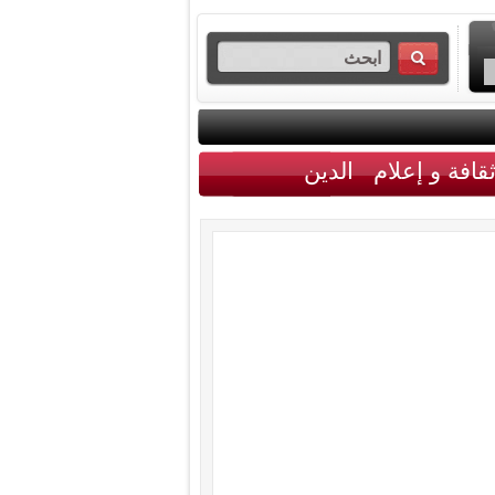
قافة و إعلام
الدين