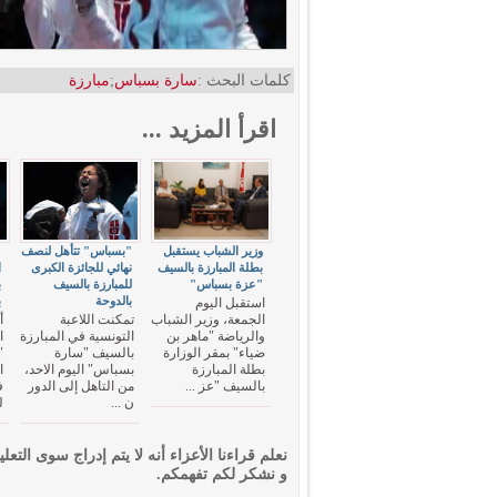
كلمات البحث :
سارة بسباس
;
مبارزة
اقرأ المزيد ...
وزير الشباب يستقبل
"بسباس" تتأهل لنصف
"
بطلة المبارزة بالسيف
نهائي للجائزة الكبرى
ا
"عزة بسباس"
للمبارزة بالسيف
ب
بالدوحة
ب
استقبل اليوم
الجمعة، وزير الشباب
تمكنت اللاعبة
أ
والرياضة "ماهر بن
التونسية في المبارزة
ا
ضياء" بمقر الوزارة
بالسيف "سارة
"
بطلة المبارزة
بسباس" اليوم الاحد،
ا
بالسيف "عز ...
من التاهل إلى الدور
ف
ن ...
ل
نعلم قراءنا الأعزاء أنه لا يتم إدراج سوى التعلي
و نشكر لكم تفهمكم.