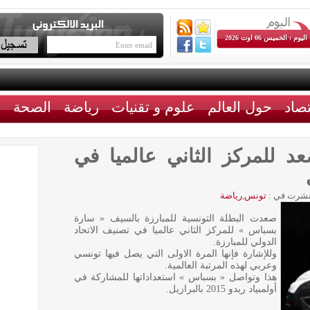
اليوم : الخميس 06 اوت 2026
تصاد
حول العالم
علوم و تقنيات
رياضة
الصحة
ث
 للمركز الثاني عالميا في
شرت في :
تونس
,
رياضة
صعدت البطلة التونسية للمبارزة بالسيف « سارة
بسباس » للمركز الثاني عالميا في تصنيف الاتحاد
الدولي للمبارزة.
وللإشارة فإنها المرة الاولى التي يصل فيها تونسي
وعربي لهذه المرتبة العالمية.
هذا وتواصل « بسباس » استعداداتها للمشاركة في
أولمبياد ريدو 2015 بالبرازيل.