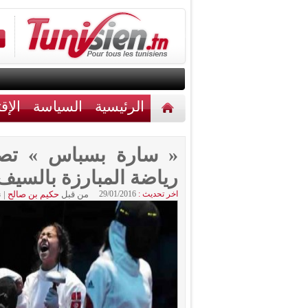
الرئيسية
السياسة
الإق
أخبار مختلفة
اتصل بنا
« سارة بسباس » تصعد
رياضة المبارزة بالسيف
اخر تحديث :
29/01/2016
من قبل
حكيم بن صالح
|
ن