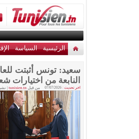
الرئيسية
السياسة
الإق
أخبار مختلفة
اتصل بنا
سعيد: تونس أثبتت للعالم
النابعة من اختيارات شعب
اخر تحديث :
07/07/2026
من قبل
tunisien.tn
|
نشر