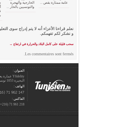
عامة ممتازة بقص ...
الخارجية والهجرة
والتونسيين بالخار ...
ق
س
نعلم قراءنا الأعزاء أنه لا يتم إدراج سوى التعلي
و نشكر لكم تفهمكم.
سحب قليلة على كامل البلاد والحرارة في ارتفاع
→
Les commentaires sont fermés.
العنوان :
Yfidelity 
البحيرة 1053 تونس – الجمهورية التونسيّة.
الهاتف :
الفاكس :
218 961 71 (216+)