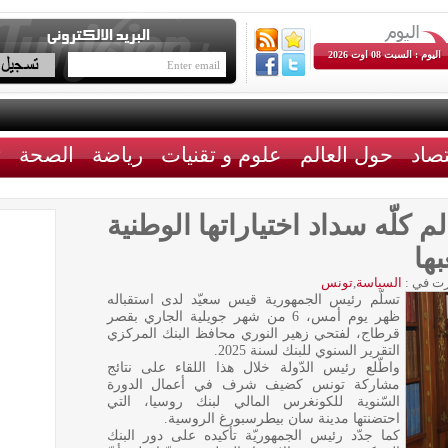
اليوم : السبت 08 اوت 2026
تصاد
حول العالم
علوم و تقنيات
رياضة
الصحة
ث
 كلّه سداد اختياراتها الوطنية
ها
ت في :
السياسة
,
تونس
تسلّم رئيس الجمهورية قيس سعيّد لدى استقباله
ظهر يوم أمس، 6 من شهر جويلية الجاري بقصر
قرطاج، لفتحي زهير النوري محافظ البنك المركزي
التقرير السنوي للبنك لسنة 2025.
واطّلع رئيس الدّولة خلال هذا اللقاء على نتائج
مشاركة تونس كضيف شرف في أعمال الدورة
السّنوية للكونغرس المالي لبنك روسيا، التي
احتضنتها مدينة سان بيطرسبورغ الروسية.
كما جدّد رئيس الجمهوريّة تأكيده على دور البنك