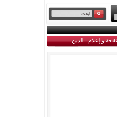
قافة و إعلام
الدين