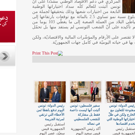
المركزي في دعم الاقتصاد الوطني مشدّدا على أنّ
تونس أثبتت للعالم كلّه سداد اختياراتها الوطنية
النابعة من اختيارات شعبها وذلك بتحقيقها لجملة من
المؤشّرات الإيجابية، من بينها وليست أقلّها، بلوغ نسبة نمو تساوي 2.5 بالمائة مع توقعات بارتفاعها إلى
جانب التحكم في نسبة التضخّم، وارتفاع احتياطي البلاد من العملة الصعبة إلى ما يغطّي 103 يوما من
م تأكيده على أنّ الشعب التونسي لم يستفد منها بل تحمّل
 لا تقتصر على الأرقام والمؤشّرات المالية والاقتصاديّة، ولكن
بها في حياته اليوميّة في كامل جهات الجمهوريّة.
ئيس الدولة: تونس
سفير فلسطين: تونس
رئيس الدولة: تونس
فتوحة للتعاون مع
أثبتت أنها ليست داعمة
اليوم تدفع باهظا ثمن
لخارج ولكن في ظلّ
فقط بل مشاركة
الأخطاء التي ترتقي
ختياراتها الوطنية التي
للشعب الفلسطيني
لمرتبة الجريمة
خدم اقتصادها
في نضاله
استقبل رئيس
ستقبل رئيس
أكد رئيس الجمهورية
الجمهورية قيس
لجمهورية قيس
قيس سعيد اليوم
سعيّد، عصر اليوم