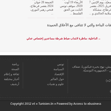
سعيّد، يوم الإثنين 7
الأربعاء 19 أوت
الجمعة 28 جوان
أفريل 2025، بقصر
2020، موقف تونس
2024 بقصر قرطاج،
رطاج، مشكاة
الثابت من الحق
فتحي زهير النوري،
لامة الخالدي و ...
الفلسط ...
...
قات البناءة والتي لا تتنافى مع الأخلاق الحميدة
←
الداخلية: مناظرة لانتداب ضباط شرطة مساعدين إختصاص عدلي
تونس
رياضة
عمارة يعيش، نهج بحيرة فيكتوريا، ضفاف
السياسة
الصحة
الإقتصاد
ثقافة و إعلام
حول العالم
أخبار مختلفة
علوم و تقنيات
أرشيف
Copyright 2012 et « Tunisien.tn » Powered by
Access to ebusiness