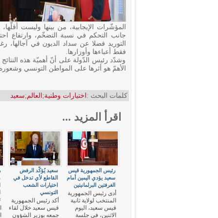
التوريد فضلا عن سداد الديون في آجالها، رغ
فقط أعباءها وأوزارها.
وشدّد رئيس الدّولة على أنّ أهميّة هذه النتائج
الأهمّ هو أثرها على المواطن التونسي وشعوره 
كلمات البحث :
اختيارات وطنية
;
العالم
;
سعيد
اقرأ المزيد ...
رئيس الجمهورية قيس
سعيد يُؤكّد الرفض
ر
سعيد يؤدي اليمين أمام
القاطع لأي تدخل في
م
الغرفتين البرلمانيتين
اختيارات الشعب
ا
التونسي
ا
أدى رئيس الجمهورية
ت
المنتخب لولاية ثانية
أكد رئيس الجمهورية
قيس سعيد، اليوم
قيس سعيد خلال لقاء
ا
الاثنين، في جلسة
جمعه بوزير الشؤون
ا