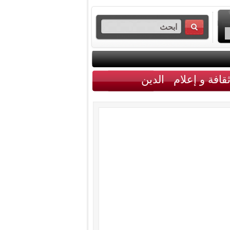
قافة و إعلام
الدين