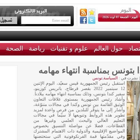
اليوم : الجمعة 07 اوت 2026
تصاد
حول العالم
علوم و تقنيات
رياضة
الصحة
ث
بتونس بمناسبة انتهاء مهامه
|
نشرت في :
السياسة
,
تونس
استقبل رئيس الجمهورية قيس سعيّد، اليوم الإثنين
12 سبتمبر 2022 بقصر قرطاج، باتريس كوزينو،
سفير كندا بتونس، وذلك بمناسبة انتهاء مهامه ببلادنا.
وأشاد رئيس الجمهورية بمستوى علاقات التعاون
الوثيق القائمة بين تونس وكندا في مجالات متنوّعة،
وأشار إلى ما يتوفّر للبلدين من فرص واعدة لمزيد
تطوير هذه الروابط وتنويعها لا سيّما في مجالات
التعليم العالي والبحث العلمي وغيرها من
القطاعات، فضلا عن مواصلة التنسيق بخصوص
المواضيع الإقليمية والدولية ذات الاهتمام المشترك
وفي مقدّمتها قمة الفرنكوفونية التي ستحتضنها