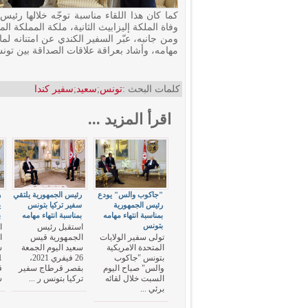
كما كان هذا اللقاء مناسبة توجّه خلالها رئي
وفاة الملكة إليزابيث الثانية، ملكة المملكة ا
ومن جانبه، عبّر السفير الكندي عن امتنانه لم
مهامه، وأشاد بعراقة علاقات الصداقة بين تونس 
كلمات البحث :
تونس
;
سعيد
;
سفير كندا
اقرأ المزيد ...
"جاكوب والس" يودع
رئيس الجمهورية يلتقي
ر
رئيس الجمهورية
سفير تركيا بتونس
ي
بمناسبة انتهاء مهامه
بمناسبة انتهاء مهامه
ب
بتونس
استقبل رئيس
ا
تولى سفير الولايات
الجمهورية قيس
ا
المتحدة الامريكية
سعيد اليوم الجمعة
س
بتونس "جاكوب
26 فيفري 2021،
والس" صباح اليوم
بقصر قرطاج سفير
ق
السبت خلال لقائه
تركيا بتونس ر ...
س
برئي ...