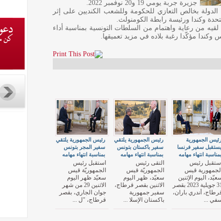
جزيرة جربة يومي 19 و20 نوفمبر 2022.
س الدولة بخالص التعازي للحكومة وللشعب الكنديين على إثر
لمتحدة وكندا ورئيسة رابطة الكومنولث.
ا لقيه من رعاية واهتمام من السلطات التونسية بمناسبة أداء
وكندا مؤكّدا رغبة بلاده في مزيد تعميقها.
ئيس الجمهورية
رئيس الجمهورية يلتقي
رئيس الجمهورية يلتقي
ستقبل سفير فرنسا
سفير باكستان بتونس
سفير المجر بتونس
مناسبة انتهاء مهامه
بمناسبة انتهاء مهامه
بمناسبة انتهاء مهامه
ستقبل رئيس
التقى رئيس
استقبل رئيس
لجمهورية قيس
الجمهوريّة قيس
الجمهوريّة قيس
عيّد، اليوم الإثنين
سعيّد، ظهر اليوم
سعيّد ظهر اليوم
31 جويلية 2023 بقصر
الاثنين بقصر قرطاج،
الاثنين 29 من شهر
رطاج، أندري باران،
سفير جمهورية
جوان الجاري، بقصر
في ...
باكستان الإسلا ...
قرطاج، "ل ...