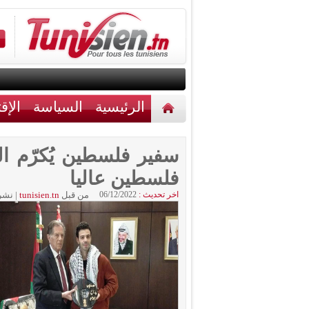
الرئيسية
السياسة
الإق
أخبار مختلفة
اتصل بنا
سفير فلسطين يُكرّم ا
فلسطين عاليا
اخر تحديث :
06/12/2022
من قبل
tunisien.tn
|
نشر