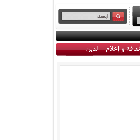
قافة و إعلام
الدين