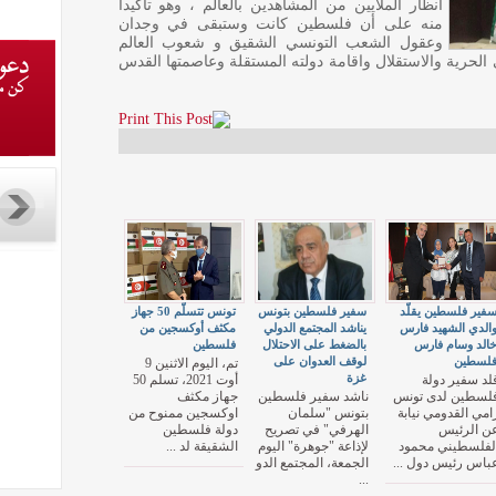
انظار الملايين من المشاهدين بالعالم ، وهو تأكيدا
منه على أن فلسطين كانت وستبقى في وجدان
وعقول الشعب التونسي الشقيق و شعوب العالم
حرية والاستقلال واقامة دولته المستقلة وعاصمتها القدس
فير فلسطين يقلّد
سفير فلسطين بتونس
تونس تتسلّم 50 جهاز
الدي الشهيد فارس
يناشد المجتمع الدولي
مكثف أوكسجين من
الد وسام فارس
بالضغط على الاحتلال
فلسطين
لسطين
لوقف العدوان على
تم، اليوم الاثنين 9
غزة
لد سفير دولة
أوت 2021، تسلم 50
لسطين لدى تونس
ناشد سفير فلسطين
جهاز مكثف
امي القدومي نيابة
بتونس "سلمان
اوكسجين ممنوح من
ن الرئيس
الهرفي" في تصريح
دولة فلسطين
لفلسطيني محمود
لإذاعة "جوهرة" اليوم
الشقيقة لد ...
باس رئيس دول ...
الجمعة، المجتمع الدو
...