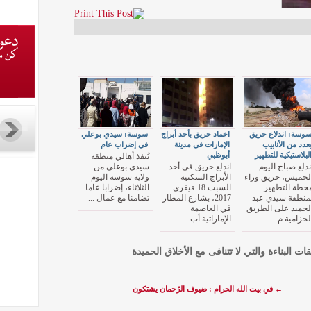
وسة: اندلاع حريق
اخماد حريق بأحد أبراج
سوسة: سيدي بوعلي
عدد من الأنابيب
الإمارات في مدينة
في إضراب عام
لبلاستيكية للتطهير
أبوظبي
يُنفذ أهالي منطقة
ندلع صباح اليوم
اندلع حريق في أحد
سيدي بوعلي من
لخميس، حريق وراء
الأبراج السكنية
ولاية سوسة اليوم
حطة التطهير
السبت 18 فيفري
الثلاثاء، إضرابا عاما
منطقة سيدي عبد
2017، بشارع المطار
تضامنا مع عمال ...
لحميد على الطريق
في العاصمة
لحزامية م ...
الإماراتية أب ...
قات البناءة والتي لا تتنافى مع الأخلاق الحميدة
←
في بيت الله الحرام : ضيوف الرّحمان يشتكون