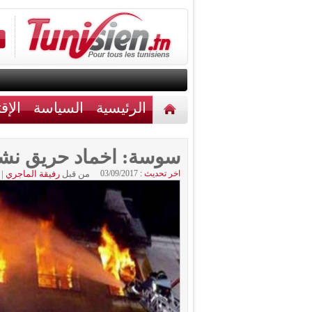
الرئيسية
السياسة
الإق
أخبار مختلفة
اتصل بنا
سوسة: اخماد حريق نش
اخر تحديث :
03/09/2017
من قبل
رفيقة الماجري
|