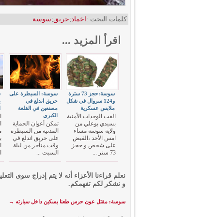
كلمات البحث :
اخماد
;
حريق
;
سوسة
اقرأ المزيد ...
سوسة:حجز 73 سترة
سوسة: السيطرة على
س
و124 سروال في شكل
حريق اندلع في
ب
ملابس عسكرية
مصنعين في القلعة
ا
الكبرى
القت الوحدات الأمنية
ا
بسيدي بوعلي من
تمكن أعوان الحماية
ا
ولاية سوسة مساء
المدنية من السيطرة
م
امس الأحد ،القبض
على حريق اندلع في
ب
على شخص و حجز
وقت متأخر من ليلة
ا
73 ستر ...
السبت ...
ا
نعلم قراءنا الأعزاء أنه لا يتم إدراج سوى التعلي
و نشكر لكم تفهمكم.
سوسة: مقتل عون حرس طعنا بسكين داخل سيارته
→