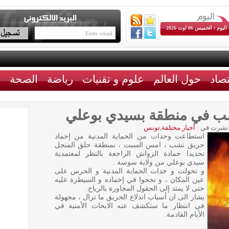
اليوم : الخميس 06 اوت 2026
تصاد
حول العالم
علوم و تقنيات
رياضة
الصحة
ث
ب في منطقة بسيدي بوعلي
نشرت في :
أخبار مختلفة
,
تونس
استطاعت وحدات من الحماية المدنية من إخماد
حريق نشب ، امس السبت ، بمنطقة حلق المنجل
تحديدا حمادة الزواش الراجعة بالنظر لمعتمدية
سيدي بوعلي من ولاية سوسة .
و تحولت و حدات الحماية المدنية و الحرس على
عين المكان ، و نجحوا في إخماده و السيطرة عليه
حتى لا يمتد إلى الحقول المجاورة بالرياح.
يشار الى ان أسباب اندلاع الحريق ما تزال ، مجهولة
في انتظار ما ستكشف عنه الابحاث الأمنية في
الأيام القادمة.