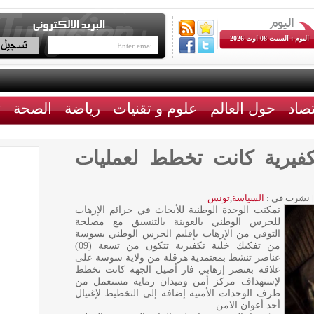
اليوم : السبت 08 اوت 2026
تصاد
حول العالم
علوم و تقنيات
رياضة
الصحة
ث
فيرية كانت تخطط لعمليات
|
نشرت في :
السياسة
,
تونس
تمكنت الوحدة الوطنية للأبحاث في جرائم الإرهاب
للحرس الوطني بالعوينة بالتنسيق مع مصلحة
التوقي من الإرهاب بإقليم الحرس الوطني بسوسة
من تفكيك خلية تكفيرية تتكون من تسعة (09)
عناصر تنشط بمعتمدية هرقلة من ولاية سوسة على
علاقة بعنصر إرهابي فار أصيل الجهة كانت تخطط
لإستهداف مركز أمن وميدان رماية مستعمل من
طرف الوحدات الأمنية إضافة إلى التخطيط لإغتيال
أحد أعوان الامن.