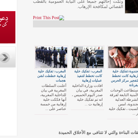
وتمّت إحالتهم جميعا على النيابة العمومية بالقطب
القضائي لمكافحة الإرهاب.
ندوبة:تفكيك خلية
المغرب: تفكيك خلية
المغرب: تفكيك خلية
رهابية كانت تخطط
كانت تخطط لتنفيذ
إرهابية خططت لشن
تفجير مركز الحرس
عمليات إرهابية
هجمات
فرنانة
افادت وزارة الداخلية
أعلنت السلطات
ستطاعت الوحدات
المغربية، في بيان
المغربية في بيان
لأمنية التابعة لفرقة
صدر اليوم الخميس ،
للداخلية المغربية،
لشرطة العدلية
انه تم تفكيك خلية
أنها فككت خلية
جندوبة، امس
إرهابية ت ...
إرهابية من خمسة
لسبت ، تفكيك خلية
عناصر على ...
ر ...
قات البناءة والتي لا تتنافى مع الأخلاق الحميدة