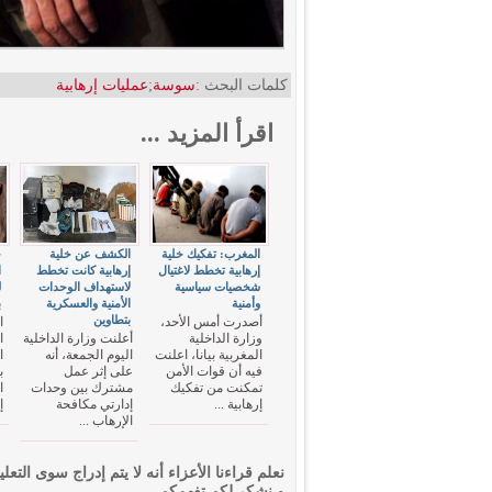
كلمات البحث :
سوسة
;
عمليات إرهابية
اقرأ المزيد ...
المغرب: تفكيك خلية
الكشف عن خلية
ج
إرهابية تخطط لاغتيال
إرهابية كانت تخطط
ا
شخصيات سياسية
لاستهداف الوحدات
ل
وأمنية
الأمنية والعسكرية
ب
بتطاوين
أصدرت أمس الأحد،
ا
وزارة الداخلية
أعلنت وزارة الداخلية
ا
المغربية بيانا، اعلنت
اليوم الجمعة، أنه
ا
فيه أن قوات الأمن
على إثر عمل
ب
تمكنت من تفكيك
مشترك بين وحدات
ا
إرهابية ...
إدارتي مكافحة
إ
الإرهاب ...
نعلم قراءنا الأعزاء أنه لا يتم إدراج سوى التعلي
و نشكر لكم تفهمكم.