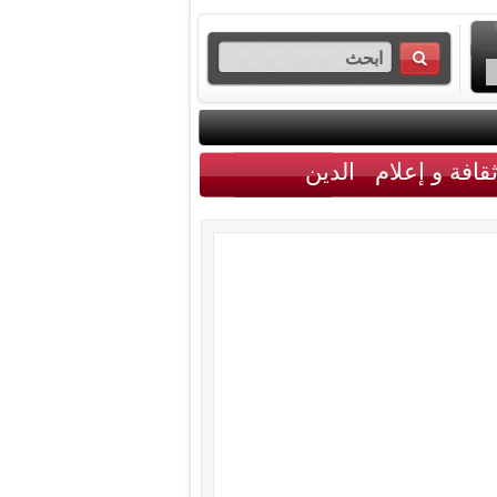
قافة و إعلام
الدين