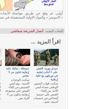
أولى، ثم وقع عن طريق مواصلة الأبحاث،
« الامونيتر » والمواد الاولية المستعملة في ص
كلمات البحث :
أنصار الشريعة
;
صفاقس
اقرأ المزيد ...
سيدي بوزيد: القبض
سبيطلة : تفكيك خلية
م
على 5 أجانب يُشتبه
إرهابية تتكون من 9
ا
في تورطهم مع خلية
عناصر
ا
إرهابية
ا
تمكنت الوحدات
تمكنت قوات الجيش
الامنية ، يوم أمس
ت
الوطني مساء أمس
الخميس،من إلقاء
ا
الأحد، من إلقاء
القبض على مجموعة
أ
القبض على خمسة
إرهابية،تتكون من 9
خ
أشخاص من جنسيات
أفراد بس ...
ب
أجنبية، تضم ...