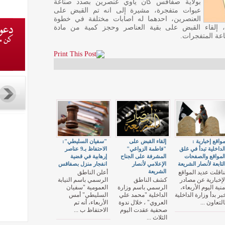
بولاية صفاقس كان يأوي عنصرين بصدد صناعة
عبوات متفجرة، مشيرة إلى انه تم القبض على
العنصرين، احدهما له اصابات مختلفة في خطوة
 إلقاء القبض على بقية العناصر وحجز كمية من مادة
ناعة المتفجرات.
واقع إخبارية :
إلقاء القبض على
"سفيان السليطي":
لداخلية تبدأ في غلق
"فاطمة الزواغي"
الاحتفاظ بـ9 عناصر
لمواقع والصفحات
المشرفة على الجناح
إرهابية في قضية
لتابعة لأنصار الشريعة
الإعلامي لأنصار
انفجار منزل بصفاقس
الشريعة
ناقلت عديد المواقع
أعلن الناطق
لإخبارية عن مصادر
كشف الناطق
الرسمي باسم النيابة
منية اليوم الأربعاء،
الرسمي باسم وزارة
العمومية "سفيان
بر بدأ وزارة الداخلية
الداخلية "محمد علي
السليطي" أمس
التعاون ...
العروي" ، خلال ندوة
الأربعاء، أنه تم
صحفية عقدت اليوم
الاحتفاظ ب ...
الثلاث ...