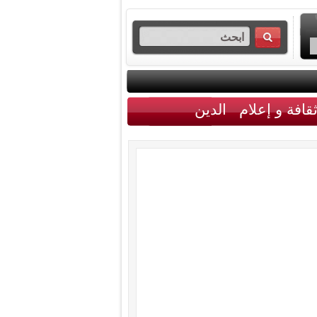
قافة و إعلام
الدين