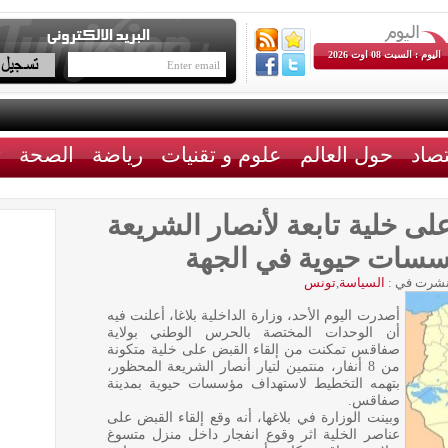
اليوم : السبت 08 اوت 2026
تصاد
حول العالم
علوم و تقنيات
رياضة
الصحة
ث
ى خلية تابعة لأنصار الشريعة
سسات حيوية في الجهة
شرت في :
السياسة
,
تونس
أصدرت اليوم الأحد، وزارة الداخلية بلاغا، أعلنت فيه
أن الوحدات المختصة بالحرس الوطني بولاية
صفاقس تمكنت من إلقاء القبض على خلية متكونة
من 8 أنفار، منتمين لتيار أنصار الشريعة المحظور،
بتهمه التخطيط لاستهداف مؤسسات حيوية بمدينة
صفاقس.
وبينت الوزارة في بلاغها، أنه وقع إلقاء القبض على
عناصر الخلية اثر وقوع انفجار داخل منزل متسوغ