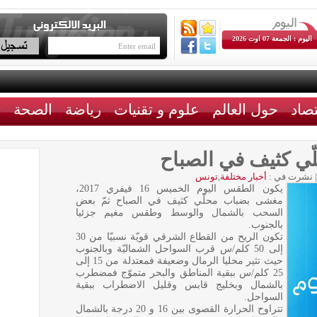
اليوم : الجمعة 07 اوت 2026
تصاد
حول العالم
علوم و تقنيات
رياضة
الصحة
ث
ي كثيف في الصباح
|
نشرت في :
أخبار مختلفة
,
تونس
يكون الطقس اليوم الخميس 16 فيفري 2017،
مغشى بضباب محلّي كثيف في الصباح ثمّ بعض
السحب بالشمال والوسط وطقس مغيم جزئيا
بالجنوب.
تكون الريح من القطاع الشرقي قويّة نسبيّا من 30
إلى 50 كلم/س قرب السواحل الشماليّة وبالجنوب
حيث تثير محليا الرمال وضعيفة فمعتدلة من 15 إلى
25 كلم/س ببقية المناطق والبحر متموّج فمضطرب
بالشمال وبخليج قابس وقليل الاضطراب ببقية
السواحل.
تتراوح الحرارة القصوى بين 16 و 20 درجة بالشمال