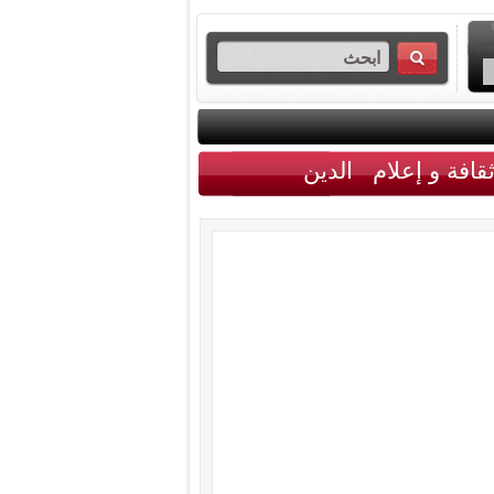
قافة و إعلام
الدين