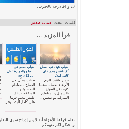
20 و 24 درجة بالجنوب.
كلمات البحث :
ضباب
;
طقس
اقرأ المزيد ...
ضباب كثيف في الصباح
ضباب محلي في
ض
ثُمّ طقس مغيم على
الصباح والحرارة تصل
م
كامل البلاد
الى 22 درجة
ي
يتميز طقس اليوم
ضباب محلّي في
ا
الأربعاء، بضباب محليا
الصباح بالمناطق
ك
كثيف في الصباح
الساحليّة و
ط
بالشمال و المناطق
المنخفضات ثمّ
ب
الشرقية ثم طقس ...
طقس مغيم جزئيا
على كامل البلاد. وتتر
...
نعلم قراءنا الأعزاء أنه لا يتم إدراج سوى التعلي
و نشكر لكم تفهمكم.