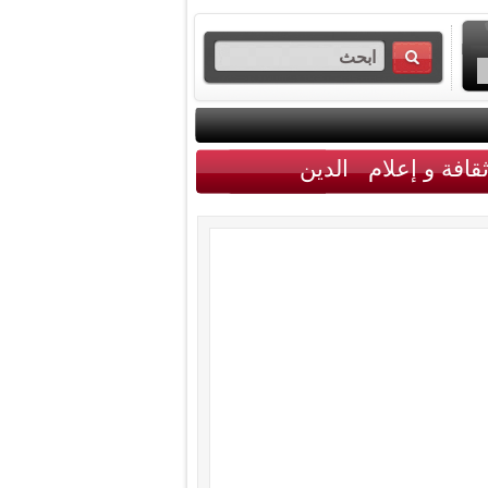
قافة و إعلام
الدين