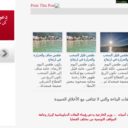
قس قليل السحب
طقس قليل السحب
طقس صاف والحرارة
الحرارة في ارتفاع
والحرارة في ارتفاع
في ارتفاع
كون طقس اليوم
يكون طقس اليوم
يكون طقس اليوم
لخميس، عامّة قليل
الاثنين، عامة قليل
الأربعاء، عامة صاف
لسحب. تكون الريح
السحب مع إمكانية
إلى قليل السحب.
ن القطاع الغربي
ظهور خلايا رعدية
تكون الريح من
عيفة فمعتدلة ثم ...
محلية مصحوبة ببعض
القطاع الشرقي
الأمطا ...
ضعيفة فمعتدلة ...
قات البناءة والتي لا تتنافى مع الأخلاق الحميدة
 أسبابه
←
وزير الخارجية يدعو رؤساء البعثات الدبلوماسية لإبراز وجاهة
المواقف التونسية من مختلف القضايا