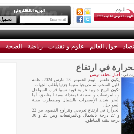
اليوم : الخميس 06 اوت 2026
تصاد
حول العالم
علوم و تقنيات
رياضة
الصحة
ث
رارة في ارتفاع
ت في :
أخبار مختلفة
,
تونس
يكون طقس اليوم الخميس 28 مارس 2024، عامة
قليل السحب ثم تدريجيا مغيما جزئيا بأغلب الجهات.
تكون الريح جنوبية غربية قوية نسبيا قرب السواحل
و بالمرتفعات و ضعيفة فمعتدلة ببقية المناطق، أما
البحر شديد الإضطراب بالشمال ومضطرب ببقية
السواحل.
الحرارة في ارتفاع تدريجي وتتراوح القصوى بين 22
و 27 درجة بالشمال وبالمرتفعات وبين 25 و 30
درجة ببقية المناطق.