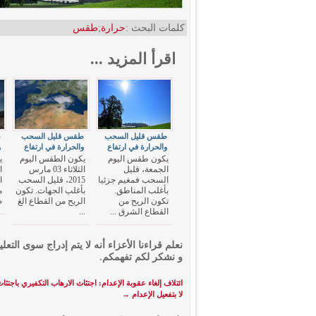
كلمات البحث :
حرارة
;
طقس
اقرأ المزيد ...
طقس قليل السحب
طقس قليل السحب
ط
والحرارة في ارتفاع
والحرارة في ارتفاع
و
يكون طقس اليوم
يكون الطقس اليوم
ي
الجمعة، قليل
الثلاثاء 03 مارس
ا
السحب فمغيم جزئيا
2015، قليل السحب
ا
بأغلب المناطق.
بأغلب الجهات. تكون
م
تكون الريح من
الريح من القطاع الغ
ض
القطاع الشرق ...
...
نعلم قراءنا الأعزاء أنه لا يتم إدراج سوى التعلي
و نشكر لكم تفهمكم.
ائتلاف إلغاء عقوبة الإعدام: اجتثاث الارهاب التكفيري باجتثاث
لا بتفعيل الإعدام
→