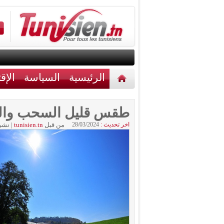
الرئيسية
السياسة
الإق
أخبار مختلفة
اتصل بنا
طقس قليل السحب والح
اخر تحديث :
28/03/2024
من قبل
tunisien.tn
|
نشر