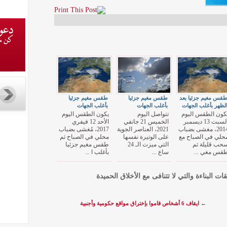
قس مغيم جزئيا بعد
طقس مغيم جزئيا
طقس مغيم جزئيا
لظهر بأغلب الجهات
بأغلب الجهات
بأغلب الجهات
كون الطقس اليوم
تتواصل اليوم
يكون الطقس اليوم
السبت 13 ديسمبر
الخميس 21 جانفي
الأحد 12 فيفري
2014، مغشى بضباب
2021، العناصر الجوية
2017، مُغشى بضباب
حلي في الصباح مع
على الوتيرة نفسها
محلي في الصباح ثم
حب قليلة ثم
التي ميزت الـ 24
طقس مغيم جزئيا
قس مغي ...
ساع ...
بأغلب ا ...
قات البناءة والتي لا تتنافى مع الأخلاق الحميدة
←
ايقاف 6 أشخاص قاموا بإختراق مواقع حكومية وأجنبية