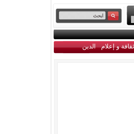
قافة و إعلام
الدين