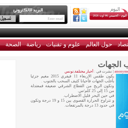
اليوم : الخميس 06 اوت 2026
تصاد
حول العالم
علوم و تقنيات
رياضة
الصحة
ث
 الجهات
anonym
|
نشرت في :
أخبار مختلفة
,
تونس
يكون طقس الاربعاء 11 فيفري 2015 مغيم جزئيا
بأغلب الجهات فأحيانا كثيف السحب بالجنوب .
وتكون الريح من القطاع الشرقي ضعيفة فمعتدلة
من 15 إلى 25 كلم/س.
في حين البحر قليل الاضطراب.
و تتراوح الحرارة القصوى بين 15 و 19 درجة وتكون
في حدود 13 درجة بالمرتفعات.