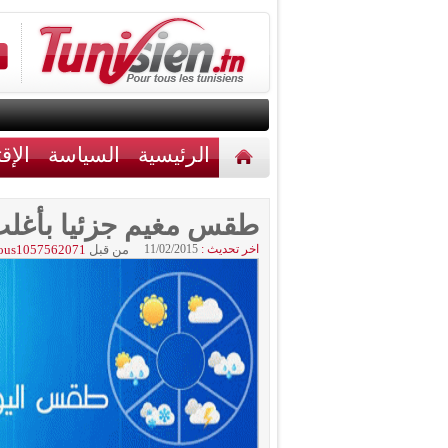
الرئيسية
السياسة
الإق
أخبار مختلفة
اتصل بنا
طقس مغيم جزئيا بأغلب
اخر تحديث :
11/02/2015
من قبل
ous1057562071