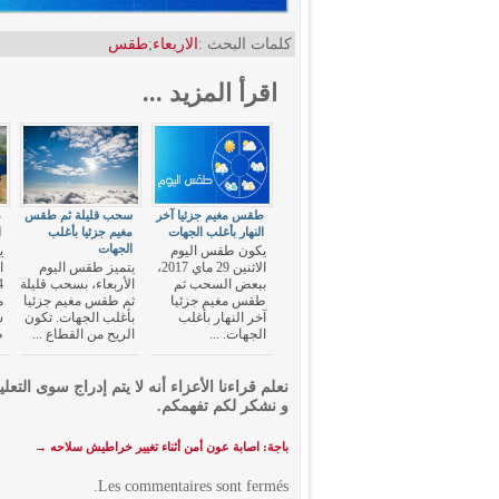
كلمات البحث :
الاربعاء
;
طقس
اقرأ المزيد ...
طقس مغيم جزئيا آخر
سحب قليلة ثم طقس
ط
النهار بأغلب الجهات
مغيم جزئيا بأغلب
ا
الجهات
يكون طقس اليوم
ي
الاثنين 29 ماي 2017،
يتميز طقس اليوم
ببعض السحب ثم
الأربعاء، بسحب قليلة
طقس مغيم جزئيا
ثم طقس مغيم جزئيا
م
آخر النهار بأغلب
بأغلب الجهات. تكون
س
الجهات. ...
الريح من القطاع ...
ط
نعلم قراءنا الأعزاء أنه لا يتم إدراج سوى التعلي
و نشكر لكم تفهمكم.
باجة: اصابة عون أمن أثناء تغيير خراطيش سلاحه
→
Les commentaires sont fermés.