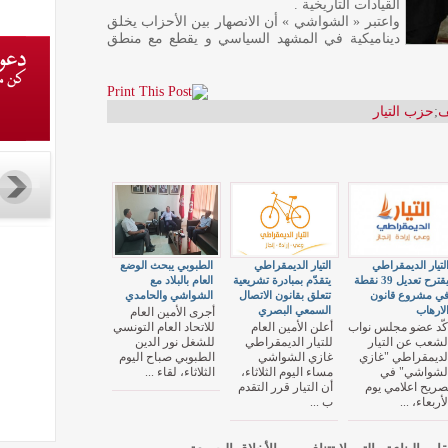
القيادات التاريخية .
واعتبر « الشواشي » أن الانصهار بين الأحزاب يخلق
ديناميكية في المشهد السياسي و يقطع مع منطق
ف
;
حزب التيار
لتيار الديمقراطي
التيار الديمقراطي
الطبوبي يبحث الوضع
يقترح تعديل 39 نقطة
يتقدّم بمبادرة تشريعية
العام بالبلاد مع
ي مشروع قانون
تتعلق بقانون الاتصال
الشواشي والحامدي
لارهاب
السمعي البصري
أجرى الأمين العام
كّد عضو مجلس نواب
أعلن الأمين العام
للاتحاد العام التونسي
لشعب عن التيار
للتيار الديمقراطي
للشغل نور الدين
لديمقراطي "غازي
غازي الشواشي
الطبوبي صباح اليوم
لشواشي" في
مساء اليوم الثلاثاء،
الثلاثاء، لقاء ...
صريح اعلامي يوم
أن التيار قرر التقدم
لأربعاء، ...
ب ...