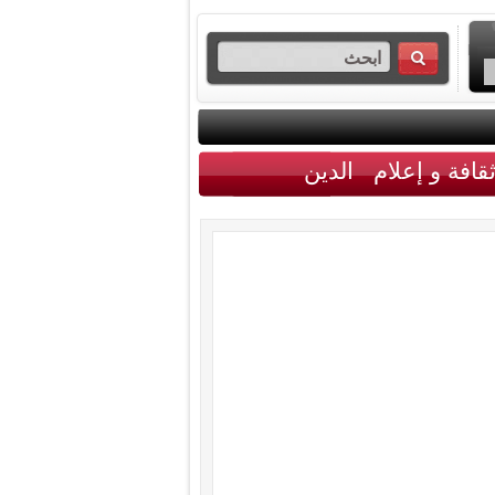
قافة و إعلام
الدين