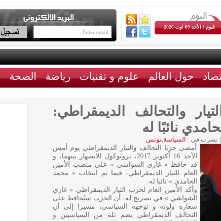
اليوم : الأحد 09 اوت 2026
تصاد
حول العالم
علوم و تقنيات
رياضة
الصحة
ث
يار والتحالف الديمقراطي:
امدي نائبًا له
|
نشرت في :
السياسة
,
تونس
أمضى حزبَا التحالف والتيار الديمقراطي يوم أمس
الأحد 16 أكتوبر 2017، بروتوكول الانصهار بينهما، و
قد حافظ « غازي الشواشي » على منصب الأمين
العام للتيار الديمقراطي، فيما تم انتخاب « محمد
الحامدي » نائبا له.
وأكد الأمين العام لحزب التيار الديمقراطي « غازي
الشواشي » في تصريح له، أن الحزب سيُحافظ على
شعاره ولونه و توجهه السياسي، مشيرا إلى أن
التحالف الديمقراطي يضم ثلة من السياسيين و