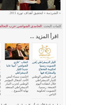
« الشرذمة » لتحقيق أهداف ثورة 2011.
كلمات البحث :
الحامدي
;
الشواشي
;
حزب التحال
اقرأ المزيد ...
التيار الديمقراطي يُقرر
انتخاب "غازي
ا
التصويت رسميا
الشواشي" أمينا عاما
لحكومة الفخفاخ
جديدا للتيار
ف
والمشاركة فيها
الديمقراطي
ا
قرر المجلس الوطني
اختُتمت مساء أمس
أ
للتيار الديمقراطي
الأحد، أشغال المؤتمر
ا
خلال انعقاده اليوم
الوطني لحزب التيار
ا
الجمعة، رسميا،
الديمقراطي المنعقد
ا
التصويت لحكومة
نهاية الأسبوع ...
ت
الياس ...
ا