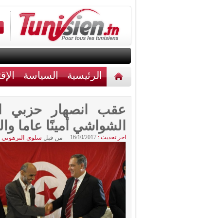
الرئيسية
السياسة
الإق
أخبار مختلفة
اتصل بنا
عقب انصهار حزبي الت
الشواشي أمينًا عاما والح
اخر تحديث :
16/10/2017
من قبل
سلوى الترهوني