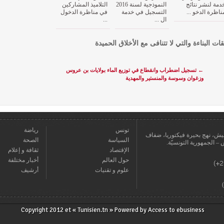
دمة لنشر نتائج
النموذجية لسنة 2016
التلاميذ المشاركين
ناظرة الدخو ...
التسجيل في خدمة
في مناظرة الدخول
ال ...
...
قات البناءة والتي لا تتنافى مع الأخلاق الحميدة
←
تسجيل اضطراب وانقطاع في توزيع الماء بولايات بن عروس
وزغوان وسوسة والمنستير والمهدية
تونس
رياضة
عمارة يعيش، نهج بحيرة فيكتوريا، ضفاف
السياسة
الصحة
الإقتصاد
ثقافة و إعلام
حول العالم
أخبار مختلفة
علوم و تقنيات
أرشيف
Copyright 2012 et « Tunisien.tn » Powered by
Access to ebusiness