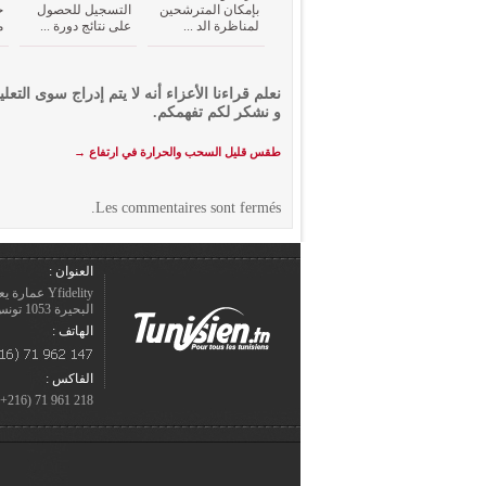
بإمكان المترشحين
التسجيل للحصول
خ
لمناظرة الد ...
على نتائج دورة ...
م
نعلم قراءنا الأعزاء أنه لا يتم إدراج سوى التعلي
و نشكر لكم تفهمكم.
طقس قليل السحب والحرارة في ارتفاع
→
Les commentaires sont fermés.
العنوان :
Yfidelity 
البحيرة 1053 تونس – الجمهورية التونسيّة.
الهاتف :
الفاكس :
218 961 71 (216+)