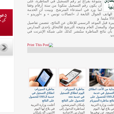
متبوعة بفراغ ثم رقم التسجيل في المناظرة، على
أن يكون رقم التسجيل متكونا من ستة أرقام وفقا
لما ورد في استدعاء المترشح. وبينت أن الخدمة
الهاتف الجوال التابعة لـ »اتصالات تونس » و »أوريدو »
 قبل الموعد الرسمي للإعلان عن النتائج، تتضمن تفاصيل
واد والمعدل العام ونتيجة الترشح للالتحاق بإحدى المدارس
ية بأن نتائج المناظرة ستُنشر كذلك على شبكة الإنترنت في
داية من الأحد: انطلاق
مناظرة السيزيام :
مناظرة السيزيام:
لتسجيل في خدمة
اليوم انطلاق التسجيل
انطلاق التسجيل في
الـSMS للحصول على
في خدمة sms
خدمة الـSMS للحصول
تائج مناظرة السيزيام
للحصول على النتائج
على النتائج
علنت وزارة التربية
بإمكان المترشحين
أعلنت وزارة التربية
ي بلاغ لها، اليوم
لمناظرة الدخول إلى
في بلاغ لها اليوم
لجمعة، عن توفيرها
المدارس الاعدادية
الاثنين، أنّه بإمكان