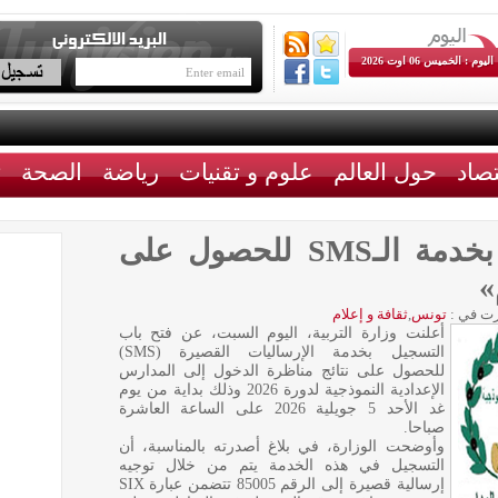
اليوم : الخميس 06 اوت 2026
تصاد
حول العالم
علوم و تقنيات
رياضة
الصحة
ث
غدا: انطلاق التسجيل بخدمة الـSMS للحصول على
»
ت في :
تونس
,
ثقافة و إعلام
أعلنت وزارة التربية، اليوم السبت، عن فتح باب
التسجيل بخدمة الإرساليات القصيرة (SMS)
للحصول على نتائج مناظرة الدخول إلى المدارس
الإعدادية النموذجية لدورة 2026 وذلك بداية من يوم
غد الأحد 5 جويلية 2026 على الساعة العاشرة
صباحا.
وأوضحت الوزارة، في بلاغ أصدرته بالمناسبة، أن
التسجيل في هذه الخدمة يتم من خلال توجيه
إرسالية قصيرة إلى الرقم 85005 تتضمن عبارة SIX