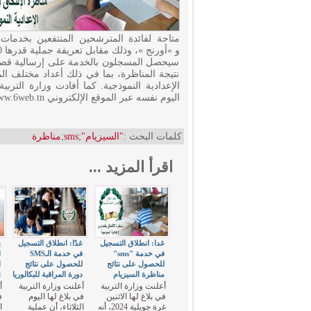
متاحة لفائدة المترشحين المنتفعين بخدمات 
و »أورنج »، وذلك مقابل تعريفة جملية قدرها 950 مليما. و
سيحصل المسجلون بالخدمة على إرسالية قصيرة
نتيجة المناظرة، بما في ذلك أعداد مختلف الم
الإعدادية النموذجية. كما أفادت وزارة الترب
اليوم نفسه عبر الموقع الإلكتروني www.6web.tn.
كلمات البحث :
"السيزيام"
;
sms
;
مناظرة
اقرأ المزيد ...
غدا: انطلاق التسجيل
غدًا: انطلاق التسجيل
ب
في خدمة "sms"
في خدمة الـSMS
ا
للحصول على نتائج
للحصول على نتائج
مناظرة السيزيام
دورة المراقبة للبكالوريا
ن
أعلنت وزارة التربية
أعلنت وزارة التربية
أ
في بلاغ لها الاثنين
في بلاغ لها اليوم
ف
غرة جويلية 2024، أنه
الثلاثاء، أن عملية
ا