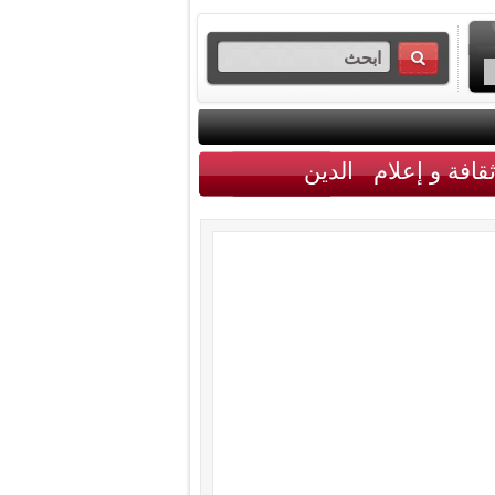
قافة و إعلام
الدين