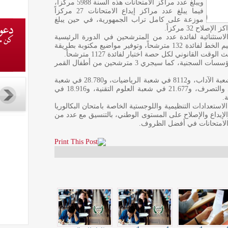
ويبلغ عدد مراكز الامتحانات هذه السنة 5988 مركزاً،
فيما يبلغ عدد مراكز إيداع الامتحانات 27 مركزاً
موزعة على كامل تراب الجمهورية، في حين يبلغ
استثنائية لفائدة عدد من المترشحين في الدورة الرئيسية
لامتحان الباكالوريا لسنة 2026، تتمثل في تضخيم الخط لفائدة 132 مترشحاً، وتوفير مواضيع مكتوبة بطريقة
ويجتاز 30 مترشحاً امتحان الباكالوريا داخل المؤسسات السجنية، كما سيجري 3 مترشحين من أطفال القمر
ويتوزع المترشحون الى 26.685 مترشحا في شعبة الآداب، و8112 في شعبة الرياضيات، و28.780 في شعبة
العلوم التجريبية، و56.201 في شعبة الاقتصاد والتصرف، و21.677 في شعبة العلوم التقنية، و18.916 في
استعدادات التنظيمية واللوجستية الخاصة بامتحان البكالوريا
ارات والإيداع والإصلاح على المستوى الوطني، بالتنسيق مع عدد من
 الامتحانات في أفضل الظروف.