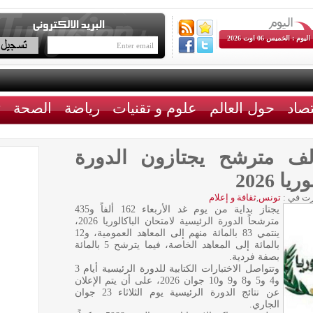
اليوم : الخميس 06 اوت 2026
تصاد
حول العالم
علوم و تقنيات
رياضة
الصحة
ث
: أكثر من 162 ألف مترشح يجتازون الدورة
 2026
ت في :
تونس
,
ثقافة و إعلام
يجتاز بداية من يوم غد الأربعاء 162 ألفاً و435
مترشحاً الدورة الرئيسية لامتحان الباكالوريا 2026،
ينتمي 83 بالمائة منهم إلى المعاهد العمومية، و12
بالمائة إلى المعاهد الخاصة، فيما يترشح 5 بالمائة
بصفة فردية.
وتتواصل الاختبارات الكتابية للدورة الرئيسية أيام 3
و4 و5 و8 و9 و10 جوان 2026، على أن يتم الإعلان
عن نتائج الدورة الرئيسية يوم الثلاثاء 23 جوان
الجاري.