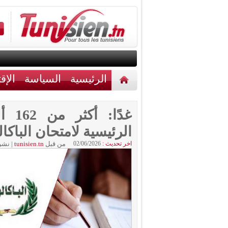
الرئيسية
السياسة
الإق
أخبار مختلفة
اتصل بنا
غدًا
الرئيسية لامتحان الباكالوريا
اخر تحديث :
02/06/2026
من قبل
tunisien.tn
|
نشر