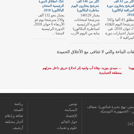
أكثر من 43 ألف
أكثر من 146 ألف
غدًا: انطلاق الدورة
ُترشح يجتازون دورة
مترشح يجتازون اليوم
الرئيسية لامتحان
لمراقبة لباكالوريا
مناظرة البكالوريا
الباكالوريا 2018
201
يجتاز 146129
يجتاز نحو 132 ألف
ينطلق 43 ألفا و543
مترشحا امتحانات
و250 مترشحا يوم غدٍ
ترشحا اليوم الثلاثاء
الدورة الرئيسية
الأربعاء 6 جوان 2018،
21 جوان 2016، في
لمناظرة البكالوريا
الدورة الرئيسية
جتياز اختبارات دورة
بداية من اليوم الأرب
لامتحا ...
لمراقبة لا ...
...
قات البناءة والتي لا تتنافى مع الأخلاق الحميدة
يدا
←
سيدي بوزيد: وفاة أب وابنيه إثر اندلاع حريق داخل منزلهم
بمنطقة الحمايدية
تونس
رياضة
عمارة يعيش، نهج بحيرة فيكتوريا، ضفاف
السياسة
الصحة
الإقتصاد
ثقافة و إعلام
حول العالم
أخبار مختلفة
علوم و تقنيات
أرشيف