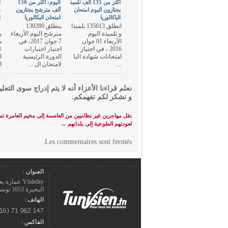
أكثر من 135 ألف تلميذ
اليوم: أكثر من 130
يجتازون اليوم امتحان
ألف مترشح يجتازون
م
الباكالوريا
امتحان البكالوريا
ا
6
انطلق 135613 تلميذا
ينطلق 130280
و تلميذة اليوم
مترشح اليوم الأربعاء
الأربعاء 01 جوان
7 جوان 2017، في
م
2016 ، في اجتياز
اجتياز اختبارات
امتحانات شهادة البا
الدورة الرئيسية
ا
...
لامتحان ال ...
ا
نعلم قراءنا الأعزاء أنه لا يتم إدراج سوى التعلي
و نشكر لكم تفهمكم.
نقل مهاجرين غير نظاميين من العاصمة إلى مخيم العامرة تمه
لعودتهم الطوعية إلى بلدانهم
→
Les commentaires sont fermés.
العنوان :
Yfidelity 
البحيرة 1053 تونس – الجمهورية التونسيّة.
الهاتف :
الفاكس :