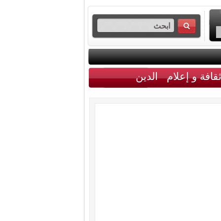
قافة و إعلام
الدين