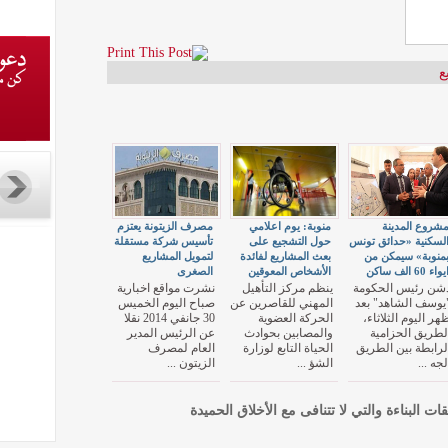
ع
شروع المدينة
منوبة: يوم اعلامي
مصرف الزيتونة يعتزم
لسكنية «حدائق تونس
حول التشجيع على
تأسيس شركة مستقلة
منوبة» سيمكن من
بعث المشاريع لفائدة
لتمويل المشاريع
يواء 60 الف ساكن
الأشخاص المعوقين
الصغرى
شن رئيس الحكومة
ينظم مركز التأهيل
نشرت مواقع اخبارية
يوسف الشاهد" بعد
المهني للقاصرين عن
صباح اليوم الخميس
هر اليوم الثلاثاء،
الحركة العضوية
30 جانفي 2014 نقلا
لطريق الحزامية
والمصابين بحوادث
عن الرئيس المدير
لرابطة بين الطريق
الحياة التابع لوزارة
العام لمصرف
لجه ...
الشؤ ...
الزيتون ...
قات البناءة والتي لا تتنافى مع الأخلاق الحميدة