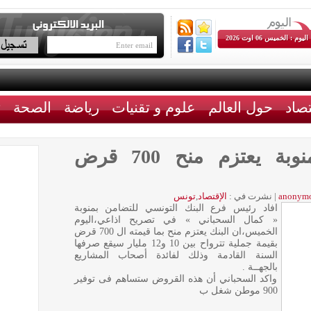
اليوم : الخميس 06 اوت 2026
تصاد
حول العالم
علوم و تقنيات
رياضة
الصحة
ث
فرع بنك التضامن بمنوبة يعتزم منح 700 قرض
anonym
|
نشرت في :
الإقتصاد
,
تونس
افاد رئيس فرع البنك التونسي للتضامن بمنوبة
« كمال السحباني » في تصريح اذاعي،اليوم
الخميس،ان البنك يعتزم منح بما قيمته ال 700 قرض
بقيمة جملية تترواح بين 10 و12 مليار سيقع صرفها
السنة القادمة وذلك لفائدة أصحاب المشاريع
بالجهــة .
واكد السحباني أن هذه القروض ستساهم فى توفير
900 موطن شغل ب