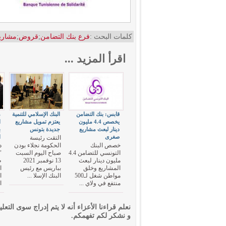
كلمات البحث :
فرع بنك التضامن
;
قروض
;
مشاري
اقرأ المزيد ...
قابس: بنك التضامن
البنك الإسلامي للتنمية
م
يخصص 4.4 مليون
يعتزم تمويل مشاريع
ا
دينار لبعث مشاريع
جديدة بتونس
ب
صغرى
ا
التقت رئيسة
خصص البنك
الحكومة نجلاء بودن
د
التونسي للتضامن 4.4
صباح اليوم السبت
"
مليون دينار لبعث
13 نوفمبر 2021
ظ
المشاريع وخلق
بباريس مع رئيس
ا
مواطن شغل لـ500
البنك الإسلا ...
ا
منتفع في ولاي ...
ا
نعلم قراءنا الأعزاء أنه لا يتم إدراج سوى التعلي
و نشكر لكم تفهمكم.