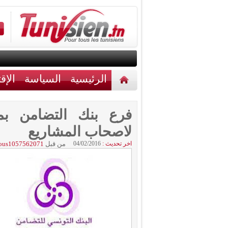
الرئيسية
السياسة
الإق
أخبار مختلفة
اتصل بنا
لاصحاب المشاريع
اخر تحديث :
04/02/2016
من قبل
ous1057562071