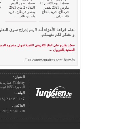
سعيّد اليوم الإثنين 15
سعيّد، ظهر اليوم
مارس 2021 بقصر
الثلاثاء 2 ماي 2023
ف
قرطاج، فريد بلحاج
بقصر قرطاج، فريد
نائب رئي ...
بلحاج، نائب ...
نعلم قراءنا الأعزاء أنه لا يتم إدراج سوى التعلي
و نشكر لكم تفهمكم.
سعيّد يقترح على البنك الافريقي للتنمية تمويل مشروع المدي
الصحية بالقيروان
→
Les commentaires sont fermés.
العنوان :
Yfidelity 
البحيرة 1053 تونس – الجمهورية التونسيّة.
الهاتف :
الفاكس :
218 961 71 (216+)