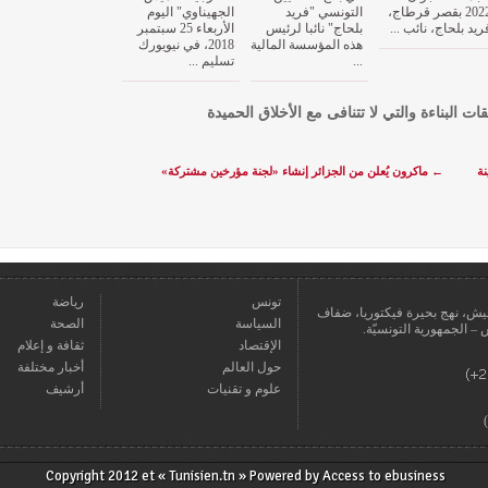
2022 بقصر قرطاج،
التونسي "فريد
الجهيناوي" اليوم
ريد بلحاج، نائب ...
بلحاج" نائبا لرئيس
الأربعاء 25 سبتمبر
هذه المؤسسة المالية
2018، في نيويورك
...
تسليم ...
قات البناءة والتي لا تتنافى مع الأخلاق الحميدة
نة
←
ماكرون يُعلن من الجزائر إنشاء «لجنة مؤرخين مشتركة»
تونس
رياضة
عمارة يعيش، نهج بحيرة فيكتوريا، ضفاف
السياسة
الصحة
الإقتصاد
ثقافة و إعلام
حول العالم
أخبار مختلفة
علوم و تقنيات
أرشيف
Copyright 2012 et « Tunisien.tn » Powered by
Access to ebusiness