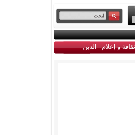
قافة و إعلام
الدين