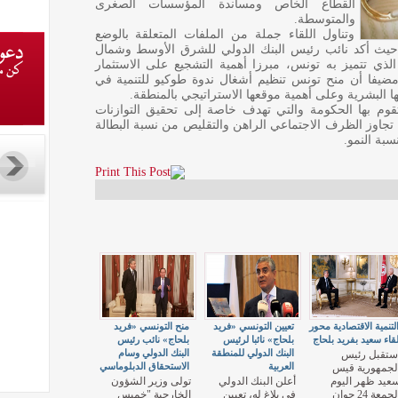
القطاع الخاص ومساندة المؤسسات الصغرى
والمتوسطة.
وتناول اللقاء جملة من الملفات المتعلقة بالوضع
 حيث أكد نائب رئيس البنك الدولي للشرق الأوسط وشمال
 الذي تتميز به تونس، مبرزا أهمية التشجيع على الاستثمار
يفا أن منح تونس تنظيم أشغال ندوة طوكيو للتنمية في
تها البشرية وعلى أهمية موقعها الاستراتيجي بالمنطقة.
وم بها الحكومة والتي تهدف خاصة إلى تحقيق التوازنات
ى تجاوز الظرف الاجتماعي الراهن والتقليص من نسبة البطالة
سبة النمو.
لتنمية الاقتصادية محور
تعيين التونسي «فريد
منح التونسي «فريد
قاء سعيد بفريد بلحاج
بلحاج» نائبا لرئيس
بلحاج» نائب رئيس
البنك الدولي للمنطقة
البنك الدولي وسام
ستقبل رئيس
العربية
الاستحقاق الدبلوماسي
لجمهورية قيس
عيد ظهر اليوم
أعلن البنك الدولي
تولى وزير الشؤون
الجمعة 24 جوان
في بلاغ له، تعيين
الخارجية "خميس