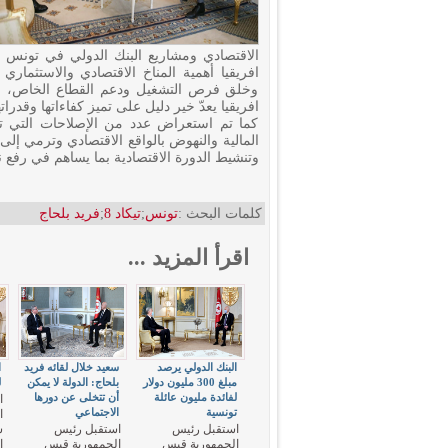
الاقتصادي ومشاريع البنك الدولي في تونس
افريقيا أهمية المناخ الاقتصادي والاستثماري
وخلق فرص التشغيل ودعم القطاع الخاص، مض
افريقيا يعدّ خير دليل على تميز كفاءاتها وقدرا
كما تم استعراض عدد من الإصلاحات التي تق
المالية والنهوض بالواقع الاقتصادي وترمي إل
وتنشيط الدورة الاقتصادية بما يساهم في رفع ن
كلمات البحث :
تونس
;
تيكاد 8
;
فريد بلحاج
اقرأ المزيد ...
البنك الدولي يرصد
سعيد خلال لقائه فريد
ا
مبلغ 300 مليون دولار
بلحاج: الدولة لا يمكن
ل
لفائدة مليون عائلة
أن تتخلى عن دورها
ا
تونسية
الاجتماعي
ا
استقبل رئيس
استقبل رئيس
س
الجمهورية قيس
الجمهورية قيس