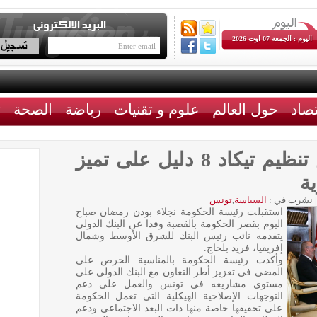
اليوم : الجمعة 07 اوت 2026
تصاد
حول العالم
علوم و تقنيات
رياضة
الصحة
ث
فريد بلحاج: منح تونس تنظيم تيكاد 8 دليل على تميز
ية
|
نشرت في :
السياسة
,
تونس
استقبلت رئيسة الحكومة نجلاء بودن رمضان صباح
اليوم بقصر الحكومة بالقصبة وفدا عن البنك الدولي
يتقدمه نائب رئيس البنك للشرق الأوسط وشمال
إفريقيا، فريد بلحاج.
وأكدت رئيسة الحكومة بالمناسبة الحرص على
المضي في تعزيز أطر التعاون مع البنك الدولي على
مستوى مشاريعه في تونس والعمل على دعم
التوجهات الإصلاحية الهيكلية التي تعمل الحكومة
على تحقيقها خاصة منها ذات البعد الاجتماعي ودعم