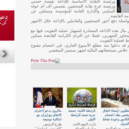
ورئيسة النقابة الأساسية للإذاعة نفيسة حسني
ورئيسة فرع نقابة الصحفيين بشمس آف آم خولة
السليتي والإدارة العامة للمؤسسة وممثلين عن
ة القابضة.
صلة دفع أجور الصحفيين والعاملين بالإذاعة خلال الأشهر
مال هذه الاذاعة المصادرة لتسهيل عملية التفويت فيها مع
جاوز الشهرين، فضلا عن التزام الكرامة القابضة بتمكين
 لعملية التفويت.
د دخلوا منذ مطلع الأسبوع الجاري، في اعتصام مفتوح
خلاص مستحقاتهم المالية لشهر سبتمبر المنقضي.
طاوين: إمضاء اتفاق
الرابطة الثانية: جمعية
ماكرون يدعو لاحترام
قضي بفك اعتصام
جربة تصعد للرابطة
الاتفاق مع إيران مع
لكامور وعودة نشاط
الاولى
امكانية توسيعه
لبترول
دارت اليوم الاحد،
طرح الرئيس
مضى صباح اليوم
مباريات الجولة
"الفرنسي ايمانويل"