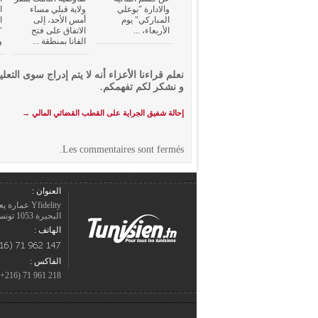
والادارة "بوعلي
ولاية قبلي مساء
ا
المباركي" يوم
أمس الأحد، إلى
ا
الأربعاء، ...
الاتفاق على فتح
"
الفانا بمنطقة ...
و
نعلم قراءنا الأعزاء أنه لا يتم إدراج سوى التعلي
و نشكر لكم تفهمكم.
إحالة شفيق الجراية على القطب القضائي المالي
→
Les commentaires sont fermés.
العنوان :
Yfidelity 
البحيرة 1053 تونس – الجمهورية التونسيّة.
الهاتف :
الفاكس :
218 961 71 (216+)