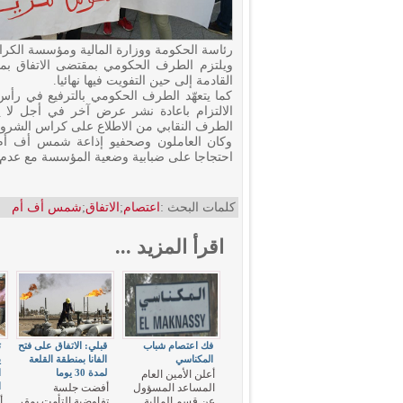
رئاسة الحكومة ووزارة المالية ومؤسسة الكرام
ويلتزم الطرف الحكومي بمقتضى الاتفاق بموا
القادمة إلى حين التفويت فيها نهائيا.
كما يتعهّد الطرف الحكومي بالترفيع في رأس 
الالتزام باعادة نشر عرض آخر في أجل لا يت
الطرف النقابي من الاطلاع على كراس الشروط
وكان العاملون وصحفيو إذاعة شمس أف أم ق
احتجاجا على ضبابية وضعية المؤسسة مع عدم 
كلمات البحث :
اعتصام
;
الاتفاق
;
شمس أف أم
اقرأ المزيد ...
فك اعتصام شباب
قبلي: الاتفاق على فتح
ت
المكناسي
الفانا بمنطقة القلعة
ي
لمدة 30 يوما
ا
أعلن الأمين العام
ا
المساعد المسؤول
أفضت جلسة
عن قسم المالية
تفاوضية التأمت بمقر
أ