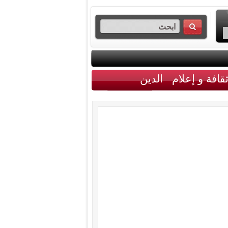
قافة و إعلام
الدين