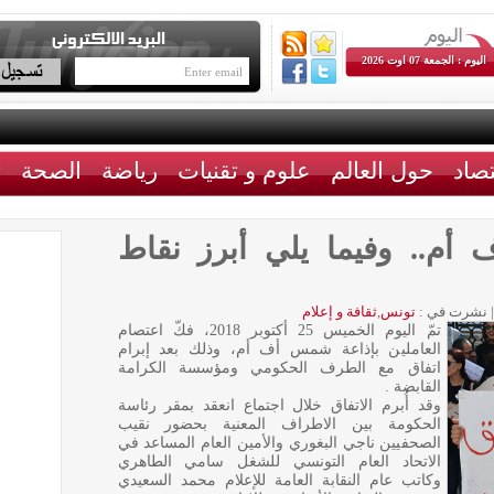
اليوم : الجمعة 07 اوت 2026
تصاد
حول العالم
علوم و تقنيات
رياضة
الصحة
ث
م.. وفيما يلي أبرز نقاط
|
نشرت في :
تونس
,
ثقافة و إعلام
تمّ اليوم الخميس 25 أكتوبر 2018، فكّ اعتصام
العاملين بإذاعة شمس أف أم، وذلك بعد إبرام
اتفاق مع الطرف الحكومي ومؤسسة الكرامة
القابضة .
وقد أُبرم الاتفاق خلال اجتماع انعقد بمقر رئاسة
الحكومة بين الاطراف المعنية بحضور نقيب
الصحفيين ناجي البغوري والأمين العام المساعد في
الاتحاد العام التونسي للشغل سامي الطاهري
وكاتب عام النقابة العامة للإعلام محمد السعيدي