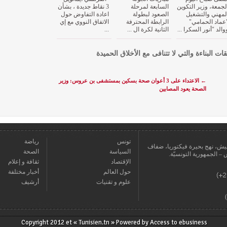
لجمعة، وزير التكوين
السابعة لمرحلة
3 نقاط جديدة ، بشأن
لمهني والتشغيل
الصعود لبطولة
اعادة التفاوض حول
عماد الحمامي"
الرابطة المحترفة
الاتفاق النووي مع إي
والد "أنور السكرا ...
الثانية لكرة ال ...
...
قات البناءة والتي لا تتنافى مع الأخلاق الحميدة
←
الاعتداء على 3 أعوان صحة بسكين بمستشفى بن عروس: وزير
الصحة يعود المصابين
تونس
رياضة
عمارة يعيش، نهج بحيرة فيكتوريا، ضفاف
السياسة
الصحة
الإقتصاد
ثقافة و إعلام
حول العالم
أخبار مختلفة
علوم و تقنيات
أرشيف
Copyright 2012 et « Tunisien.tn » Powered by
Access to ebusiness