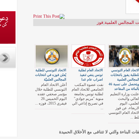
ات المجالس العلمية
;
فوز
لاتحاد العام التونسي
الاتحاد العام لطلبة
الاتحاد التونسي للطلبة
لطلبة يفوز بانتخابات
تونس ينفي تنفيذ
يُعلن فوزه في انتخابات
لمجالس العلمية
اضراب عام غدا
المجالس العلميّة
ويتحصل على نسبة 46
نفت عضوة المكتب
أعلن الاتحاد العام
المائة من المقاعد
الجامعي للاتحاد العام
التونسي للطلبة خلال
علنت وزارة التعليم
لطلبة تونس بجامعة
مؤتمر صحفي عقده
لعالي والبحث
منوبة "مريم جوادي"
اليوم الخميس 26
لعلمي، اليوم
في تصريح إذاعي الي
فيفري 2015، فوزه ...
لاربعاء، عن فوز
...
لاتحاد العام التونسي
لط ...
قات البناءة والتي لا تتنافى مع الأخلاق الحميدة