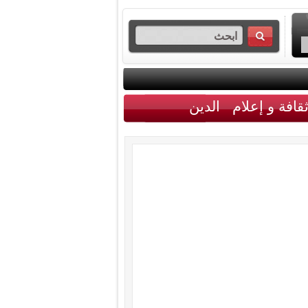
قافة و إعلام
الدين