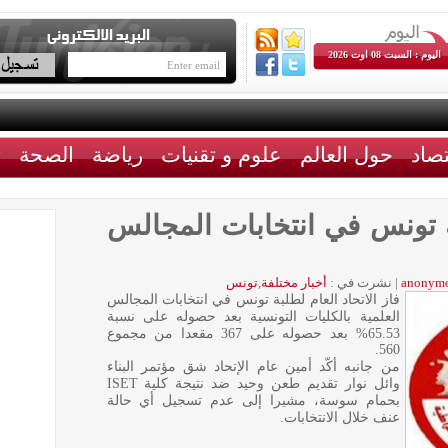
اليوم : السبت 08 اوت 2026
تصاد
حول العالم
علوم و تقنيات
رياضة
الصحة
ث
بة تونس في انتخابات المجالس
anonym
|
نشرت في :
أخبار مختلفة
,
تونس
فاز الاتحاد العام لطلبة تونس في انتخابات المجالس
العلمية بالكليات التونسية بعد حصوله على نسبة
65.53% بعد حصوله على 367 مقعدا من مجموع
560.
من جانبه أكّد أمين عام الإتحاد شق مؤتمر البناء
وائل نوار تقديم طعن وحيد ضد نتيجة كلية ISET
بحمام سوسة، مشيرا إلى عدم تسجيل أي حالة
عنف خلال الانتخابات.