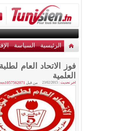
الرئيسية
السياسة
الإق
أخبار مختلفة
اتصل بنا
فوز الاتحاد العام لطل
العلمية
اخر تحديث :
23/02/2015
من قبل
ous1057562071