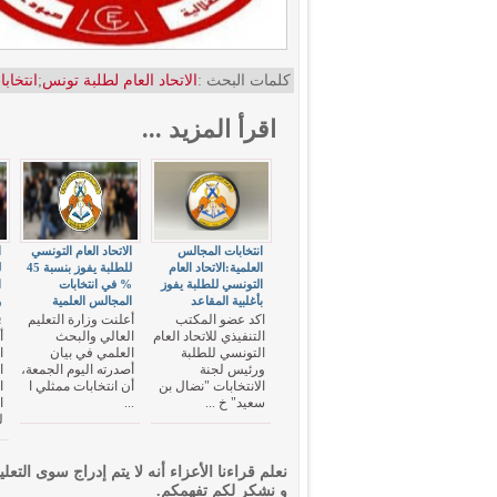
كلمات البحث :
الاتحاد العام لطلبة تونس
;
انتخاب
اقرأ المزيد ...
انتخابات المجالس
الاتحاد العام التونسي
ا
العلمية:الاتحاد العام
للطلبة يفوز بنسبة 45
ل
التونسي للطلبة يفوز
% في انتخابات
ا
بأغلبية المقاعد
المجالس العلمية
ب
اكد عضو المكتب
أعلنت وزارة التعليم
التنفيذي للاتحاد العام
العالي والبحث
أ
التونسي للطلبة
العلمي في بيان
ا
ورئيس لجنة
أصدرته اليوم الجمعة،
ا
الانتخابات "نضال بن
أن انتخابات ممثلي ا
ا
سعيد" خ ...
...
ا
ل
نعلم قراءنا الأعزاء أنه لا يتم إدراج سوى التعلي
و نشكر لكم تفهمكم.