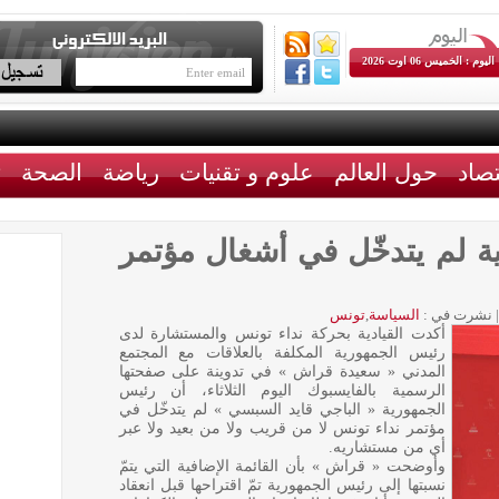
اليوم : الخميس 06 اوت 2026
تصاد
حول العالم
علوم و تقنيات
رياضة
الصحة
ث
 لم يتدخّل في أشغال مؤتمر
|
نشرت في :
السياسة
,
تونس
أكدت القيادية بحركة نداء تونس والمستشارة لدى
رئيس الجمهورية المكلفة بالعلاقات مع المجتمع
المدني « سعيدة قراش » في تدوينة على صفحتها
الرسمية بالفايسبوك اليوم الثلاثاء، أن رئيس
الجمهورية « الباجي قايد السبسي » لم يتدخّل في
مؤتمر نداء تونس لا من قريب ولا من بعيد ولا عبر
أي من مستشاريه.
وأوضحت « قراش » بأن القائمة الإضافية التي يتمّ
نسبتها إلى رئيس الجمهورية تمّ اقتراحها قبل انعقاد