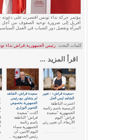
أفريل إلى ضرورة توحيد الصفوف من أجل ال
المرأة وتفعيل دور الشباب في العمل السياسي 
كلمات البحث :
رئيس الجمهورية
;
قراش
;
نداء تو
اقرأ المزيد ...
«سعيدة قراش» : تغيير
سعيدة قراش: الشاهد
"
الشاهد ليس الحل
لم يتشاور مع رئيس
ر
الجمهورية بخصوص
ا
اعتبرت الناطقة
التحوير الوزاري
الرسمية باسم رئاسة
ق
الجمهورية "سعيدة
أكدت "سعيدة
"
قراش" اليوم
قراش" الناطقة
ا
الأربعاء، أن تغيير رئي
باسم رئاسة
...
الجمهورية مساء
اليوم الاثنين، أن
ب
رئيس الجمهورية ...