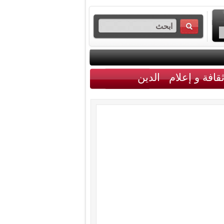
قافة و إعلام
الدين