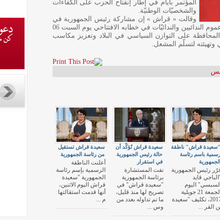
المؤتمر بأيام في إطار إنفتاح الحزب على الكفاءات
والشخصيّات الوطنيّة.
وقالت « قراش » إن مشاركة رئيس الجمهورية في
مؤتمر حركة نداء تونس اقتصرت على دعوته عموم الندائيين والندائيّات في خطابه الافتتاحي يوم السبت 06
محافظة على التوازن السياسي في البلاد وتعزيز مكاسب
وتهيئته لتسلّم المشعل.
نس
سعيدة قراش" ناطقة
سعيدة قراش تُؤكّد أن
سعيدة قراش تستقيل
سمية باسم رئاسة
حالة رئيس الجمهورية
من رئاسة الجمهورية
لجمهورية
في استقرار
أعلنت الناطقة
رّر رئيس الجمهورية
نفت المستشارة
الرسمية بإسم رئاسة
الباجي قايد
برئاسة الجمهورية
الجمهورية "سعيدة
لسبسي" اليوم
"سعيدة قراش" في
قراش اليوم الاثنين،
الجمعة 21 جويلية
تصريح لها منذ قليل،
أنها قدمت استقالتها
2017، تكليف "سعيدة
ما تم تداوله بعدد من
م ...
ن القر ...
وس ...