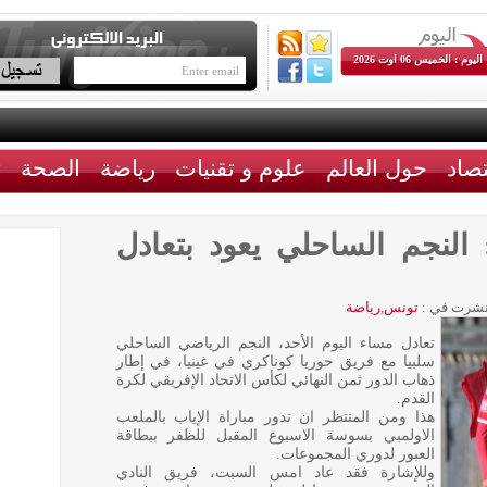
اليوم : الخميس 06 اوت 2026
تصاد
حول العالم
علوم و تقنيات
رياضة
الصحة
ث
 النجم الساحلي يعود بتعادل
شرت في :
تونس
,
رياضة
تعادل مساء اليوم الأحد، النجم الرياضي الساحلي
سلبيا مع فريق حوريا كوناكري في غينيا، في إطار
ذهاب الدور ثمن النهائي لكأس الاتحاد الإفريقي لكرة
القدم.
هذا ومن المنتظر ان تدور مباراة الإياب بالملعب
الاولمبي بسوسة الاسبوع المقبل للظفر ببطاقة
العبور لدوري المجموعات.
وللإشارة فقد عاد امس السبت، فريق النادي