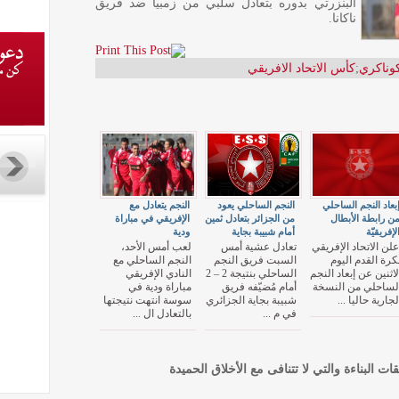
البنزرتي بدوره بتعادل سلبي من زمبيا ضد فريق
ناكانا.
كوناكري
;
كأس الاتحاد الافريقي
بعاد النجم الساحلي
النجم الساحلي يعود
النجم يتعادل مع
ن رابطة الأبطال
من الجزائر بتعادل ثمين
الإفريقي في مباراة
لإفريقيّة
أمام شبيبة بجاية
ودية
علن الاتحاد الإفريقي
تعادل عشية أمس
لعب أمس الأحد،
كرة القدم اليوم
السبت فريق النجم
النجم الساحلي مع
لاثنين عن إبعاد النجم
الساحلي بنتيجة 2 – 2
النادي الإفريقي
لساحلي من النسخة
أمام مُضيّفه فريق
مباراة ودية في
لجارية حاليا ...
شبيبة بجاية الجزائري
سوسة انتهت نتيجتها
في م ...
بالتعادل ال ...
قات البناءة والتي لا تتنافى مع الأخلاق الحميدة