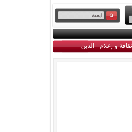
قافة و إعلام
الدين