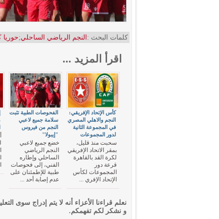
كلمات البحث :
النجم الرياضي الساحلي
;
حوريا 
اقرأ المزيد ...
كأس الإتحاد الإفريقي:
الفحوصات الطبية تثبت
إ
النجم والاهلي المصري
سلامة جميع لاعبي
م
في المجموعة الثانية
النجم من فيروس
ا
لدور المجموعات
"إيبولا"
أ
سحبت منذ قليل،
خضع جميع لاعبي
ل
بمقر الاتحاد الإفريقي
النجم الرياضي
ا
لكرة القد بالقاهرة
الساحلي وإطاره
ا
قرعة دور
الفني، إلى فحوصات
ا
المجموعات لكأس
طبية للإطمئنان على
الإتحاد الإفري ...
عدم إصابة أحد ...
نعلم قراءنا الأعزاء أنه لا يتم إدراج سوى التعلي
و نشكر لكم تفهمكم.