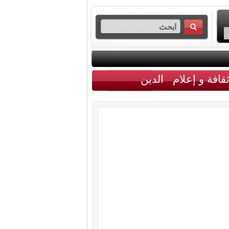
قافة و إعلام
الدين