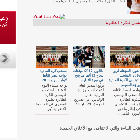
3-2 ليتأهل المنتخب المصري آليا للاولمبياد.
نسي للكرة الطائرة
لدورة المؤهلة لريو
بكالوريا 2017: توقعات
منتخب كرة الطائرة
2016: المنتخب
بنجاح 13 ألف مترشح
يواجه مصر للتأهل
لتونسي للكرة الطائرة
في دورة التدارك
لأولمبياد ريو 2016
واجه التشيلي
توقَّع المدير العام
يواجه مساء اليوم
واجه اليوم الثلاثاء،
للامتحانات بوزارة
الثلاثاء، المنتخب
لمنتخب التونسي
التربية "عمر
التونسي للكرة
لكرة الطائرة
الولباني" في تصريح
الطائرة نظيره
لمنتخب التشيلي
لجريدة "الأخبار" الأ ...
المصري في العاصمة
ي إطار ملحق
الكنغولية "بر ...
لدورة التأهي ...
قات البناءة والتي لا تتنافى مع الأخلاق الحميدة