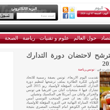
اليوم : الجمعة 07 اوت 2026
تصاد
حول العالم
علوم و تقنيات
رياضة
الصحة
ث
ترشح لاحتضان دورة التدارك
شرت في :
تونس
,
رياضة
تقدمت اليوم الاربعاء، تونس بصفة رسمية للاتحاد
الدولي للكرة الطائرة بملف ترشحها لتنظيم دورة
التدارك للتصفيات المؤهلة لأولمبياد ريو 2015 التي
تشارك فيها 4 منتخبات اثنان من افريقيا هي تونس
والجزائر واثنان من أمريكا هي المكسيك وتشيلي.
ويأتي ذلك بعد ان خسر المنتخب التونسي أمس
الثلاثاء المباراة النهائية في الدورة المؤهلة للاولمبياد
المقامة في الكونغو امام المنتخب المصري بنتيجة