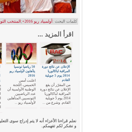
كلمات البحث :
أولمبياد ريو 2016+
;
المنتخب التو
اقرأ المزيد ...
الإعلان عن نتائج دورة
50 رياضيا تونسيا
ا
المراقبة لباكالوريا
يتأهلون لأولمبياد ريو
2014 يوم 5 جويلية
2016
ا
القادم
ي
اعلنت أمس
من المقرّر أن يقع
الخميس، اللجنة
ي
الإعلان عن نتائج دورة
الوطنية الأولمبية أن
ا
المراقبة لباكالوريا
عدد الرياضيين
ل
2014 يوم 5 جويلية
التونسيين المتأهلين
ا
القادم. وشرع من ...
لأولمبياد ريو ...
ف
ا
نعلم قراءنا الأعزاء أنه لا يتم إدراج سوى التعلي
و نشكر لكم تفهمكم.