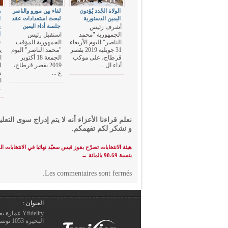
الولاة الجُدد يُؤدون
لقاء بين مورو والناصر
ر
اليمين الدستورية
لبحث استعدادات عقد
ا
جلسة أداء اليمين
ي
أشرف رئيس
ا
الجمهورية "محمد
استقبل رئيس
ب
الناصر" اليوم الأربعاء
الجمهورية المؤقت
31 جويلية 2019 بقصر
"محمد الناصر" اليوم
ي
قرطاج، على موكب
الجمعة 18 أكتوبر
ا
أداء ال ...
2019 بقصر قرطاج،
ل
ع ...
س
ا
.
نعلم قراءنا الأعزاء أنه لا يتم إدراج سوى التعلي
و نشكر لكم تفهمكم.
هيئة الانتخابات تصرّح بفوز قيس سعيّد نهائيا في الانتخابات ال
بنسبة 90.69 بالمائة
→
Les commentaires sont fermés.
العنوان :
Yfidelity 
البحيرة 1053 تونس – الجمهورية التونسيّة.