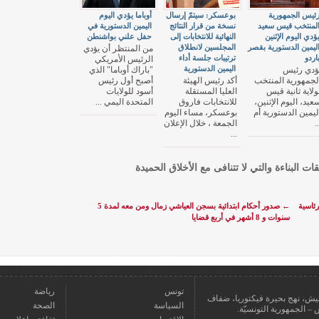
ئيس الجمهورية
بوعسكر: سيتمّ إرسال
أوباما يؤدي اليوم
لمنتخب قيس سعيد
نسخة من قرار النتائج
اليمين الدستورية في
ؤدي اليوم الإثنين
النهائية للانتخابات إلى
حفل علني بواشنطن
ليمين الدستورية بقصر
المجلسين لانطلاق
من المنتظر أن يؤدي
اردو
ترتيبات جلسة أداء
الرئيس الأمريكي
اليمين الدستورية
ؤدي رئيس
"باراك أوباما" الذي
لجمهورية المنتخب
أكد رئيس الهيئة
أصبح أول رئيس
ولاية ثانية قيس
العليا المستقلة
أسود للولايات
عيد، اليوم الإثنين،
للانتخابات فاروق
المتحدة اليمي ...
ليمين الدستورية أم
بوعسكر، مساء اليوم
..
الجمعة ، خلال الإعلان
...
قات البناءة والتي لا تتنافى مع الأخلاق الحميدة
رئاسية
←
صدور أحكام ابتدائية بسجن العياشي زمال ومن معه لمدة 5
سنوات و 8 أشهر في أربع قضايا
تونس
رياضة
عمارة يعيش، نهج بحيرة فيكتوريا، ضفاف
السياسة
الصحة