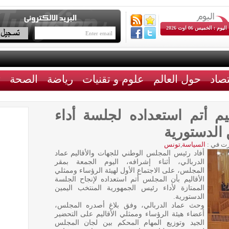
اليوم : الخميس 06 اوت 2026
تصاد
حول العالم
علوم و تقنيات
رياضة
الصحة
ث
م أتم استعداده لجلسة أداء
 الدستورية
ت في :
السياسة
,
تونس
أفاد رئيس المجلس الوطني للجهات والأقاليم عماد
الدربالي، أثناء إشرافه، اليوم الجمعة بمقر
المجلس، على الاجتماع الأول لهيئة الرؤساء وممثلي
الأقاليم بأن المجلس أتم استعداده لإنجاح الجلسة
الممتازة لأداء رئيس الجمهورية المنتخب اليمين
الدستورية.
وحث عماد الدربالي، وفق بلاغ أصدره المجلس،
أعضاء هيئة الرؤساء وممثلي الأقاليم على التحضير
الجيد وتوزيع المهام المحكم بين لجان المجلس