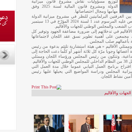
لتوزيع مسؤوليات نقاش مشروع قانون ميزانية
الدولة ومشروع قانون المالية لسنة 2025 وفق
مهامها ومجال اختصاصاتها.
ين الغرفتين البرلمانيتين للنظر في مشروع ميزانية الدولة
ومشروع قانون المالية لسنة 2025، وفق ما نص عليه المرسوم عدد 1 لسنة 2024 المؤرّخ في 13 سبتمبر
لأقاليم في تدخلاتهم إلى ضرورة مضاعفة الجهود وتوفير كل
، مجمعين على أهمية تطوير نسق عقد اللجان لاجتماعاتها
قة بأعمالهم صلب المجلس.
ممثلي الأقاليم « هي هيئة استشارية تلتئم بدعوة من رئيس
أعضائها وجوبا مرّة كل ثلاثة أشهر أو كلّما دعت الحاجة إلى
داعية، وتتكون من رئيس المجلس ورؤساء اللجان وممثلي
اليم.
تراح برنامج العمل النيابي عموما خلال مدة العمل التي
انية المجلس ودراسة المواضيع التي يحيلها عليها رئيس
أمين نشاط اللجان.
جهات والأقاليم