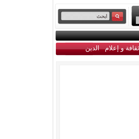
قافة و إعلام
الدين