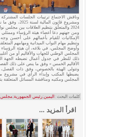
وناقش الاجتماع ترتيبات الجلسات المشتركة ب
2024 والمتعلّق بتنظيم العلاقات بين مجلس نواب الشعب والمجلس الوطني للجهات والأقاليم.
ومن جهتهم دعا أعضاء هيئة الرؤساء وممثلي ا
الإمكانيات للقيام بأعمالهم على أحسن وجه
وتنظيم مهام النواب الميدانية ومهامهم المتعل
وأوضح المجلس، في بلاغه، أن هيئة الرؤساء و
المجلس الوطني للجهات والأقاليم أو من أغلبية 
ذلك للنظر في جدول أعمال تضبطه الجهة ال
الأقاليم الخمس » وفق ما ينص على ذلك الفصل 38 من النظام الداخلي للمجلس الوطني للجهات والأق
وتتولى الهيئة بالخصوص، وفق ذات الفصل، اق
يضبطها المكتب وإبداء الرأي في مشروع ميز
المجلس ومكتبه ومناقشة المسائل المتعلقة بت
كلمات البحث :
اليمين
;
رئيس الجمهورية
;
مجلس ال
اقرأ المزيد ...