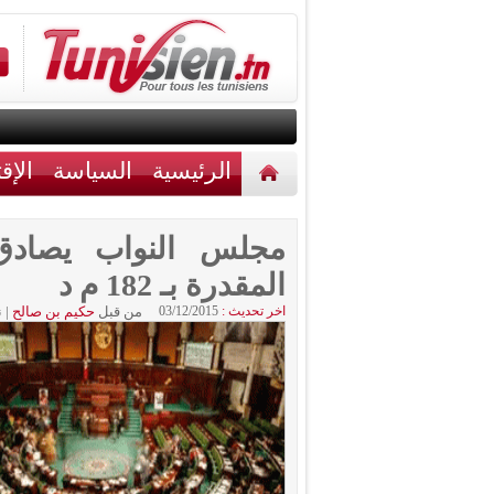
الرئيسية
السياسة
الإق
أخبار مختلفة
اتصل بنا
مجلس النواب يصادق ع
المقدرة بـ 182 م د
اخر تحديث :
03/12/2015
من قبل
حكيم بن صالح
|
ن