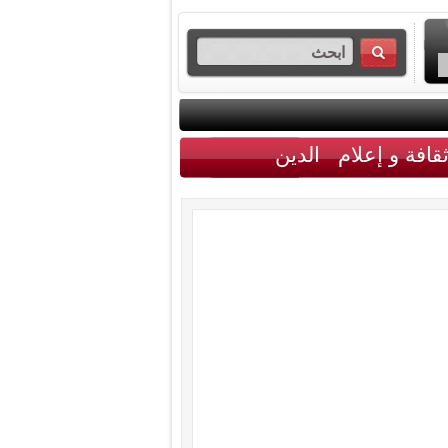
قافة و إعلام
الدين