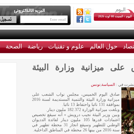
اليوم : السبت 08 اوت 2026
تصاد
حول العالم
علوم و تقنيات
رياضة
الصحة
ث
لى ميزانية وزارة البيئة
شرت في :
السياسة
,
تونس
صادق اليوم الخميس، مجلس نواب الشعب على
ميزانية وزارة البيئة والتنمية المستديمة لسنة 2016
بموافقة 131 نائبا واحتفاظ 13 نائبا.
وبلغت ميزانية الوزارة 182.372 مليون دينار.
وبين وزير البيئة نجيب درويش » أنه سيقع تخصيص
اعتمادات قدرها 105 مليون دينار لفائدة الدديوان
الوطني للتطهير وسيقع انجاز 31 محطة تطهير في
سنة 2016 من بينها 26 محطة في المناطق الداخلية.