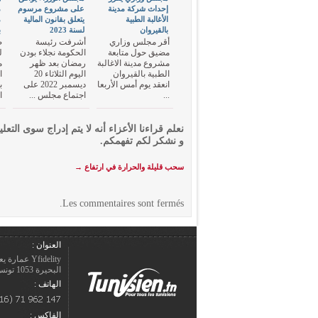
إحداث شركة مدينة
على مشروع مرسوم
م
الأغالبة الطبية
يتعلق بقانون المالية
م
بالقيروان
لسنة 2023
ب
أقر مجلس وزاري
أشرفت رئيسة
ص
مضيق حول متابعة
الحكومة نجلاء بودن
ل
مشروع مدينة الاغالبة
رمضان بعد ظهر
م
الطبية بالقيروان
اليوم الثلاثاء 20
ا
انعقد يوم أمس الأربعا
ديسمبر 2022 على
ب
...
اجتماع مجلس ...
ا
نعلم قراءنا الأعزاء أنه لا يتم إدراج سوى التعلي
و نشكر لكم تفهمكم.
سحب قليلة والحرارة في ارتفاع
→
Les commentaires sont fermés.
العنوان :
Yfidelity 
البحيرة 1053 تونس – الجمهورية التونسيّة.
الهاتف :
الفاكس :