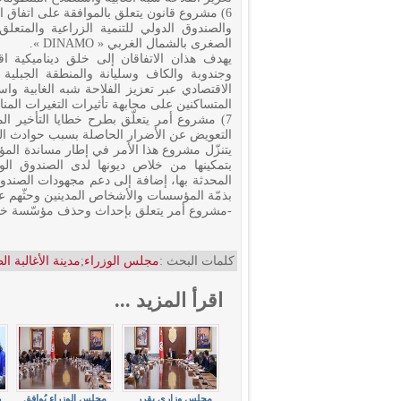
والصندوق الدولي للتنمية الزراعية والمتعل
الصغرى بالشمال الغربي « DINAMO ».
يهدف هذان الاتفاقان إلى خلق ديناميكية اقت
وجندوبة والكاف وسليانة والمنطقة الجبلية ا
الاقتصادي عبر تعزيز الفلاحة شبه الغابية وا
المتساكنين على مجابهة تأثيرات التغيرات المنا
7) مشروع أمر يتعلّق بطرح خطايا التأخير ا
التعويض عن الأضرار الحاصلة بسبب حوادث ال
يتنزّل مشروع هذا الأمر في إطار مساندة المؤ
بتمكينها من خلاص ديونها لدى الصندوق ا
المحدثة بها، إضافة إلى دعم مجهودات الصندو
بذمّة المؤسسات والأشخاص المدينين وحثّهم ع
-مشروع أمر يتعلق بإحداث وحذف مؤسّسة خد
كلمات البحث :
مجلس الوزراء
;
مدينة الأغالبة ال
اقرأ المزيد ...
مجلس وزاري يقرر
مجلس الوزراء يُوافق
ر