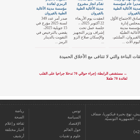
ديرا عام لمؤسسة
تقدّم انجاز مشروع
الرمزي لفائدة
دينة الأغالبة الطبية
مدينة الأغالبة الطبية
مؤسسة مدينة الأغالبة
القيروان
بالقيروان
الطبية بالقيروان
ادق الاجتماع الأوّل
انعقدت يوم الأربعاء
صدر أمر عدد 349
مجلس إدارة
22 أكتوبر 2025، ،
لسنة 2025 مؤرخ في
ؤسسة مدينة
جلسة عمل تحت
15 جويلية 2025،
لأغالبة الطبيّة
إشراف وزير التجهيز
يقضي بالترخيص في
القيروان، الملتئم،
والإسكان صلاح الزو
التفويت بالدينار
ليوم الاث ...
...
الرمز ...
قات البناءة والتي لا تتنافى مع الأخلاق الحميدة
←
مستشفى الرابطة: إجراء حوالي 70 تدخلا جراحيا على القلب
لفائدة 70 طفلا
تونس
رياضة
عمارة يعيش، نهج بحيرة فيكتوريا، ضفاف
السياسة
الصحة
الإقتصاد
ثقافة و إعلام
حول العالم
أخبار مختلفة
علوم و تقنيات
أرشيف