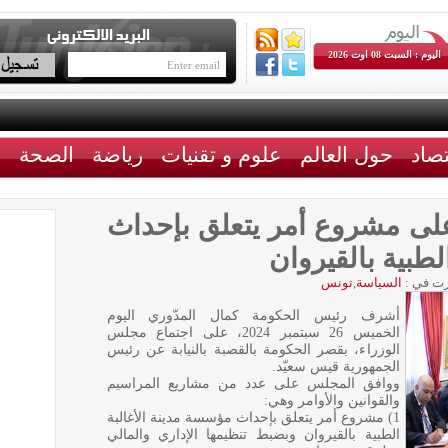
اليوم : السبت 08 اوت 2026
تصاد
حول العالم
علوم و تقنيات
رياضة
الصحة
ث
على مشروع أمر يتعلق بإحداث
لطبية بالقيروان
ت في :
السياسة
,
تونس
أشرف رئيس الحكومة كمال المدّوري اليوم
الخميس 26 سبتمبر 2024، على اجتماع مجلس
الوزراء، بقصر الحكومة بالقصبة بالنيابة عن رئيس
الجمهورية قيس سعيّد.
ووافق المجلس على عدد من مشاريع المراسيم
والقوانين والأوامر وهي:
1) مشروع أمر يتعلق بإحداث مؤسسة مدينة الأغالبة
الطبية بالقيروان وبضبط تنظيمها الإداري والمالي