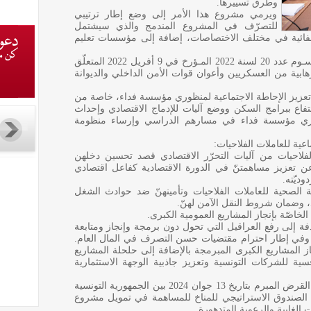
وطرق تسييرها.
ويرمي مشروع هذا الأمر إلى وضع إطار ترتيبي
للتصرّف في المشروع المندمج والذي سيشتمل
فائية في مختلف الاختصاصات، إضافة إلى مؤسسات تعليم
2) مشروع مرسـوم يتعلّق بتنقيح وإتمام المرسـوم عدد 20 لسنة 2022 المـؤرخ في 9 أفريل 2022 المتعلّق
هابية من العسكريين وأعوان قوات الأمن الداخلي والديوانة
تعزيز الإحاطة الاجتماعية لمنظوري مؤسسة فداء، خاصة من
نتفاع ببرامج السكن ووضع آليات للإدماج الاقتصادي وإحداث
ظوري مؤسسة فداء في مسارهم الدراسي وإرساء منظومة
الفلاحيات من آليات التحرّر الاقتصادي قصد تحسين دخلهن
ن تعزيز مساهمتنّ في الدورة الاقتصادية كفاعل اقتصادي
ديّته.
الصحية للعاملات الفلاحيات وتأمينهنّ ضد حوادث الشغل
د، وضمان شروط النقل الآمن لهنّ.
فة إلى رفع العراقيل التي تحول دون برمجة وإنجاز ومتابعة
 وفي إطار احترام مقتضيات حسن التصرف في المال العام.
 المشاريع الكبرى المبرمجة بالإضافة إلى حلحلة المشاريع
فسية للشركات التونسية وتعزيز جاذبية الوجهة الاستثمارية
5) مشروع قانون يتعلق بالموافقة على اتفاق القرض المبرم بتاريخ 13 جوان 2024 بين الجمهورية التونسية
 الصندوق الاستراتيجي للمناخ للمساهمة في تمويل مشروع
 الغابية والرعوية المتدهورة.