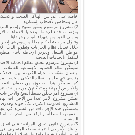
خاصة على عدد من الهياكل الصحية والاستش
عال ومحاضن لأصحاب المشاريع.
بمؤسسة فداء للإحاطة بضحايا الاعتداءات الإر
وبأولي الحق من شهداء الثورة وجرحاها.
وتتنزّل مراجعة أحكام هذا المرسوم في إطار 
خلال تعديل نظام الجرايات وتطوير آليات الا
مواطن الشغل وتعزيز الإحاطة بأبناء من
للتكفل بالخدمات الصحية.
3) مشروع مرسوم يتعلق بنظام الحماية الاجتماعية للعاملات الفلاحيات:
سيمكّن نظام الحماية الاجتماعية للعاملات 
وضمان مقوّمات الحياة الكريمة لهن، فضلا ع
رئيسي في تطوير القطاع الفلاحي وتحسين مردو
كما سيمكّن هذا الصندوق من ضمان التغطية 
والأمراض المهنيّة مع تمكينهنّ من جراية تقاع
4) مشروع أمر يتعلّق بضبط الصيغ والإجراءات الخاصّة بإنجاز المشاريع العمومية الكبرى.
تضمّن مشروع الأمر عددا من الإجراءات الهاد
المشاريع العمومية الكبرى بكلّ جودة وجدوى
وستمكّن هذه الإجراءات من التسريع في إنجاز
العمومية المعطّلَة والرفع من القدرات التنا
التونسية.
والبنك الإفريقي للتنمية بصفته المتصرف في
تعزيز الفلاحة شبه الغابية واستصلاح المنظومات