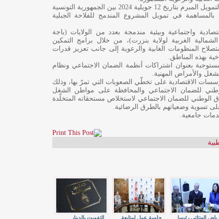
6) مشروع قانون يتعلق بالموافقة على اتفاق التمويل المبرم بتاريخ 12 جويلية 2024 بين الجمهورية التونسية
ق بالمساهمة في تمويل المشروع المندمج للفلاحة الجبلية
صادية واجتماعية وبيئية مندمجة بعدد من الولايات (باجة
لشمالية الغربية لولاية بنزرت)، من خلال برامج التمكين
ستصلاح المنظومات الغابية والرعوية إلى جانب تعزيز قدرات
خية بهذه المناطق.
لمستوجبة بعنوان اشتراكات أنظمة الضمان الاجتماعي ونظام
شغل والأمراض المهنية.
سسات الاقتصادية على تخطّي الصعوبات التي تمرّ بها، وذلك
لوطني للضمان الاجتماعي والمحافظة على مواطن الشغل
ق الوطني للضمان الاجتماعي لاستخلاص مستحقاته المتخلّدة
لى تسوية وضعياتهم بالطرق الرضائية.
مات جامعية.
طبية
ياض الهنتاتي رئيسا
جلسة عمل لمتابعة
التفويت بالدينار