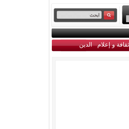
قافة و إعلام
الدين