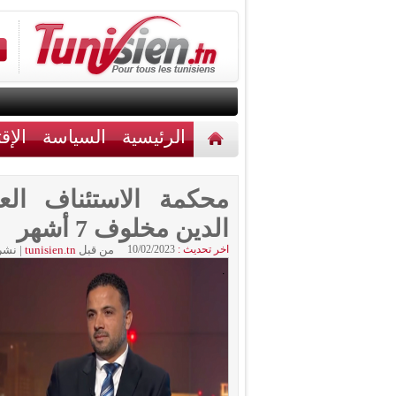
الرئيسية
السياسة
الإق
أخبار مختلفة
اتصل بنا
محكمة الاستئناف ا
الدين مخلوف 7 أشهر
اخر تحديث :
10/02/2023
من قبل
tunisien.tn
|
نشر