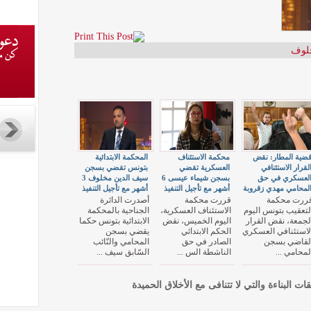
لوف
ضية المطار: نقض
محكمة الاستئناف
المحكمة الابتدائية
لقرار الاستئنافي
العسكرية تقضي
بتونس تقضي بسجن
لعسكري في حق
بسجن شيماء عيسى 6
سيف الدين مخلوف 3
لمحامي مهدي زقروبة
أشهر مع تأجيل التنفيذ
أشهر مع تأجيل التنفيذ
ررت محكمة
قررت محكمة
أصدرت الدائرة
لتعقيب بتونس اليوم
الاستئناف العسكرية،
الجناحية بالمحكمة
لجمعة، نقض القرار
اليوم الخميس، نقض
الابتدائية بتونس حكما
لاستئنافي العسكري
الحكم الابتدائي
يقضي بسجن
لقاضي بسجن
الصادر في حق
المحامي والنّائب
لمحامي ...
الناشطة الس ...
السّابق سيف ...
قات البناءة والتي لا تتنافى مع الأخلاق الحميدة