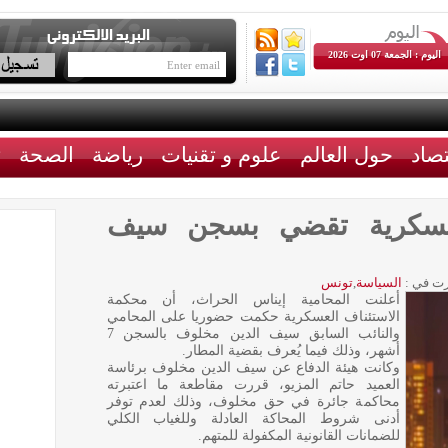
اليوم : الجمعة 07 اوت 2026
تصاد
حول العالم
علوم و تقنيات
رياضة
الصحة
ث
لعسكرية تقضي بسجن سيف
ت في :
السياسة
,
تونس
أعلنت المحامية إيناس الحراث، أن محكمة
الاستئناف العسكرية حكمت حضوريا على المحامي
والنائب السابق سيف الدين مخلوف بالسجن 7
أشهر، وذلك فيما يُعرف بقضية المطار.
وكانت هيئة الدفاع عن سيف الدين مخلوف برئاسة
العميد حاتم المزيو، قررت مقاطعة ما اعتبرته
محاكمة جائرة في حق مخلوف، وذلك لعدم توفر
أدنى شروط المحاكة العادلة وللغياب الكلي
للضمانات القانونية المكفولة للمتهم.