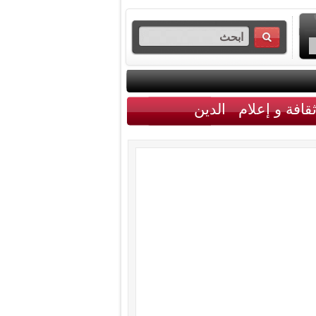
قافة و إعلام
الدين