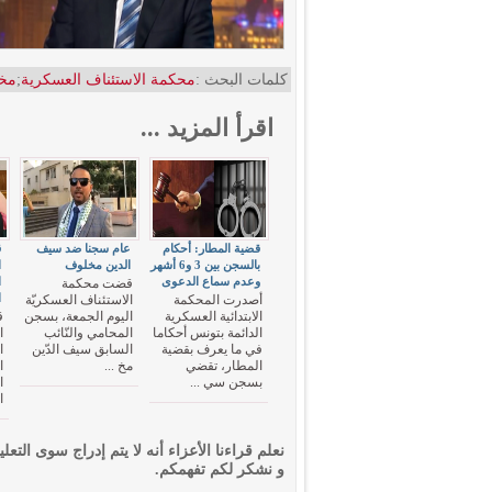
كلمات البحث :
محكمة الاستئناف العسكرية
;
مخ
اقرأ المزيد ...
قضية المطار: أحكام
عام سجنا ضد سيف
ق
بالسجن بين 3 و6 أشهر
الدين مخلوف
ا
وعدم سماع الدعوى
ا
قضت محكمة
ا
أصدرت المحكمة
الاستئناف العسكريّة
الابتدائية العسكرية
اليوم الجمعة، بسجن
ق
الدائمة بتونس أحكاما
المحامي والنّائب
ا
في ما يعرف بقضية
السابق سيف الدّين
ا
المطار، تقضي
مخ ...
ا
بسجن سي ...
ا
ا
نعلم قراءنا الأعزاء أنه لا يتم إدراج سوى التعلي
و نشكر لكم تفهمكم.