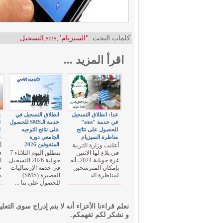
كلمات البحث :
"السيزيام"
;
sms
;
التسجيل
اقرأ المزيد ...
غدا: انطلاق التسجيل
انطلاق التسجيل في
ب
في خدمة "sms"
خدمة الـSMS للحصول
ا
للحصول على نتائج
على نتائج التوجيه
مناظرة السيزيام
الجامعي دورة
ن
المتفوقين 2026
أعلنت وزارة التربية
أ
في بلاغ لها الاثنين
ينطلق اليوم الثلاثاء 7
ف
غرة جويلية 2024، أنه
جويلية 2026 التسجيل
ا
بإمكان المترشحين
في خدمة الإرساليات
خ
لمناظرة الد ...
القصيرة (SMS)
م
للحصول على نتا ...
نعلم قراءنا الأعزاء أنه لا يتم إدراج سوى التعلي
و نشكر لكم تفهمكم.