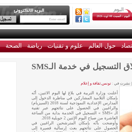
اليوم : السبت 08 اوت 2026
تصاد
حول العالم
علوم و تقنيات
رياضة
الصحة
ث
مناظرة السيزيام: انطلاق التسجيل في خدمة الـSMS
|
نشرت في :
تونس
,
ثقافة و إعلام
أعلنت وزارة التربية في بلاغ لها اليوم الاثنين، أنّه
بإمكان التلاميذ المشاركين في مناظرة الدخول إلى
المدارس الإعدادية النموذجية لسنة 2018 (السيزيام)
والراغبين في الحصول على نتائجهم عبر تقنية
الـ »SMS » التسجيل في الخدمة بداية من الساعة
العاشرة من صباح اليوم الإثنين 2 جويلية 2018.
وأوضحت بأنّه بإمكان المترشحين الراغبين في
الحصول على نتائجهم بعث إرسالية قصيرة إلى