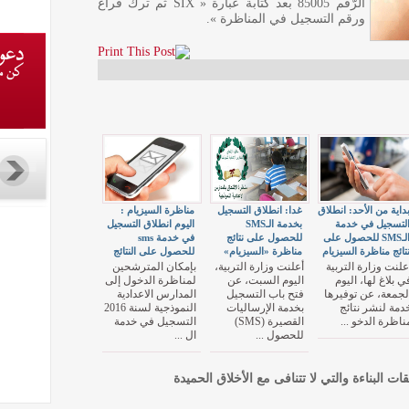
الرّقم 85005 بعد كتابة عبارة « SIX ثم ترك فراغ
ورقم التسجيل في المناظرة ».
داية من الأحد: انطلاق
غدا: انطلاق التسجيل
مناظرة السيزيام :
لتسجيل في خدمة
بخدمة الـSMS
اليوم انطلاق التسجيل
الـSMS للحصول على
للحصول على نتائج
في خدمة sms
تائج مناظرة السيزيام
مناظرة «السيزيام»
للحصول على النتائج
علنت وزارة التربية
أعلنت وزارة التربية،
بإمكان المترشحين
ي بلاغ لها، اليوم
اليوم السبت، عن
لمناظرة الدخول إلى
لجمعة، عن توفيرها
فتح باب التسجيل
المدارس الاعدادية
دمة لنشر نتائج
بخدمة الإرساليات
النموذجية لسنة 2016
ناظرة الدخو ...
القصيرة (SMS)
التسجيل في خدمة
للحصول ...
ال ...
قات البناءة والتي لا تتنافى مع الأخلاق الحميدة