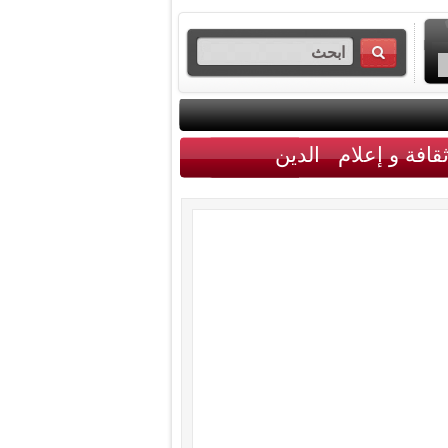
قافة و إعلام
الدين