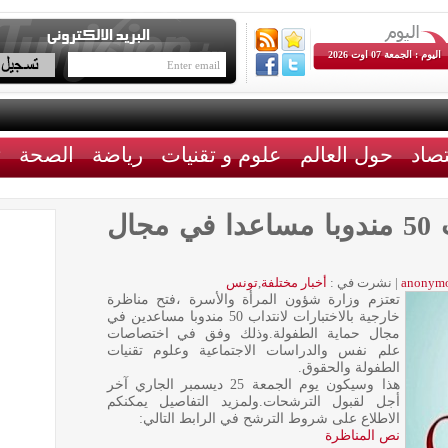
اليوم : الجمعة 07 اوت 2026
تصاد
حول العالم
علوم و تقنيات
رياضة
الصحة
ث
مناظرة خارجية لانتداب 50 مندوبا مساعدا في مجال
anonym
|
نشرت في :
أخبار مختلفة
,
تونس
تعتزم وزارة شؤون المرأة والأسرة ،فتح مناظرة
خارجية بالاختبارات لانتداب 50 مندوبا مساعدين في
مجال حماية الطفولة.وذلك وفق في اختصاصات
علم نفس والدراسات الاجتماعية وعلوم تقنيات
الطفولة والحقوق.
هذا وسيكون يوم الجمعة 25 ديسمبر الجاري آخر
أجل لقبول الترشحات.ولمزيد التفاصيل يمكنكم
الاطلاع على شروط الترشح في الرابط التالي:
نص المناظرة