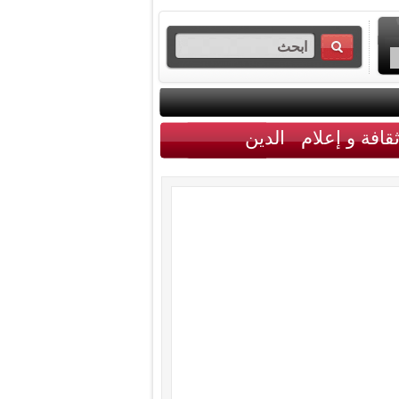
قافة و إعلام
الدين